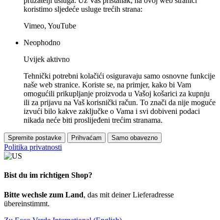
pružatelji usluga. Uz Vaš pristanak, na ovoj web stranici
koristimo sljedeće usluge trećih strana:
Vimeo, YouTube
Neophodno
Uvijek aktivno
Tehnički potrebni kolačići osiguravaju samo osnovne funkcije
naše web stranice. Koriste se, na primjer, kako bi Vam
omogućili prikupljanje proizvoda u Vašoj košarici za kupnju
ili za prijavu na Vaš korisnički račun. To znači da nije moguće
izvući bilo kakve zaključke o Vama i svi dobiveni podaci
nikada neće biti proslijeđeni trećim stranama.
Spremite postavke
Prihvaćam
Samo obavezno
Politika privatnosti
Bist du im richtigen Shop?
Bitte wechsle zum Land
, das mit deiner Lieferadresse
übereinstimmt.