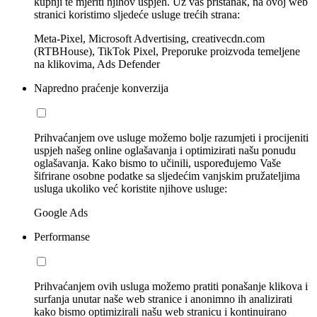
kupnji te mjeriti njihov uspjeh. Uz vaš pristanak, na ovoj web
stranici koristimo sljedeće usluge trećih strana:
Meta-Pixel, Microsoft Advertising, creativecdn.com
(RTBHouse), TikTok Pixel, Preporuke proizvoda temeljene
na klikovima, Ads Defender
Napredno praćenje konverzija
Prihvaćanjem ove usluge možemo bolje razumjeti i procijeniti
uspjeh našeg online oglašavanja i optimizirati našu ponudu
oglašavanja. Kako bismo to učinili, uspoređujemo Vaše
šifrirane osobne podatke sa sljedećim vanjskim pružateljima
usluga ukoliko već koristite njihove usluge:
Google Ads
Performanse
Prihvaćanjem ovih usluga možemo pratiti ponašanje klikova i
surfanja unutar naše web stranice i anonimno ih analizirati
kako bismo optimizirali našu web stranicu i kontinuirano