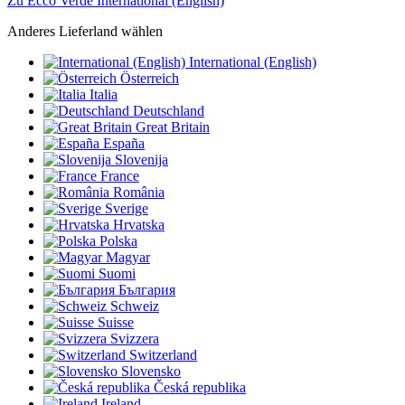
Zu Ecco Verde International (English)
Anderes Lieferland wählen
International (English)
Österreich
Italia
Deutschland
Great Britain
España
Slovenija
France
România
Sverige
Hrvatska
Polska
Magyar
Suomi
България
Schweiz
Suisse
Svizzera
Switzerland
Slovensko
Česká republika
Ireland