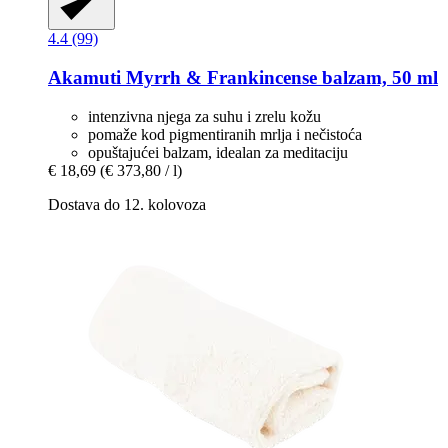
4.4 (99)
Akamuti
Myrrh & Frankincense balzam, 50 ml
intenzivna njega za suhu i zrelu kožu
pomaže kod pigmentiranih mrlja i nečistoća
opuštajućei balzam, idealan za meditaciju
€ 18,69
(€ 373,80 / l)
Dostava do 12. kolovoza