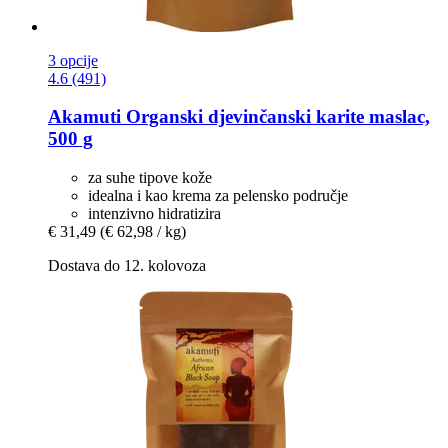
3 opcije
4.6 (491)
Akamuti
Organski djevinčanski karite maslac,
500 g
za suhe tipove kože
idealna i kao krema za pelensko područje
intenzivno hidratizira
€ 31,49
(€ 62,98 / kg)
Dostava do 12. kolovoza