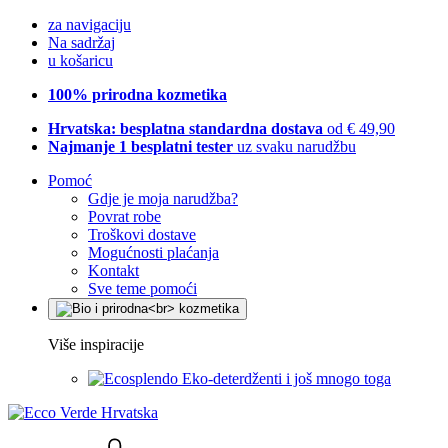
za navigaciju
Na sadržaj
u košaricu
100% prirodna kozmetika
Hrvatska: besplatna standardna dostava
od € 49,90
Najmanje 1 besplatni tester
uz svaku narudžbu
Pomoć
Gdje je moja narudžba?
Povrat robe
Troškovi dostave
Mogućnosti plaćanja
Kontakt
Sve teme pomoći
Više inspiracije
Eko-deterdženti i još mnogo toga