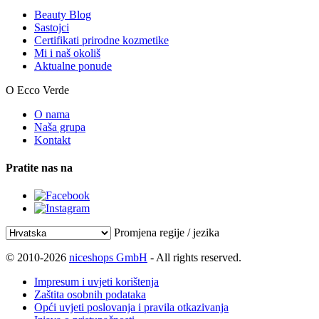
Beauty Blog
Sastojci
Certifikati prirodne kozmetike
Mi i naš okoliš
Aktualne ponude
O Ecco Verde
O nama
Naša grupa
Kontakt
Pratite nas na
Promjena regije / jezika
© 2010-2026
niceshops GmbH
- All rights reserved.
Impresum i uvjeti korištenja
Zaštita osobnih podataka
Opći uvjeti poslovanja i pravila otkazivanja