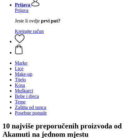
Prijava
Prijava
Jeste li ovdje
prvi put?
Kreirajte račun
Marke
Lice
Make-up
Tijelo
Kosa
Muškarci
Bebe i djeca
Teme
Zaštita od sunca
Posebne ponude
10 najviše preporučenih proizvoda od
Akamuti na jednom mjestu