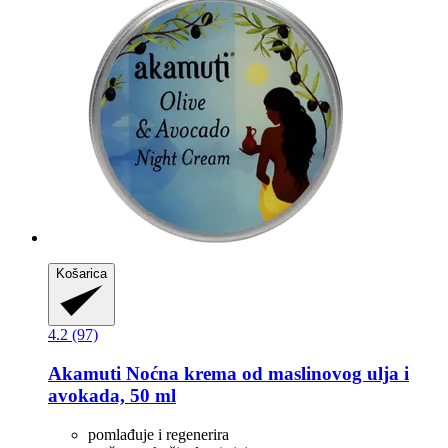
Košarica
4.2 (97)
Akamuti
Noćna krema od maslinovog ulja i
avokada, 50 ml
pomlađuje i regenerira