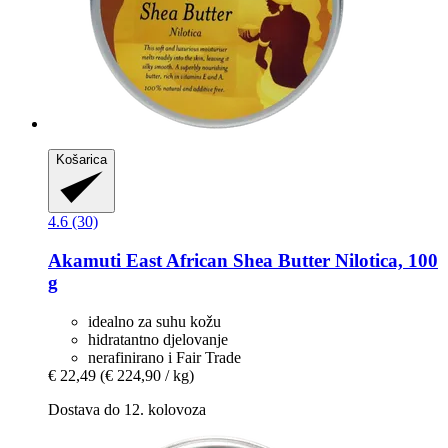
Košarica
4.6 (30)
Akamuti
East African Shea Butter Nilotica, 100
g
idealno za suhu kožu
hidratantno djelovanje
nerafinirano i Fair Trade
€ 22,49
(€ 224,90 / kg)
Dostava do 12. kolovoza