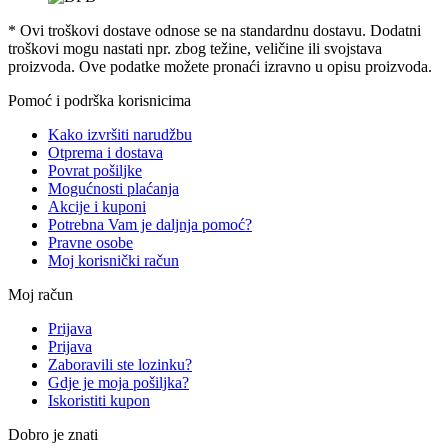
* Ovi troškovi dostave odnose se na standardnu ​​dostavu. Dodatni
troškovi mogu nastati npr. zbog težine, veličine ili svojstava
proizvoda. Ove podatke možete pronaći izravno u opisu proizvoda.
Pomoć i podrška korisnicima
Kako izvršiti narudžbu
Otprema i dostava
Povrat pošiljke
Mogućnosti plaćanja
Akcije i kuponi
Potrebna Vam je daljnja pomoć?
Pravne osobe
Moj korisnički račun
Moj račun
Prijava
Prijava
Zaboravili ste lozinku?
Gdje je moja pošiljka?
Iskoristiti kupon
Dobro je znati