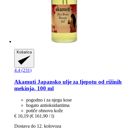
Košarica
4.4 (231)
Akamuti
Japansko ulje za ljepotu od rižinih
mekinja, 100 ml
pogodno i za njegu kose
bogato antioksidantima
potiče obnovu kože
€ 16,19
(€ 161,90 / l)
Dostava do 12. kolovoza