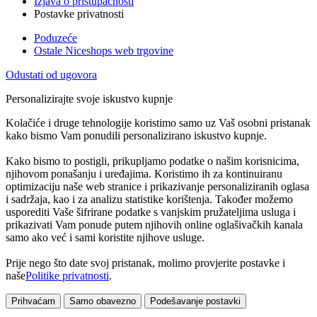
Izjava o pristupačnosti
Postavke privatnosti
Poduzeće
Ostale Niceshops web trgovine
Odustati od ugovora
Personalizirajte svoje iskustvo kupnje
Kolačiće i druge tehnologije koristimo samo uz Vaš osobni pristanak
kako bismo Vam ponudili personalizirano iskustvo kupnje.
Kako bismo to postigli, prikupljamo podatke o našim korisnicima,
njihovom ponašanju i uređajima. Koristimo ih za kontinuiranu
optimizaciju naše web stranice i prikazivanje personaliziranih oglasa
i sadržaja, kao i za analizu statistike korištenja. Također možemo
usporediti Vaše šifrirane podatke s vanjskim pružateljima usluga i
prikazivati Vam ponude putem njihovih online oglašivačkih kanala
samo ako već i sami koristite njihove usluge.
Prije nego što date svoj pristanak, molimo provjerite postavke i
naše
Politike privatnosti
.
Prihvaćam
Samo obavezno
Podešavanje postavki