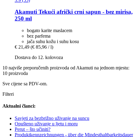
3.9 (55)
Akamuti
Tekući afrički crni sapun -​ bez mirisa,
250 ml
bogato karite maslacem
bez parfema
jača suhu kožu i suhu kosu
€ 21,49
(€ 85,96 / l)
Dostava do 12. kolovoza
10 najviše preporučenih proizvoda od Akamuti na jednom mjestu:
10 proizvoda
Sve cijene sa PDV-om.
Filteri
Aktualni članci:
Savjeti za bezbrižno uživanje na suncu
Opušteno uživanje u ljetu i moru
Perut – što učiniti?
Produktkennzeichnungen - über die Mindesthaltbarkeitsdauer