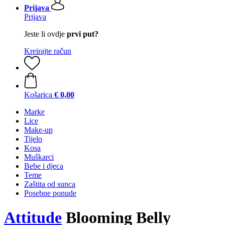
Prijava
Prijava
Jeste li ovdje
prvi put?
Kreirajte račun
Košarica
€ 0,00
Marke
Lice
Make-up
Tijelo
Kosa
Muškarci
Bebe i djeca
Teme
Zaštita od sunca
Posebne ponude
Attitude
Blooming Belly