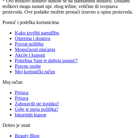
* Ovi troškovi dostave odnose se na standardnu ​​dostavu. Dodatni
troškovi mogu nastati npr. zbog težine, veličine ili svojstava
proizvoda. Ove podatke možete pronaći izravno u opisu proizvoda.
Pomoć i podrška korisnicima
Kako izvršiti narudžbu
Otprema i dostava
Povrat pošiljke
Mogućnosti plaćanja
Akcije i kuponi
Potrebna Vam je daljnja pomoć?
Pravne osobe
Moj korisnički račun
Moj račun
Prijava
Prijava
Zaboravili ste lozinku?
Gdje je moja pošiljka?
Iskoristiti kupon
Dobro je znati
Beauty Blog