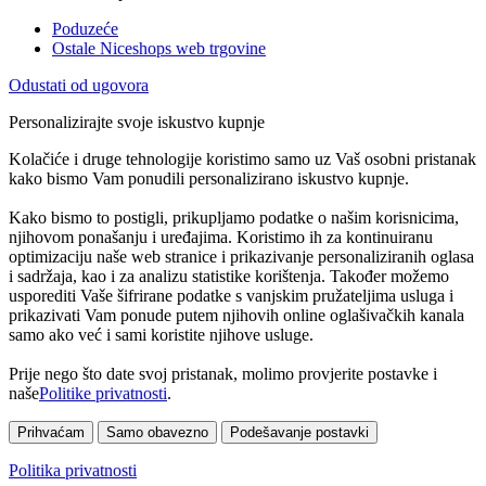
Poduzeće
Ostale Niceshops web trgovine
Odustati od ugovora
Personalizirajte svoje iskustvo kupnje
Kolačiće i druge tehnologije koristimo samo uz Vaš osobni pristanak
kako bismo Vam ponudili personalizirano iskustvo kupnje.
Kako bismo to postigli, prikupljamo podatke o našim korisnicima,
njihovom ponašanju i uređajima. Koristimo ih za kontinuiranu
optimizaciju naše web stranice i prikazivanje personaliziranih oglasa
i sadržaja, kao i za analizu statistike korištenja. Također možemo
usporediti Vaše šifrirane podatke s vanjskim pružateljima usluga i
prikazivati Vam ponude putem njihovih online oglašivačkih kanala
samo ako već i sami koristite njihove usluge.
Prije nego što date svoj pristanak, molimo provjerite postavke i
naše
Politike privatnosti
.
Prihvaćam
Samo obavezno
Podešavanje postavki
Politika privatnosti