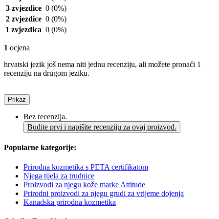
3 zvjezdice
0
(0%)
2 zvjezdice
0
(0%)
1 zvjezdica
0
(0%)
1
ocjena
hrvatski jezik još nema niti jednu recenziju, ali možete pronaći 1
recenziju na drugom jeziku.
Prikaz
Bez recenzija.
Budite prvi i napišite recenziju za ovaj proizvod.
Popularne kategorije:
Prirodna kozmetika s PETA certifikatom
Njega tijela za trudnice
Proizvodi za njegu kože marke Attitude
Prirodni proizvodi za njegu grudi za vrijeme dojenja
Kanadska prirodna kozmetika