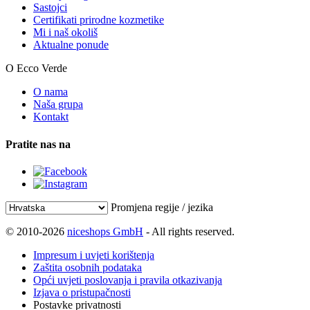
Sastojci
Certifikati prirodne kozmetike
Mi i naš okoliš
Aktualne ponude
O Ecco Verde
O nama
Naša grupa
Kontakt
Pratite nas na
Promjena regije / jezika
© 2010-2026
niceshops GmbH
- All rights reserved.
Impresum i uvjeti korištenja
Zaštita osobnih podataka
Opći uvjeti poslovanja i pravila otkazivanja
Izjava o pristupačnosti
Postavke privatnosti