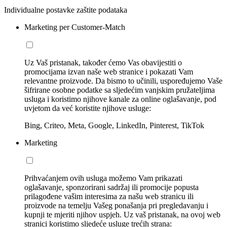
Individualne postavke zaštite podataka
Marketing per Customer-Match
Uz Vaš pristanak, također ćemo Vas obavijestiti o
promocijama izvan naše web stranice i pokazati Vam
relevantne proizvode. Da bismo to učinili, uspoređujemo Vaše
šifrirane osobne podatke sa sljedećim vanjskim pružateljima
usluga i koristimo njihove kanale za online oglašavanje, pod
uvjetom da već koristite njihove usluge:
Bing, Criteo, Meta, Google, LinkedIn, Pinterest, TikTok
Marketing
Prihvaćanjem ovih usluga možemo Vam prikazati
oglašavanje, sponzorirani sadržaj ili promocije popusta
prilagođene vašim interesima za našu web stranicu ili
proizvode na temelju Vašeg ponašanja pri pregledavanju i
kupnji te mjeriti njihov uspjeh. Uz vaš pristanak, na ovoj web
stranici koristimo sljedeće usluge trećih strana: