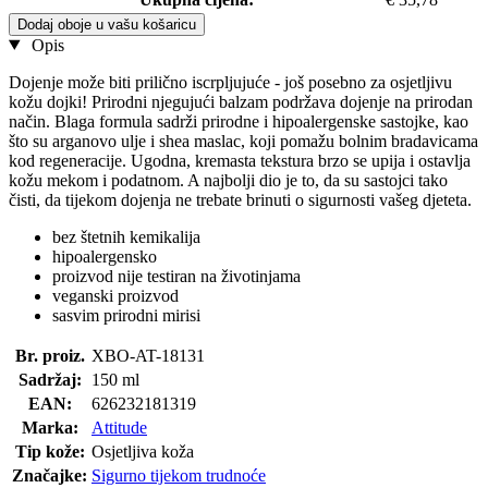
Dodaj oboje u vašu košaricu
Opis
Dojenje može biti prilično iscrpljujuće - još posebno za osjetljivu
kožu dojki! Prirodni njegujući balzam podržava dojenje na prirodan
način. Blaga formula sadrži prirodne i hipoalergenske sastojke, kao
što su arganovo ulje i shea maslac, koji pomažu bolnim bradavicama
kod regeneracije. Ugodna, kremasta tekstura brzo se upija i ostavlja
kožu mekom i podatnom. A najbolji dio je to, da su sastojci tako
čisti, da tijekom dojenja ne trebate brinuti o sigurnosti vašeg djeteta.
bez štetnih kemikalija
hipoalergensko
proizvod nije testiran na životinjama
veganski proizvod
sasvim prirodni mirisi
Br. proiz.
XBO-AT-18131
Sadržaj:
150 ml
EAN:
626232181319
Marka:
Attitude
Tip kože:
Osjetljiva koža
Značajke:
Sigurno tijekom trudnoće