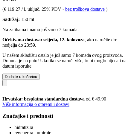
(
€ 119,27 / l
, uključ. 25% PDV
-
bez troškova dostave
)
Sadržaj:
150 ml
Na zalihama imamo još samo 7 komada.
Očekivana dostava: srijeda, 12. kolovoza
, ako naručite do:
nedjelja do 23:59
.
U našem skladištu ostalo je još samo 7 komada ovog proizvoda.
Dopuna je na putu! Ukoliko se naruči više, to bi moglo utjecati na
datum isporuke.
Dodajte u košaricu
Hrvatska: besplatna standardna dostava
od € 49,90
Više informacija o otpremi i dostavi
Značajke i prednosti
hidratizira
regenerira i umiruje