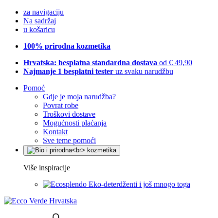
za navigaciju
Na sadržaj
u košaricu
100% prirodna kozmetika
Hrvatska: besplatna standardna dostava
od € 49,90
Najmanje 1 besplatni tester
uz svaku narudžbu
Pomoć
Gdje je moja narudžba?
Povrat robe
Troškovi dostave
Mogućnosti plaćanja
Kontakt
Sve teme pomoći
Više inspiracije
Eko-deterdženti i još mnogo toga