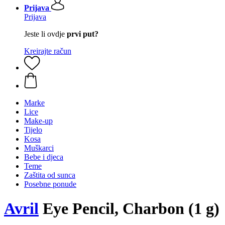
Prijava
Prijava
Jeste li ovdje
prvi put?
Kreirajte račun
Marke
Lice
Make-up
Tijelo
Kosa
Muškarci
Bebe i djeca
Teme
Zaštita od sunca
Posebne ponude
Avril
Eye Pencil, Charbon (1 g)