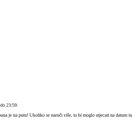
 do 23:59
.
a je na putu! Ukoliko se naruči više, to bi moglo utjecati na datum i