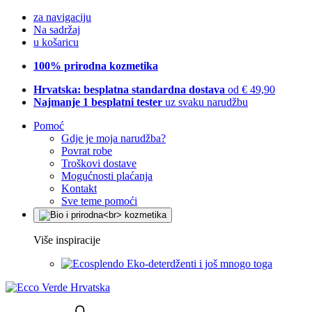
za navigaciju
Na sadržaj
u košaricu
100% prirodna kozmetika
Hrvatska: besplatna standardna dostava
od € 49,90
Najmanje 1 besplatni tester
uz svaku narudžbu
Pomoć
Gdje je moja narudžba?
Povrat robe
Troškovi dostave
Mogućnosti plaćanja
Kontakt
Sve teme pomoći
Više inspiracije
Eko-deterdženti i još mnogo toga