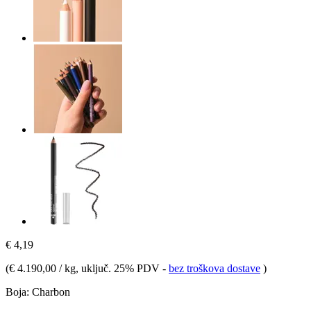
€ 4,19
(
€ 4.190,00 / kg
, uključ. 25% PDV
-
bez troškova dostave
)
Boja:
Charbon