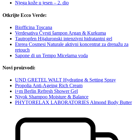
Njega kože u jesen – 2. dio
Otkrijte Ecco Verde:
Biofficina Toscana
Verdesativa Čvrsti šampon Argan & Kurkuma
Tautropfen Hijaluronski intenzivni hidratantni gel
Eterea Cosmesi Naturale aktivni koncentrat za drenažu za
retouch
Sapone di un Tempo Micelarna voda
Novi proizvodi:
UND GRETEL WALT Hydrating & Setting Spray
Propolia Anti-Ageing Rich Cream
i+m Berlin Refresh Shower Gel
Niyok Shampoo Moisture & Balance
PHYTORELAX LABORATORIES Almond Body Butter