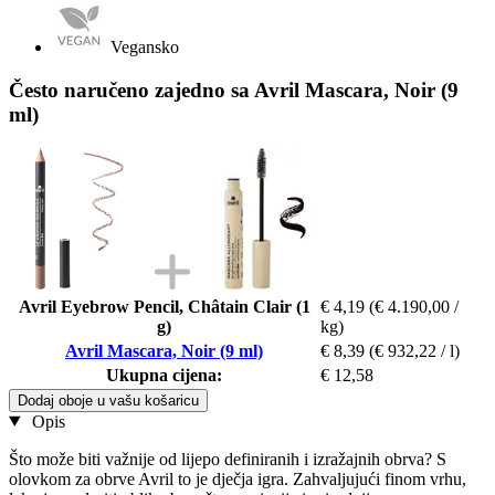
Vegansko
Često naručeno zajedno sa Avril Mascara, Noir (9
ml)
Avril Eyebrow Pencil, Châtain Clair (1
€ 4,19
(€ 4.190,00 /
g)
kg)
Avril Mascara, Noir (9 ml)
€ 8,39
(€ 932,22 / l)
Ukupna cijena:
€ 12,58
Dodaj oboje u vašu košaricu
Opis
Što može biti važnije od lijepo definiranih i izražajnih obrva? S
olovkom za obrve Avril to je dječja igra. Zahvaljujući finom vrhu,