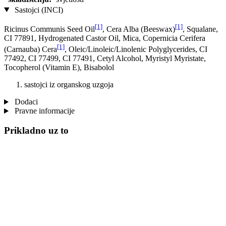
Sastojci (INCI)
[1]
[1]
Ricinus Communis Seed Oil
, Cera Alba (Beeswax)
, Squalane,
CI 77891, Hydrogenated Castor Oil, Mica, Copernicia Cerifera
[1]
(Carnauba) Cera
, Oleic/Linoleic/Linolenic Polyglycerides, CI
77492, CI 77499, CI 77491, Cetyl Alcohol, Myristyl Myristate,
Tocopherol (Vitamin E), Bisabolol
sastojci iz organskog uzgoja
Dodaci
Pravne informacije
Prikladno uz to