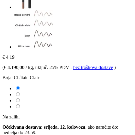
€ 4,19
(
€ 4.190,00 / kg
, uključ. 25% PDV
-
bez troškova dostave
)
Boja:
Châtain Clair
Na zalihi
Očekivana dostava: srijeda, 12. kolovoza
, ako naručite do:
nedjelja do 23:59
.