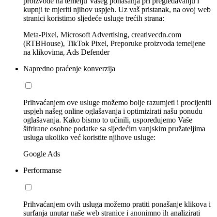
proizvode na temelju Vašeg ponašanja pri pregledavanju i
kupnji te mjeriti njihov uspjeh. Uz vaš pristanak, na ovoj web
stranici koristimo sljedeće usluge trećih strana:
Meta-Pixel, Microsoft Advertising, creativecdn.com
(RTBHouse), TikTok Pixel, Preporuke proizvoda temeljene
na klikovima, Ads Defender
Napredno praćenje konverzija
Prihvaćanjem ove usluge možemo bolje razumjeti i procijeniti
uspjeh našeg online oglašavanja i optimizirati našu ponudu
oglašavanja. Kako bismo to učinili, uspoređujemo Vaše
šifrirane osobne podatke sa sljedećim vanjskim pružateljima
usluga ukoliko već koristite njihove usluge:
Google Ads
Performanse
Prihvaćanjem ovih usluga možemo pratiti ponašanje klikova i
surfanja unutar naše web stranice i anonimno ih analizirati