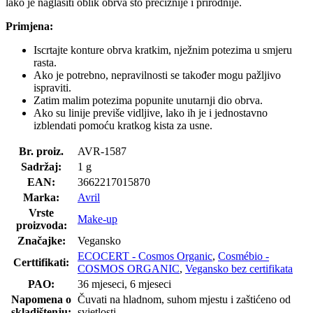
lako je naglasiti oblik obrva što preciznije i prirodnije.
Primjena:
Iscrtajte konture obrva kratkim, nježnim potezima u smjeru
rasta.
Ako je potrebno, nepravilnosti se također mogu pažljivo
ispraviti.
Zatim malim potezima popunite unutarnji dio obrva.
Ako su linije previše vidljive, lako ih je i jednostavno
izblendati pomoću kratkog kista za usne.
Br. proiz.
AVR-1587
Sadržaj:
1 g
EAN:
3662217015870
Marka:
Avril
Vrste
Make-up
proizvoda:
Značajke:
Vegansko
ECOCERT - Cosmos Organic
,
Cosmébio -
Certtifikati:
COSMOS ORGANIC
,
Vegansko bez certifikata
PAO:
36 mjeseci, 6 mjeseci
Napomena o
Čuvati na hladnom, suhom mjestu i zaštićeno od
skladištenju:
svjetlosti