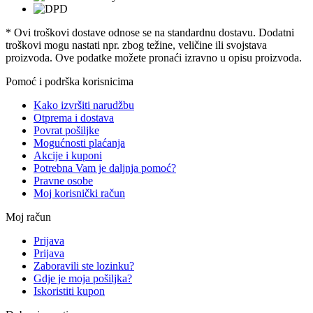
* Ovi troškovi dostave odnose se na standardnu ​​dostavu. Dodatni
troškovi mogu nastati npr. zbog težine, veličine ili svojstava
proizvoda. Ove podatke možete pronaći izravno u opisu proizvoda.
Pomoć i podrška korisnicima
Kako izvršiti narudžbu
Otprema i dostava
Povrat pošiljke
Mogućnosti plaćanja
Akcije i kuponi
Potrebna Vam je daljnja pomoć?
Pravne osobe
Moj korisnički račun
Moj račun
Prijava
Prijava
Zaboravili ste lozinku?
Gdje je moja pošiljka?
Iskoristiti kupon