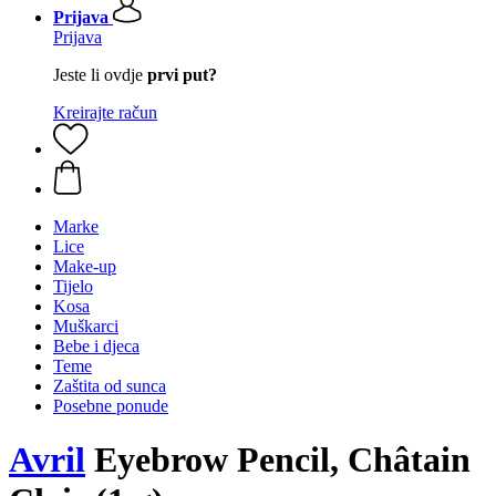
Prijava
Prijava
Jeste li ovdje
prvi put?
Kreirajte račun
Marke
Lice
Make-up
Tijelo
Kosa
Muškarci
Bebe i djeca
Teme
Zaštita od sunca
Posebne ponude
Avril
Eyebrow Pencil, Châtain