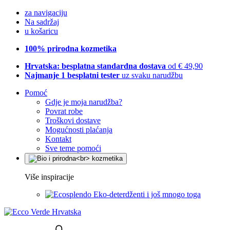
za navigaciju
Na sadržaj
u košaricu
100% prirodna kozmetika
Hrvatska: besplatna standardna dostava
od € 49,90
Najmanje 1 besplatni tester
uz svaku narudžbu
Pomoć
Gdje je moja narudžba?
Povrat robe
Troškovi dostave
Mogućnosti plaćanja
Kontakt
Sve teme pomoći
Više inspiracije
Eko-deterdženti i još mnogo toga