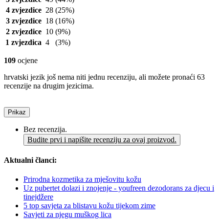
4 zvjezdice
28
(25%)
3 zvjezdice
18
(16%)
2 zvjezdice
10
(9%)
1 zvjezdica
4
(3%)
109
ocjene
hrvatski jezik još nema niti jednu recenziju, ali možete pronaći 63
recenzije na drugim jezicima.
Prikaz
Bez recenzija.
Budite prvi i napišite recenziju za ovaj proizvod.
Aktualni članci:
Prirodna kozmetika za mješovitu kožu
Uz pubertet dolazi i znojenje - youfreen dezodorans za djecu i
tinejdžere
5 top savjeta za blistavu kožu tijekom zime
Savjeti za njegu muškog lica