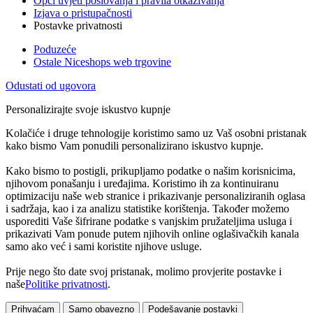
Opći uvjeti poslovanja i pravila otkazivanja
Izjava o pristupačnosti
Postavke privatnosti
Poduzeće
Ostale Niceshops web trgovine
Odustati od ugovora
Personalizirajte svoje iskustvo kupnje
Kolačiće i druge tehnologije koristimo samo uz Vaš osobni pristanak
kako bismo Vam ponudili personalizirano iskustvo kupnje.
Kako bismo to postigli, prikupljamo podatke o našim korisnicima,
njihovom ponašanju i uređajima. Koristimo ih za kontinuiranu
optimizaciju naše web stranice i prikazivanje personaliziranih oglasa
i sadržaja, kao i za analizu statistike korištenja. Također možemo
usporediti Vaše šifrirane podatke s vanjskim pružateljima usluga i
prikazivati Vam ponude putem njihovih online oglašivačkih kanala
samo ako već i sami koristite njihove usluge.
Prije nego što date svoj pristanak, molimo provjerite postavke i
naše
Politike privatnosti
.
Prihvaćam
Samo obavezno
Podešavanje postavki