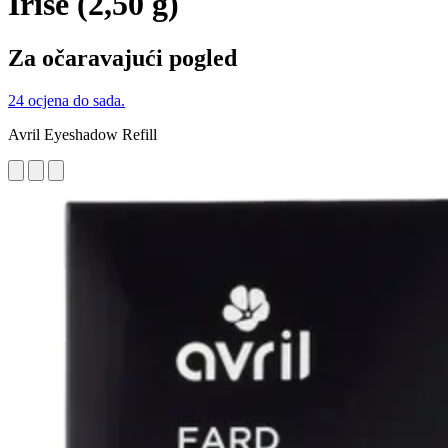
Irisé (2,50 g)
Za očaravajući pogled
24 ocjena do sada.
Avril Eyeshadow Refill