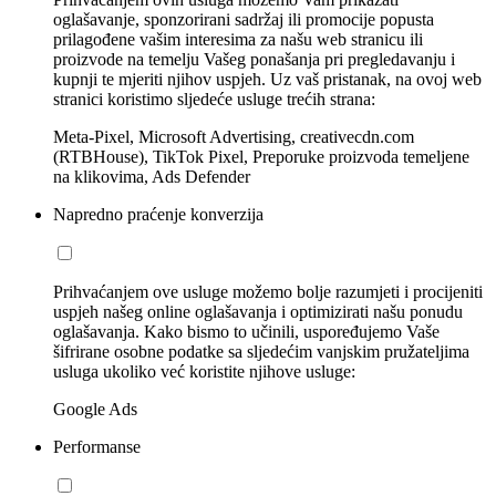
oglašavanje, sponzorirani sadržaj ili promocije popusta
prilagođene vašim interesima za našu web stranicu ili
proizvode na temelju Vašeg ponašanja pri pregledavanju i
kupnji te mjeriti njihov uspjeh. Uz vaš pristanak, na ovoj web
stranici koristimo sljedeće usluge trećih strana:
Meta-Pixel, Microsoft Advertising, creativecdn.com
(RTBHouse), TikTok Pixel, Preporuke proizvoda temeljene
na klikovima, Ads Defender
Napredno praćenje konverzija
Prihvaćanjem ove usluge možemo bolje razumjeti i procijeniti
uspjeh našeg online oglašavanja i optimizirati našu ponudu
oglašavanja. Kako bismo to učinili, uspoređujemo Vaše
šifrirane osobne podatke sa sljedećim vanjskim pružateljima
usluga ukoliko već koristite njihove usluge:
Google Ads
Performanse