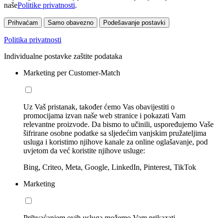
naše
Politike privatnosti
.
Prihvaćam
Samo obavezno
Podešavanje postavki
Politika privatnosti
Individualne postavke zaštite podataka
Marketing per Customer-Match
Uz Vaš pristanak, također ćemo Vas obavijestiti o
promocijama izvan naše web stranice i pokazati Vam
relevantne proizvode. Da bismo to učinili, uspoređujemo Vaše
šifrirane osobne podatke sa sljedećim vanjskim pružateljima
usluga i koristimo njihove kanale za online oglašavanje, pod
uvjetom da već koristite njihove usluge:
Bing, Criteo, Meta, Google, LinkedIn, Pinterest, TikTok
Marketing
Prihvaćanjem ovih usluga možemo Vam prikazati