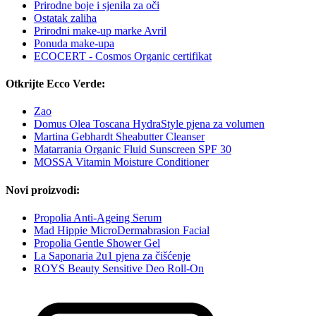
Prirodne boje i sjenila za oči
Ostatak zaliha
Prirodni make-up marke Avril
Ponuda make-upa
ECOCERT - Cosmos Organic certifikat
Otkrijte Ecco Verde:
Zao
Domus Olea Toscana HydraStyle pjena za volumen
Martina Gebhardt Sheabutter Cleanser
Matarrania Organic Fluid Sunscreen SPF 30
MOSSA Vitamin Moisture Conditioner
Novi proizvodi:
Propolia Anti-Ageing Serum
Mad Hippie MicroDermabrasion Facial
Propolia Gentle Shower Gel
La Saponaria 2u1 pjena za čišćenje
ROYS Beauty Sensitive Deo Roll-On