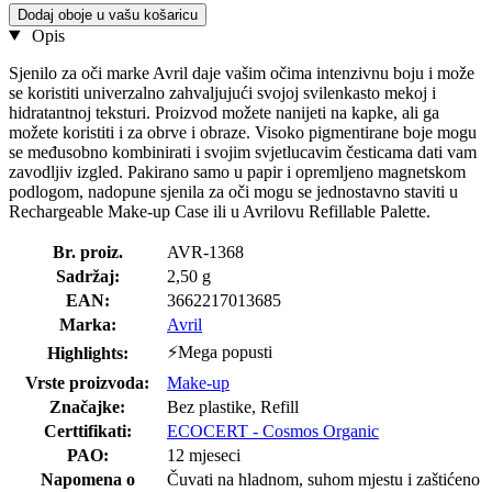
Dodaj oboje u vašu košaricu
Opis
Sjenilo za oči marke Avril daje vašim očima intenzivnu boju i može
se koristiti univerzalno zahvaljujući svojoj svilenkasto mekoj i
hidratantnoj teksturi. Proizvod možete nanijeti na kapke, ali ga
možete koristiti i za obrve i obraze. Visoko pigmentirane boje mogu
se međusobno kombinirati i svojim svjetlucavim česticama dati vam
zavodljiv izgled. Pakirano samo u papir i opremljeno magnetskom
podlogom, nadopune sjenila za oči mogu se jednostavno staviti u
Rechargeable Make-up Case ili u Avrilovu Refillable Palette.
Br. proiz.
AVR-1368
Sadržaj:
2,50 g
EAN:
3662217013685
Marka:
Avril
⚡Mega popusti
Highlights:
Vrste proizvoda:
Make-up
Značajke:
Bez plastike, Refill
Certtifikati:
ECOCERT - Cosmos Organic
PAO:
12 mjeseci
Napomena o
Čuvati na hladnom, suhom mjestu i zaštićeno