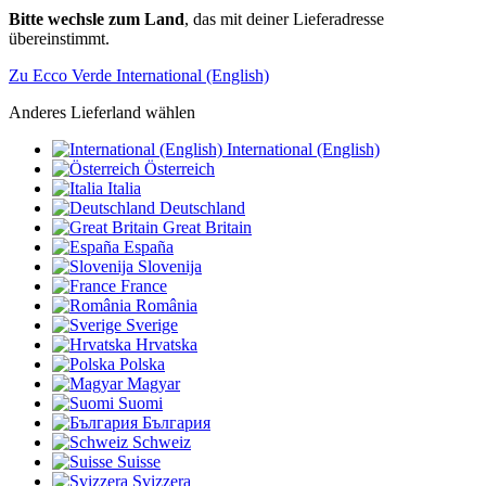
Bitte wechsle zum Land
, das mit deiner Lieferadresse
übereinstimmt.
Zu Ecco Verde International (English)
Anderes Lieferland wählen
International (English)
Österreich
Italia
Deutschland
Great Britain
España
Slovenija
France
România
Sverige
Hrvatska
Polska
Magyar
Suomi
България
Schweiz
Suisse
Svizzera