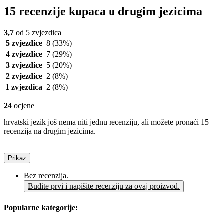
15 recenzije kupaca u drugim jezicima
3,7
od 5 zvjezdica
5 zvjezdice
8
(33%)
4 zvjezdice
7
(29%)
3 zvjezdice
5
(20%)
2 zvjezdice
2
(8%)
1 zvjezdica
2
(8%)
24
ocjene
hrvatski jezik još nema niti jednu recenziju, ali možete pronaći 15
recenzija na drugim jezicima.
Prikaz
Bez recenzija.
Budite prvi i napišite recenziju za ovaj proizvod.
Popularne kategorije: