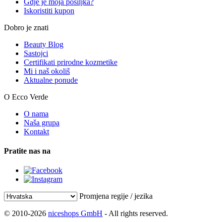
Gdje je moja pošiljka?
Iskoristiti kupon
Dobro je znati
Beauty Blog
Sastojci
Certifikati prirodne kozmetike
Mi i naš okoliš
Aktualne ponude
O Ecco Verde
O nama
Naša grupa
Kontakt
Pratite nas na
Promjena regije / jezika
© 2010-2026
niceshops GmbH
- All rights reserved.