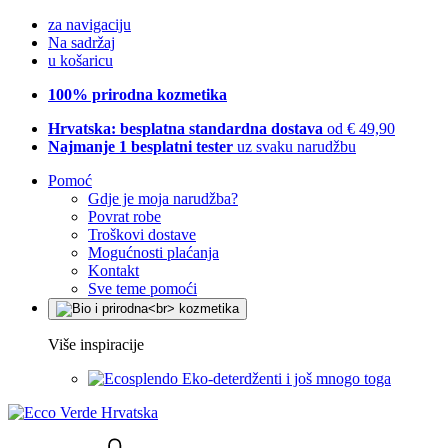
za navigaciju
Na sadržaj
u košaricu
100% prirodna kozmetika
Hrvatska: besplatna standardna dostava
od € 49,90
Najmanje 1 besplatni tester
uz svaku narudžbu
Pomoć
Gdje je moja narudžba?
Povrat robe
Troškovi dostave
Mogućnosti plaćanja
Kontakt
Sve teme pomoći
Više inspiracije
Eko-deterdženti i još mnogo toga