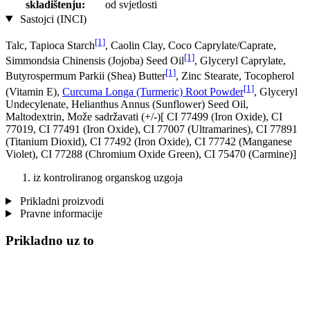
skladištenju:
od svjetlosti
Sastojci (INCI)
[1]
Talc, Tapioca Starch
, Caolin Clay, Coco Caprylate/Caprate,
[1]
Simmondsia Chinensis (Jojoba) Seed Oil
, Glyceryl Caprylate,
[1]
Butyrospermum Parkii (Shea) Butter
, Zinc Stearate, Tocopherol
[1]
(Vitamin E),
Curcuma Longa (Turmeric) Root Powder
, Glyceryl
Undecylenate, Helianthus Annus (Sunflower) Seed Oil,
Maltodextrin, Može sadržavati (+/-)[ CI 77499 (Iron Oxide), CI
77019, CI 77491 (Iron Oxide), CI 77007 (Ultramarines) , CI 77891
(Titanium Dioxid), CI 77492 (Iron Oxide), CI 77742 (Manganese
Violet), CI 77288 (Chromium Oxide Green), CI 75470 (Carmine)]
iz kontroliranog organskog uzgoja
Prikladni proizvodi
Pravne informacije
Prikladno uz to