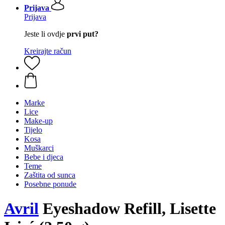
Prijava
Prijava
Jeste li ovdje
prvi put?
Kreirajte račun
Marke
Lice
Make-up
Tijelo
Kosa
Muškarci
Bebe i djeca
Teme
Zaštita od sunca
Posebne ponude
Avril
Eyeshadow Refill, Lisette