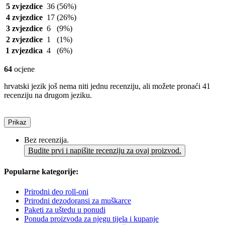
5 zvjezdice
36
(56%)
4 zvjezdice
17
(26%)
3 zvjezdice
6
(9%)
2 zvjezdice
1
(1%)
1 zvjezdica
4
(6%)
64
ocjene
hrvatski jezik još nema niti jednu recenziju, ali možete pronaći 41
recenziju na drugom jeziku.
Prikaz
Bez recenzija.
Budite prvi i napišite recenziju za ovaj proizvod.
Popularne kategorije:
Prirodni deo roll-oni
Prirodni dezodoransi za muškarce
Paketi za uštedu u ponudi
Ponuda proizvoda za njegu tijela i kupanje