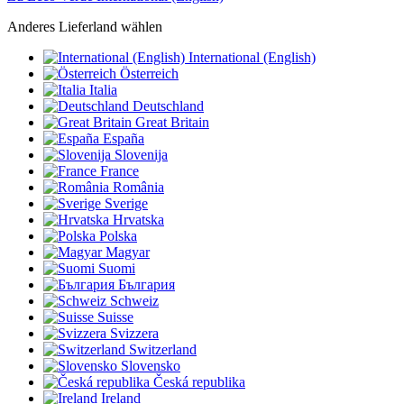
Anderes Lieferland wählen
International (English)
Österreich
Italia
Deutschland
Great Britain
España
Slovenija
France
România
Sverige
Hrvatska
Polska
Magyar
Suomi
България
Schweiz
Suisse
Svizzera
Switzerland
Slovensko
Česká republika
Ireland