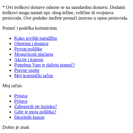
* Ovi troškovi dostave odnose se na standardnu ​​dostavu. Dodatni
troškovi mogu nastati npr. zbog težine, veličine ili svojstava
proizvoda. Ove podatke možete pronaći izravno u opisu proizvoda.
Pomoć i podrška korisnicima
Kako izvršiti narudžbu
Otprema i dostava
Povrat pošiljke
Mogućnosti plaćanja
Akcije i kuponi
Potrebna Vam je daljnja pomoć?
Pravne osobe
Moj korisnički račun
Moj račun
Prijava
Prijava
Zaboravili ste lozinku?
Gdje je moja pošiljka?
Iskoristiti kupon
Dobro je znati