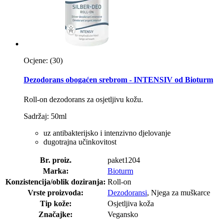
Ocjene:
(30)
Dezodorans obogaćen srebrom - INTENSIV od Bioturm
Roll-on dezodorans za osjetljivu kožu.
Sadržaj: 50ml
uz antibakterijsko i intenzivno djelovanje
dugotrajna učinkovitost
Br. proiz.
paket1204
Marka:
Bioturm
Konzistencija/oblik doziranja:
Roll-on
Vrste proizvoda:
Dezodoransi
, Njega za muškarce
Tip kože:
Osjetljiva koža
Značajke:
Vegansko