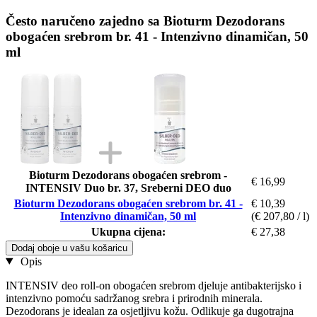
Često naručeno zajedno sa Bioturm Dezodorans
obogaćen srebrom br. 41 - Intenzivno dinamičan, 50
ml
Bioturm Dezodorans obogaćen srebrom -
€ 16,99
INTENSIV Duo br. 37, Sreberni DEO duo
Bioturm Dezodorans obogaćen srebrom br. 41 -
€ 10,39
Intenzivno dinamičan, 50 ml
(€ 207,80 / l)
Ukupna cijena:
€ 27,38
Dodaj oboje u vašu košaricu
Opis
INTENSIV deo roll-on obogaćen srebrom djeluje antibakterijsko i
intenzivno pomoću sadržanog srebra i prirodnih minerala.
Dezodorans je idealan za osjetljivu kožu. Odlikuje ga dugotrajna