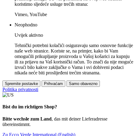
koristimo sljedeće usluge trećih strana:
Vimeo, YouTube
Neophodno
Uvijek aktivno
Tehnički potrebni kolačići osiguravaju samo osnovne funkcije
naše web stranice. Koriste se, na primjer, kako bi Vam
omogućili prikupljanje proizvoda u Vašoj košarici za kupnju
ili za prijavu na Vaš korisnički račun. To znači da nije moguće
izvući bilo kakve zaključke o Vama i svi dobiveni podaci
nikada neće biti proslijeđeni trećim stranama.
Spremite postavke
Prihvaćam
Samo obavezno
Politika privatnosti
Bist du im richtigen Shop?
Bitte wechsle zum Land
, das mit deiner Lieferadresse
übereinstimmt.
Zu Ecco Verde International (English)