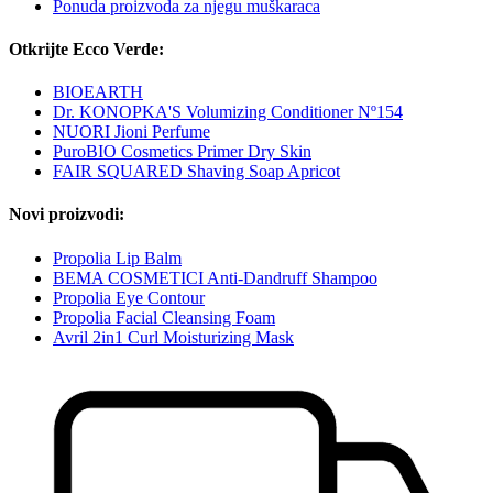
Ponuda proizvoda za njegu muškaraca
Otkrijte Ecco Verde:
BIOEARTH
Dr. KONOPKA'S Volumizing Conditioner Nº154
NUORI Jioni Perfume
PuroBIO Cosmetics Primer Dry Skin
FAIR SQUARED Shaving Soap Apricot
Novi proizvodi:
Propolia Lip Balm
BEMA COSMETICI Anti-Dandruff Shampoo
Propolia Eye Contour
Propolia Facial Cleansing Foam
Avril 2in1 Curl Moisturizing Mask