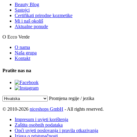
Beauty Blog
Sastojci
Certifikati prirodne kozmetike
Mi i naš okoliš
Aktualne ponude
O Ecco Verde
O nama
Naša grupa
Kontakt
Pratite nas na
Promjena regije / jezika
© 2010-2026
niceshops GmbH
- All rights reserved.
Impresum i uvjeti korištenja
Zaštita osobnih podataka
Opći uvjeti poslovanja i pravila otkazivanja
Izjava o pristupačnosti