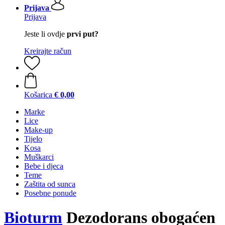
Prijava
Prijava
Jeste li ovdje
prvi put?
Kreirajte račun
Košarica
€ 0,00
Marke
Lice
Make-up
Tijelo
Kosa
Muškarci
Bebe i djeca
Teme
Zaštita od sunca
Posebne ponude
Bioturm
Dezodorans obogaćen