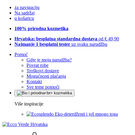
za navigaciju
Na sadržaj
u košaricu
100% prirodna kozmetika
Hrvatska: besplatna standardna dostava
od € 49,90
Najmanje 1 besplatni tester
uz svaku narudžbu
Pomoć
Gdje je moja narudžba?
Povrat robe
Troškovi dostave
Mogućnosti plaćanja
Kontakt
Sve teme pomoći
Više inspiracije
Eko-deterdženti i još mnogo toga