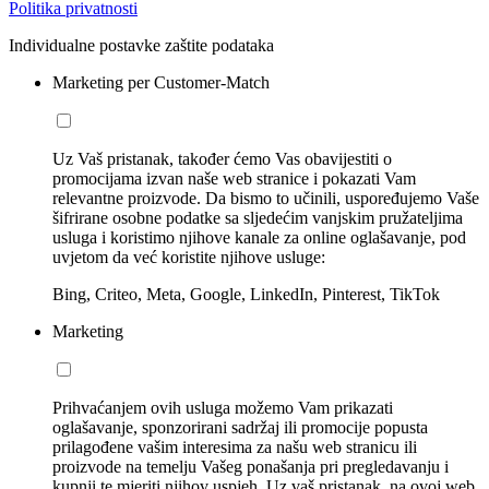
Politika privatnosti
Individualne postavke zaštite podataka
Marketing per Customer-Match
Uz Vaš pristanak, također ćemo Vas obavijestiti o
promocijama izvan naše web stranice i pokazati Vam
relevantne proizvode. Da bismo to učinili, uspoređujemo Vaše
šifrirane osobne podatke sa sljedećim vanjskim pružateljima
usluga i koristimo njihove kanale za online oglašavanje, pod
uvjetom da već koristite njihove usluge:
Bing, Criteo, Meta, Google, LinkedIn, Pinterest, TikTok
Marketing
Prihvaćanjem ovih usluga možemo Vam prikazati
oglašavanje, sponzorirani sadržaj ili promocije popusta
prilagođene vašim interesima za našu web stranicu ili
proizvode na temelju Vašeg ponašanja pri pregledavanju i
kupnji te mjeriti njihov uspjeh. Uz vaš pristanak, na ovoj web