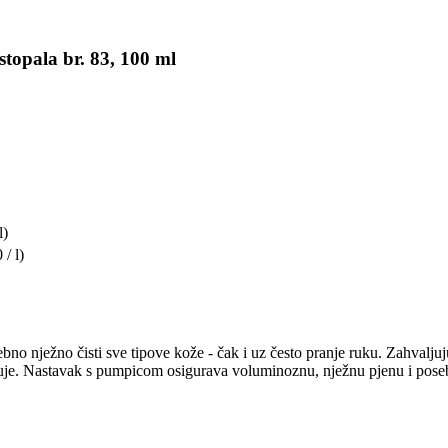
topala br. 83, 100 ml
l)
 / l)
sebno nježno čisti sve tipove kože - čak i uz često pranje ruku. Zahval
ušuje. Nastavak s pumpicom osigurava voluminoznu, nježnu pjenu i pose