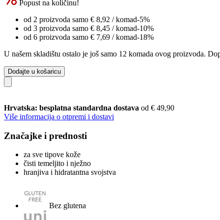
Popust na količinu!
od 2 proizvoda samo
€ 8,92
/ komad
-5%
od 3 proizvoda samo
€ 8,45
/ komad
-10%
od 6 proizvoda samo
€ 7,69
/ komad
-18%
U našem skladištu ostalo je još samo 12 komada ovog proizvoda. Dopun
Dodajte u košaricu
Hrvatska: besplatna standardna dostava
od € 49,90
Više informacija o otpremi i dostavi
Značajke i prednosti
za sve tipove kože
čisti temeljito i nježno
hranjiva i hidratantna svojstva
Bez glutena