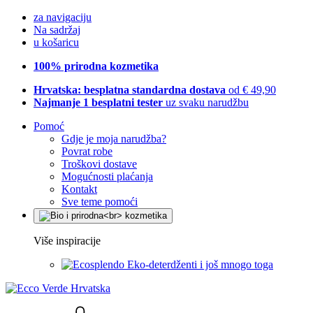
za navigaciju
Na sadržaj
u košaricu
100% prirodna kozmetika
Hrvatska: besplatna standardna dostava
od € 49,90
Najmanje 1 besplatni tester
uz svaku narudžbu
Pomoć
Gdje je moja narudžba?
Povrat robe
Troškovi dostave
Mogućnosti plaćanja
Kontakt
Sve teme pomoći
Više inspiracije
Eko-deterdženti i još mnogo toga