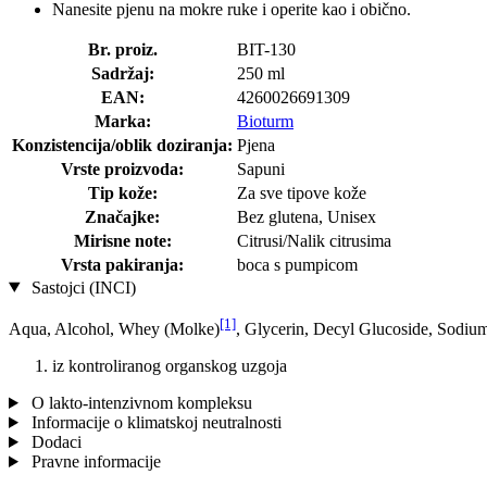
Nanesite pjenu na mokre ruke i operite kao i obično.
Br. proiz.
BIT-130
Sadržaj:
250 ml
EAN:
4260026691309
Marka:
Bioturm
Konzistencija/oblik doziranja:
Pjena
Vrste proizvoda:
Sapuni
Tip kože:
Za sve tipove kože
Značajke:
Bez glutena, Unisex
Mirisne note:
Citrusi/Nalik citrusima
Vrsta pakiranja:
boca s pumpicom
Sastojci (INCI)
[1]
Aqua, Alcohol, Whey (Molke)
, Glycerin, Decyl Glucoside, Sodium
iz kontroliranog organskog uzgoja
O lakto-intenzivnom kompleksu
Informacije o klimatskoj neutralnosti
Dodaci
Pravne informacije