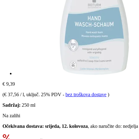
€ 9,39
(
€ 37,56 / l
, uključ. 25% PDV
-
bez troškova dostave
)
Sadržaj:
250 ml
Na zalihi
Očekivana dostava: srijeda, 12. kolovoza
, ako naručite do:
nedjelja