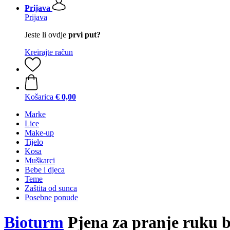
Prijava
Prijava
Jeste li ovdje
prvi put?
Kreirajte račun
Košarica
€ 0,00
Marke
Lice
Make-up
Tijelo
Kosa
Muškarci
Bebe i djeca
Teme
Zaštita od sunca
Posebne ponude
Bioturm
Pjena za pranje ruku br