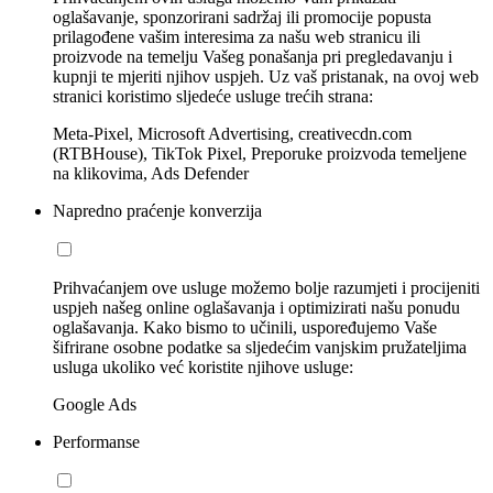
oglašavanje, sponzorirani sadržaj ili promocije popusta
prilagođene vašim interesima za našu web stranicu ili
proizvode na temelju Vašeg ponašanja pri pregledavanju i
kupnji te mjeriti njihov uspjeh. Uz vaš pristanak, na ovoj web
stranici koristimo sljedeće usluge trećih strana:
Meta-Pixel, Microsoft Advertising, creativecdn.com
(RTBHouse), TikTok Pixel, Preporuke proizvoda temeljene
na klikovima, Ads Defender
Napredno praćenje konverzija
Prihvaćanjem ove usluge možemo bolje razumjeti i procijeniti
uspjeh našeg online oglašavanja i optimizirati našu ponudu
oglašavanja. Kako bismo to učinili, uspoređujemo Vaše
šifrirane osobne podatke sa sljedećim vanjskim pružateljima
usluga ukoliko već koristite njihove usluge:
Google Ads
Performanse