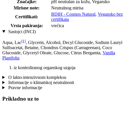
Značajke:
pH neutralan za kožu, Vegansko
Mirisne note:
Neutralnog mirisa
BDIH - Cosmos Natural
,
Vegansko bez
Certtifikati:
certifikata
Vrsta pakiranja:
vrećica
Sastojci (INCI)
[1]
Aqua, Lac
, Glycerin, Alcohol, Decyl Glucoside, Sodium Lauryl
Sulfoacetat, Betaine, Chondrus Crispus (Carrageenan), Coco
Glucoside, Glyceryl Oleate, Glucose, Citrus Bergamia,
Vanilla
Planifolia
iz kontroliranog organskog uzgoja
O lakto-intenzivnom kompleksu
Informacije o klimatskoj neutralnosti
Pravne informacije
Prikladno uz to