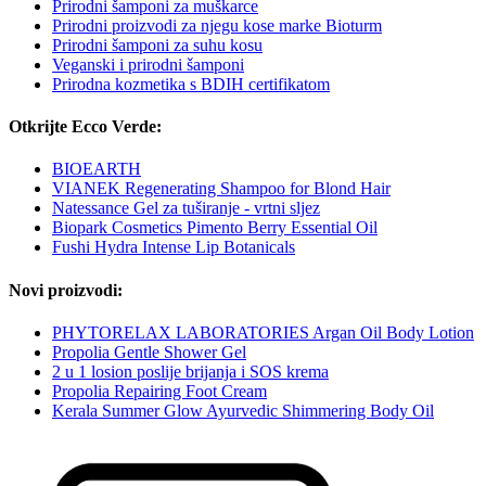
Prirodni šamponi za muškarce
Prirodni proizvodi za njegu kose marke Bioturm
Prirodni šamponi za suhu kosu
Veganski i prirodni šamponi
Prirodna kozmetika s BDIH certifikatom
Otkrijte Ecco Verde:
BIOEARTH
VIANEK Regenerating Shampoo for Blond Hair
Natessance Gel za tuširanje - vrtni sljez
Biopark Cosmetics Pimento Berry Essential Oil
Fushi Hydra Intense Lip Botanicals
Novi proizvodi:
PHYTORELAX LABORATORIES Argan Oil Body Lotion
Propolia Gentle Shower Gel
2 u 1 losion poslije brijanja i SOS krema
Propolia Repairing Foot Cream
Kerala Summer Glow Ayurvedic Shimmering Body Oil