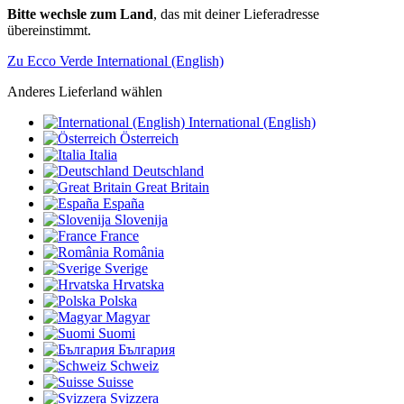
Bitte wechsle zum Land
, das mit deiner Lieferadresse
übereinstimmt.
Zu Ecco Verde International (English)
Anderes Lieferland wählen
International (English)
Österreich
Italia
Deutschland
Great Britain
España
Slovenija
France
România
Sverige
Hrvatska
Polska
Magyar
Suomi
България
Schweiz
Suisse
Svizzera