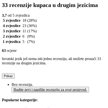
33 recenzije kupaca u drugim jezicima
3,7
od 5 zvjezdica
5 zvjezdice
18
(28%)
4 zvjezdice
23
(36%)
3 zvjezdice
11
(17%)
2 zvjezdice
6
(9%)
1 zvjezdica
5
(7%)
63
ocjene
hrvatski jezik još nema niti jednu recenziju, ali možete pronaći 33
recenzije na drugim jezicima.
Prikaz
Bez recenzija.
Budite prvi i napišite recenziju za ovaj proizvod.
Popularne kategorije: