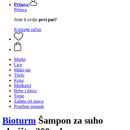
Prijava
Prijava
Jeste li ovdje
prvi put?
Kreirajte račun
Marke
Lice
Make-up
Tijelo
Kosa
Muškarci
Bebe i djeca
Teme
Zaštita od sunca
Posebne ponude
Bioturm
Šampon za suho