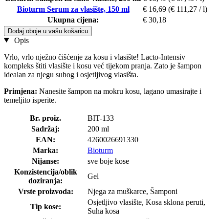
Bioturm Serum za vlasište, 150 ml
€ 16,69
(€ 111,27 / l)
Ukupna cijena:
€ 30,18
Dodaj oboje u vašu košaricu
Opis
Vrlo, vrlo nježno čišćenje za kosu i vlasište! Lacto-Intensiv
kompleks štiti vlasište i kosu već tijekom pranja. Zato je šampon
idealan za njegu suhog i osjetljivog vlasišta.
Primjena:
Nanesite šampon na mokru kosu, lagano umasirajte i
temeljito isperite.
Br. proiz.
BIT-133
Sadržaj:
200 ml
EAN:
4260026691330
Marka:
Bioturm
Nijanse:
sve boje kose
Konzistencija/oblik
Gel
doziranja:
Vrste proizvoda:
Njega za muškarce, Šamponi
Osjetljivo vlasište, Kosa sklona peruti,
Tip kose:
Suha kosa