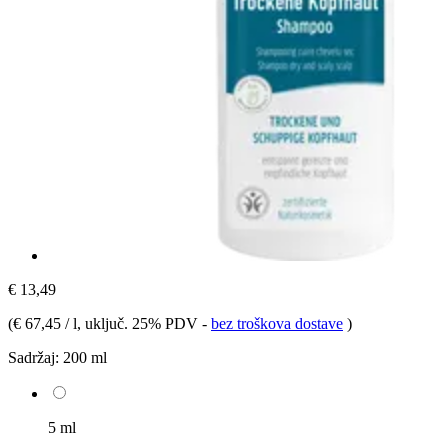
€ 13,49
(
€ 67,45 / l
, uključ. 25% PDV
-
bez troškova dostave
)
Sadržaj:
200 ml
5 ml