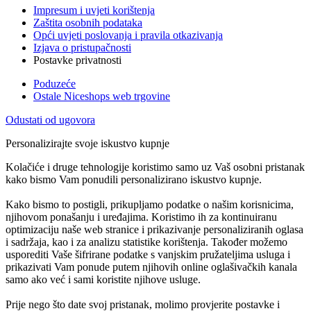
Impresum i uvjeti korištenja
Zaštita osobnih podataka
Opći uvjeti poslovanja i pravila otkazivanja
Izjava o pristupačnosti
Postavke privatnosti
Poduzeće
Ostale Niceshops web trgovine
Odustati od ugovora
Personalizirajte svoje iskustvo kupnje
Kolačiće i druge tehnologije koristimo samo uz Vaš osobni pristanak
kako bismo Vam ponudili personalizirano iskustvo kupnje.
Kako bismo to postigli, prikupljamo podatke o našim korisnicima,
njihovom ponašanju i uređajima. Koristimo ih za kontinuiranu
optimizaciju naše web stranice i prikazivanje personaliziranih oglasa
i sadržaja, kao i za analizu statistike korištenja. Također možemo
usporediti Vaše šifrirane podatke s vanjskim pružateljima usluga i
prikazivati Vam ponude putem njihovih online oglašivačkih kanala
samo ako već i sami koristite njihove usluge.
Prije nego što date svoj pristanak, molimo provjerite postavke i