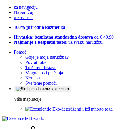
za navigaciju
Na sadržaj
u košaricu
100% prirodna kozmetika
Hrvatska: besplatna standardna dostava
od € 49,90
Najmanje 1 besplatni tester
uz svaku narudžbu
Pomoć
Gdje je moja narudžba?
Povrat robe
Troškovi dostave
Mogućnosti plaćanja
Kontakt
Sve teme pomoći
Više inspiracije
Eko-deterdženti i još mnogo toga