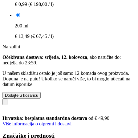
€ 0,99
(€ 198,00 / l)
200 ml
€ 13,49
(€ 67,45 / l)
Na zalihi
Očekivana dostava: srijeda, 12. kolovoza
, ako naručite do:
nedjelja do 23:59
.
U našem skladištu ostalo je još samo 12 komada ovog proizvoda.
Dopuna je na putu! Ukoliko se naruči više, to bi moglo utjecati na
datum isporuke.
Dodajte u košaricu
Hrvatska: besplatna standardna dostava
od € 49,90
Više informacija o otpremi i dostavi
Značajke i prednosti