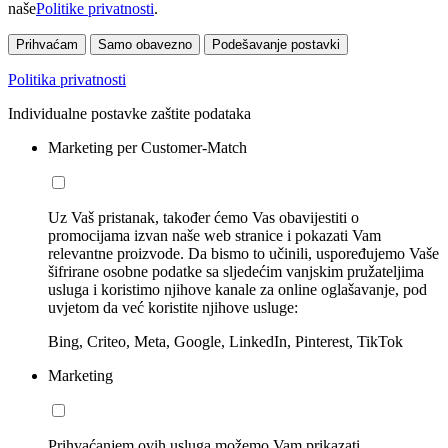
naše
Politike privatnosti
.
Prihvaćam
Samo obavezno
Podešavanje postavki
Politika privatnosti
Individualne postavke zaštite podataka
Marketing per Customer-Match
Uz Vaš pristanak, također ćemo Vas obavijestiti o
promocijama izvan naše web stranice i pokazati Vam
relevantne proizvode. Da bismo to učinili, uspoređujemo Vaše
šifrirane osobne podatke sa sljedećim vanjskim pružateljima
usluga i koristimo njihove kanale za online oglašavanje, pod
uvjetom da već koristite njihove usluge:
Bing, Criteo, Meta, Google, LinkedIn, Pinterest, TikTok
Marketing
Prihvaćanjem ovih usluga možemo Vam prikazati