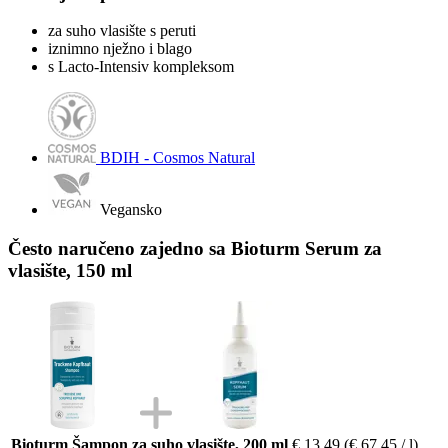
za suho vlasište s peruti
iznimno nježno i blago
s Lacto-Intensiv kompleksom
BDIH - Cosmos Natural
Vegansko
Često naručeno zajedno sa Bioturm Serum za
vlasište, 150 ml
Bioturm Šampon za suho vlasište, 200 ml
€ 13,49
(€ 67,45 / l)