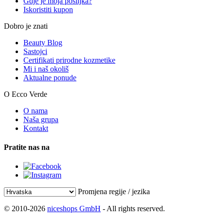
Gdje je moja pošiljka?
Iskoristiti kupon
Dobro je znati
Beauty Blog
Sastojci
Certifikati prirodne kozmetike
Mi i naš okoliš
Aktualne ponude
O Ecco Verde
O nama
Naša grupa
Kontakt
Pratite nas na
Promjena regije / jezika
© 2010-2026
niceshops GmbH
- All rights reserved.