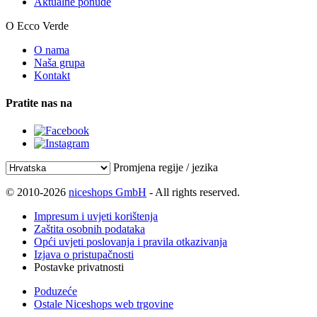
Aktualne ponude
O Ecco Verde
O nama
Naša grupa
Kontakt
Pratite nas na
Promjena regije / jezika
© 2010-2026
niceshops GmbH
- All rights reserved.
Impresum i uvjeti korištenja
Zaštita osobnih podataka
Opći uvjeti poslovanja i pravila otkazivanja
Izjava o pristupačnosti
Postavke privatnosti
Poduzeće
Ostale Niceshops web trgovine