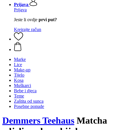
Prijava
Prijava
Jeste li ovdje
prvi put?
Kreirajte račun
Marke
Lice
Make-up
Tijelo
Kosa
Muškarci
Bebe i djeca
Teme
Zaštita od sunca
Posebne ponude
Demmers Teehaus
Matcha