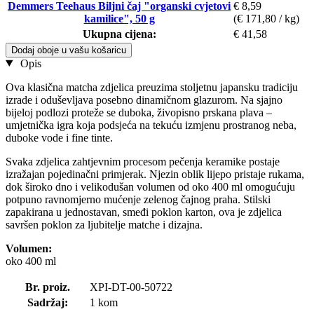
Demmers Teehaus Biljni čaj "organski cvjetovi
€ 8,59
kamilice", 50 g
(€ 171,80 / kg)
Ukupna cijena:
€ 41,58
Dodaj oboje u vašu košaricu
Opis
Ova klasična matcha zdjelica preuzima stoljetnu japansku tradiciju
izrade i oduševljava posebno dinamičnom glazurom. Na sjajno
bijeloj podlozi proteže se duboka, živopisno prskana plava –
umjetnička igra koja podsjeća na tekuću izmjenu prostranog neba,
duboke vode i fine tinte.
Svaka zdjelica zahtjevnim procesom pečenja keramike postaje
izražajan pojedinačni primjerak. Njezin oblik lijepo pristaje rukama,
dok široko dno i velikodušan volumen od oko 400 ml omogućuju
potpuno ravnomjerno mućenje zelenog čajnog praha. Stilski
zapakirana u jednostavan, smeđi poklon karton, ova je zdjelica
savršen poklon za ljubitelje matche i dizajna.
Volumen:
oko 400 ml
Br. proiz.
XPI-DT-00-50722
Sadržaj:
1 kom