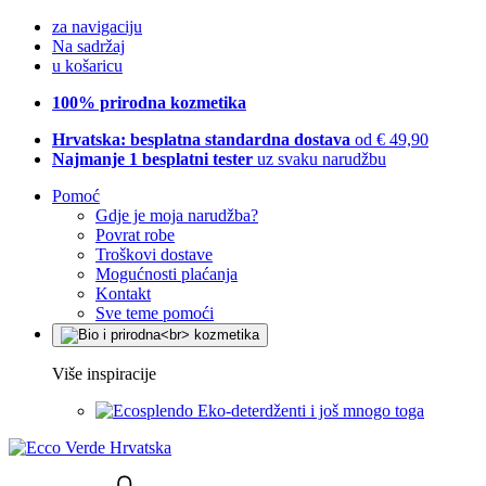
za navigaciju
Na sadržaj
u košaricu
100% prirodna kozmetika
Hrvatska: besplatna standardna dostava
od € 49,90
Najmanje 1 besplatni tester
uz svaku narudžbu
Pomoć
Gdje je moja narudžba?
Povrat robe
Troškovi dostave
Mogućnosti plaćanja
Kontakt
Sve teme pomoći
Više inspiracije
Eko-deterdženti i još mnogo toga