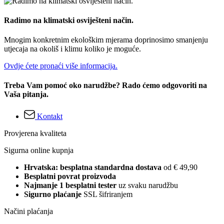
Radimo na klimatski osviješteni način.
Mnogim konkretnim ekološkim mjerama doprinosimo smanjenju
utjecaja na okoliš i klimu koliko je moguće.
Ovdje ćete pronaći više informacija.
Treba Vam pomoć oko narudžbe? Rado ćemo odgovoriti na
Vaša pitanja.
Kontakt
Provjerena kvaliteta
Sigurna online kupnja
Hrvatska: besplatna standardna dostava
od € 49,90
Besplatni povrat proizvoda
Najmanje 1 besplatni tester
uz svaku narudžbu
Sigurno plaćanje
SSL šifriranjem
Načini plaćanja