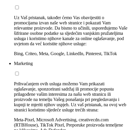
Uz Vaš pristanak, također ćemo Vas obavijestiti o
promocijama izvan naše web stranice i pokazati Vam
relevantne proizvode. Da bismo to učinili, uspoređujemo Vaše
šifrirane osobne podatke sa sljedećim vanjskim pružateljima
usluga i koristimo njihove kanale za online oglašavanje, pod
uvjetom da već koristite njihove usluge:
Bing, Criteo, Meta, Google, LinkedIn, Pinterest, TikTok
Marketing
Prihvaćanjem ovih usluga možemo Vam prikazati
oglašavanje, sponzorirani sadržaj ili promocije popusta
prilagođene vašim interesima za našu web stranicu ili
proizvode na temelju Vašeg ponašanja pri pregledavanju i
kupnji te mjeriti njihov uspjeh. Uz vaš pristanak, na ovoj web
stranici koristimo sljedeće usluge trećih strana:
Meta-Pixel, Microsoft Advertising, creativecdn.com
(RTBHouse), TikTok Pixel, Preporuke proizvoda temeljene