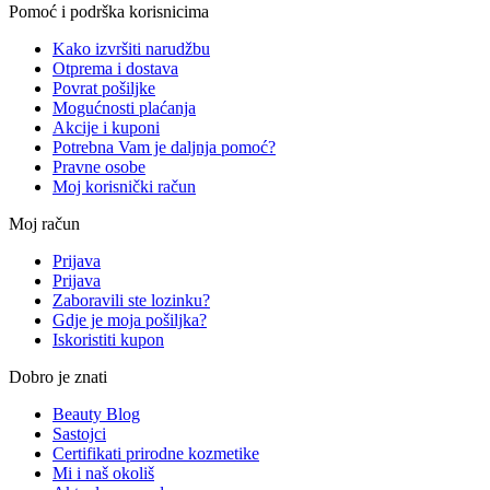
Pomoć i podrška korisnicima
Kako izvršiti narudžbu
Otprema i dostava
Povrat pošiljke
Mogućnosti plaćanja
Akcije i kuponi
Potrebna Vam je daljnja pomoć?
Pravne osobe
Moj korisnički račun
Moj račun
Prijava
Prijava
Zaboravili ste lozinku?
Gdje je moja pošiljka?
Iskoristiti kupon
Dobro je znati
Beauty Blog
Sastojci
Certifikati prirodne kozmetike
Mi i naš okoliš