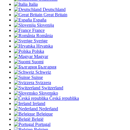
Italia
Deutschland
Great Britain
España
Slovenija
France
România
Sverige
Hrvatska
Polska
Magyar
Suomi
България
Schweiz
Suisse
Svizzera
Switzerland
Slovensko
Česká republika
Ireland
Nederland
Belgique
België
Portugal
Belgien