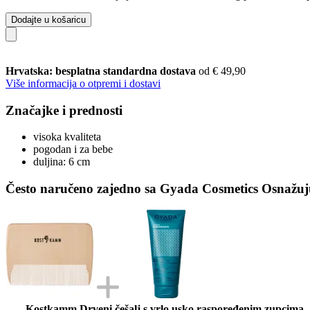
Dodajte u košaricu
Hrvatska: besplatna standardna dostava
od € 49,90
Više informacija o otpremi i dostavi
Značajke i prednosti
visoka kvaliteta
pogodan i za bebe
duljina: 6 cm
Često naručeno zajedno sa Gyada Cosmetics Osnažuju
Kostkamm Drveni češalj s vrlo usko raspoređenim zupcima