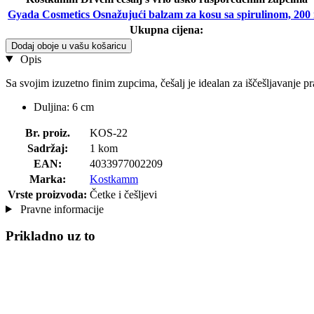
Gyada Cosmetics Osnažujući balzam za kosu sa spirulinom, 200
Ukupna cijena:
Dodaj oboje u vašu košaricu
Opis
Sa svojim izuzetno finim zupcima, češalj je idealan za iščešljavanje pr
Duljina: 6 cm
Br. proiz.
KOS-22
Sadržaj:
1 kom
EAN:
4033977002209
Marka:
Kostkamm
Vrste proizvoda:
Četke i češljevi
Pravne informacije
Prikladno uz to