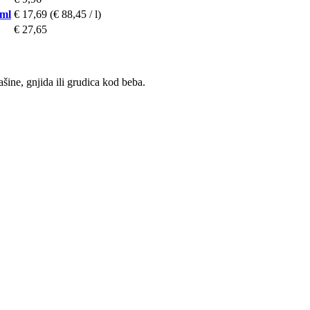
 ml
€ 17,69
(€ 88,45 / l)
€ 27,65
ašine, gnjida ili grudica kod beba.