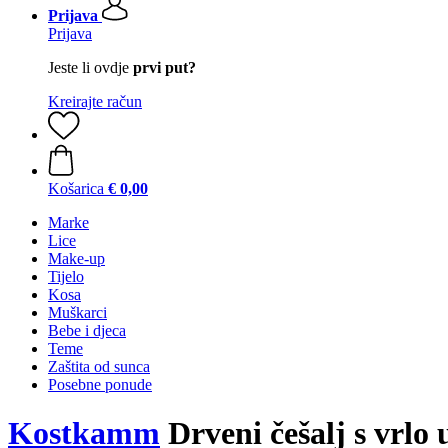
Prijava
Prijava
Jeste li ovdje
prvi put?
Kreirajte račun
Košarica
€ 0,00
Marke
Lice
Make-up
Tijelo
Kosa
Muškarci
Bebe i djeca
Teme
Zaštita od sunca
Posebne ponude
Kostkamm
Drveni češalj s vrlo