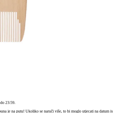
 do 23:59
.
a je na putu! Ukoliko se naruči više, to bi moglo utjecati na datum i