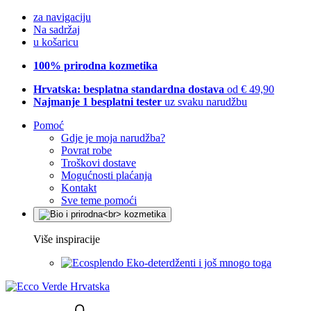
za navigaciju
Na sadržaj
u košaricu
100% prirodna kozmetika
Hrvatska: besplatna standardna dostava
od € 49,90
Najmanje 1 besplatni tester
uz svaku narudžbu
Pomoć
Gdje je moja narudžba?
Povrat robe
Troškovi dostave
Mogućnosti plaćanja
Kontakt
Sve teme pomoći
Više inspiracije
Eko-deterdženti i još mnogo toga