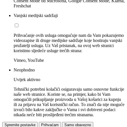
Consent Mode od Microsofta, Google Consent Mode, Klarna,
Freshchat
Vanjski medijski sadržaji
Prihvaćanje ovih usluga omogućuje nam da Vam pokazujemo
videozapise ili druge medijske sadržaje koje hostiraju vanjski
pružatelji usluga. Uz Vaš pristanak, na ovoj web stranici
koristimo sljedeće usluge trećih strana:
Vimeo, YouTube
Neophodno
Uvijek aktivno
Tehnički potrebni kolačići osiguravaju samo osnovne funkcije
naše web stranice. Koriste se, na primjer, kako bi Vam
omogućili prikupljanje proizvoda u Vašoj košarici za kupnju
ili za prijavu na Vaš korisnički račun. To znači da nije moguće
izvući bilo kakve zaključke o Vama i svi dobiveni podaci
nikada neće biti proslijeđeni trećim stranama.
Spremite postavke
Prihvaćam
Samo obavezno