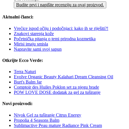
Budite prvi i napišite recenziju za ovaj proizvod.
Aktualni članci:
Vrećice ispod očiju i podočnjaci: kako ih se riješiti?!
Znakovi starenja kože
Početnička pitanja o temi prirodna kozmetika
Mirisi imaju smisla
Napravite sami svoj sapun
Otkrijte Ecco Verde:
Terra Naturi
Evolve Organic Beauty Kalahari Dream Cleansing Oil
Burt's Balm Jar
Comptoir des Huiles Poklon set za njegu brade
POW LOVE DOSE dodatak za gel za tuširanje
Novi proizvodi:
Niyok Gel za tuširanje Citrus Energy
Propolia 4 Seasons Balm
Sublimactive Peau mature Radiance Pink Cream