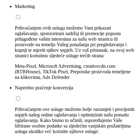
Marketing
Prihvaćanjem ovih usluga možemo Vam prikazati
oglašavanje, sponzorirani sadržaj ili promocije popusta
prilagođene vašim interesima za našu web stranicu ili
proizvode na temelju Vašeg ponašanja pri pregledavanju i
kupnji te mjeriti njihov uspjeh. Uz vaš pristanak, na ovoj web
stranici koristimo sljedeće usluge trećih strana:
Meta-Pixel, Microsoft Advertising, creativecdn.com
(RTBHouse), TikTok Pixel, Preporuke proizvoda temeljene
na klikovima, Ads Defender
Napredno praćenje konverzija
Prihvaćanjem ove usluge možemo bolje razumjeti i procijeniti
uspjeh našeg online oglašavanja i optimizirati našu ponudu
oglašavanja. Kako bismo to učinili, uspoređujemo Vaše
šifrirane osobne podatke sa sljedećim vanjskim pružateljima
usluga ukoliko već koristite njihove usluge: