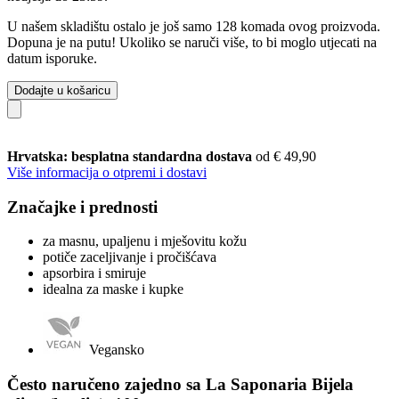
U našem skladištu ostalo je još samo 128 komada ovog proizvoda.
Dopuna je na putu! Ukoliko se naruči više, to bi moglo utjecati na
datum isporuke.
Dodajte u košaricu
Hrvatska: besplatna standardna dostava
od € 49,90
Više informacija o otpremi i dostavi
Značajke i prednosti
za masnu, upaljenu i mješovitu kožu
potiče zaceljivanje i pročišćava
apsorbira i smiruje
idealna za maske i kupke
Vegansko
Često naručeno zajedno sa La Saponaria Bijela