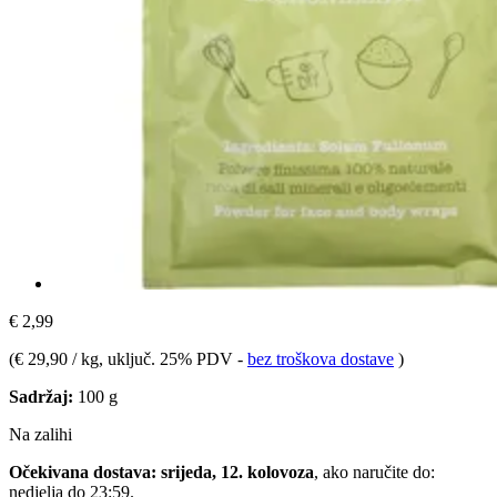
€ 2,99
(
€ 29,90 / kg
, uključ. 25% PDV
-
bez troškova dostave
)
Sadržaj:
100 g
Na zalihi
Očekivana dostava: srijeda, 12. kolovoza
, ako naručite do:
nedjelja do 23:59
.