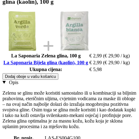
glina (kaolin), 100 g
La Saponaria Zelena glina, 100 g
€ 2,99
(€ 29,90 / kg)
La Saponaria Bijela glina (kaolin), 100 g
€ 2,99
(€ 29,90 / kg)
Ukupna cijena:
€ 5,98
Dodaj oboje u vašu košaricu
Opis
Zelenu se glinu može koristiti samostalno ili u kombinaciji sa biljnim
prahovima, eteričnim uljima, cvjetnim vodicama za maske ili obloge
– na ovaj način najbolje dolazi do izražaja mogobrojna pozitivna
svojstva gline. Osim toga se glina može koristiti i kao dodatak kupki
i tako na koži ostavlja svilenkasto-mekani osjećaj i profinjuje pore.
Zelena glina optimalna je za masnu kožu, kožu koja je sklona
uplanim procesima i za mješovitu kožu.
Br. proiz.
LAS-ES004G100