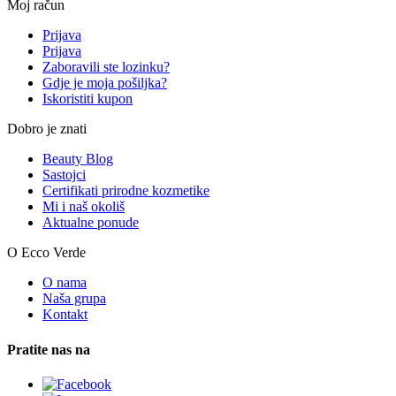
Moj račun
Prijava
Prijava
Zaboravili ste lozinku?
Gdje je moja pošiljka?
Iskoristiti kupon
Dobro je znati
Beauty Blog
Sastojci
Certifikati prirodne kozmetike
Mi i naš okoliš
Aktualne ponude
O Ecco Verde
O nama
Naša grupa
Kontakt
Pratite nas na