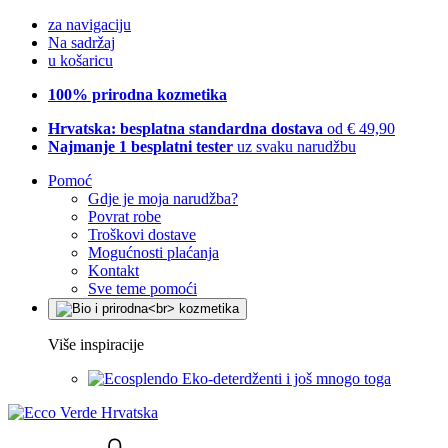
za navigaciju
Na sadržaj
u košaricu
100% prirodna kozmetika
Hrvatska: besplatna standardna dostava
od € 49,90
Najmanje 1 besplatni tester
uz svaku narudžbu
Pomoć
Gdje je moja narudžba?
Povrat robe
Troškovi dostave
Mogućnosti plaćanja
Kontakt
Sve teme pomoći
Više inspiracije
Eko-deterdženti i još mnogo toga