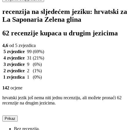
recenzija na sljedećem jeziku: hrvatski za
La Saponaria Zelena glina
62 recenzije kupaca u drugim jezicima
4,6
od 5 zvjezdica
5 zvjezdice
99
(69%)
4 zvjezdice
31
(21%)
3 zvjezdice
9
(6%)
2 zvjezdice
2
(1%)
1 zvjezdica
1
(0%)
142
ocjene
hrvatski jezik još nema niti jednu recenziju, ali možete pronaći 62
recenzije na drugim jezicima.
Prikaz
Bez recenzija.