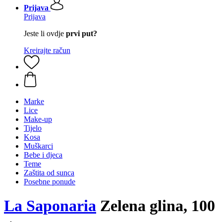
Prijava
Prijava
Jeste li ovdje
prvi put?
Kreirajte račun
Marke
Lice
Make-up
Tijelo
Kosa
Muškarci
Bebe i djeca
Teme
Zaštita od sunca
Posebne ponude
La Saponaria
Zelena glina, 100