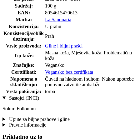
Sadržaj:
100 g
EAN:
8054615470613
Marka:
La Saponaria
Konzistencija:
U prahu
Konzistencija/oblik
Prah
doziranja:
Vrste proizvoda:
Gline i biljni prašci
Masna koža, Mješovita koža, Problematična
Tip kože:
koža
Značajke:
Vegansko
Certtifikati:
Vegansko bez certifikata
Napomena o
Čuvati na hladnom i suhom, Nakon upotrebe
skladištenju:
ponovno zatvorite ambalažu
Vrsta pakiranja:
torba
Sastojci (INCI)
Solum Follonum
Upute za biljne prahove i gline
Pravne informacije
Prikladno uz to