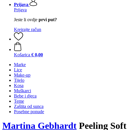
Prijava
Prijava
Jeste li ovdje
prvi put?
Kreirajte račun
Košarica
€ 0,00
Marke
Lice
Make-up
Tijelo
Kosa
Muškarci
Bebe i djeca
Teme
Zaštita od sunca
Posebne ponude
Martina Gebhardt
Peeling Soft