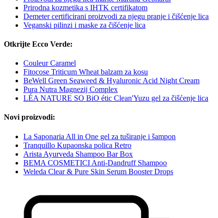
Prirodna kozmetika s IHTK certifikatom
Demeter certificirani proizvodi za njegu pranje i čišćenje lica
Veganski pilinzi i maske za čišćenje lica
Otkrijte Ecco Verde:
Couleur Caramel
Fitocose Triticum Wheat balzam za kosu
BeWell Green Seaweed & Hyaluronic Acid Night Cream
Pura Nutra Magnezij Complex
LÉA NATURE SO BiO étic Clean'Yuzu gel za čišćenje lica
Novi proizvodi:
La Saponaria All in One gel za tuširanje i šampon
Tranquillo Kupaonska polica Retro
Arista Ayurveda Shampoo Bar Box
BEMA COSMETICI Anti-Dandruff Shampoo
Weleda Clear & Pure Skin Serum Booster Drops