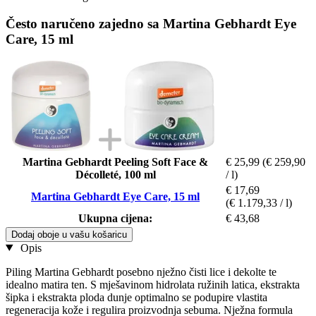
Često naručeno zajedno sa Martina Gebhardt Eye
Care, 15 ml
Martina Gebhardt Peeling Soft Face &
€ 25,99
(€ 259,90
Décolleté, 100 ml
/ l)
€ 17,69
Martina Gebhardt Eye Care, 15 ml
(€ 1.179,33 / l)
Ukupna cijena:
€ 43,68
Dodaj oboje u vašu košaricu
Opis
Piling Martina Gebhardt posebno nježno čisti lice i dekolte te
idealno matira ten. S mješavinom hidrolata ružinih latica, ekstrakta
šipka i ekstrakta ploda dunje optimalno se podupire vlastita
regeneracija kože i regulira proizvodnja sebuma. Nježna formula