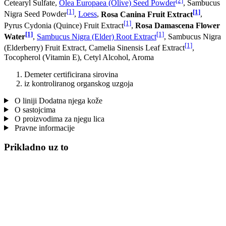
[2]
Cetearyl Sulfate,
Olea Europaea (Olive) Seed Powder
, Sambucus
[1]
[1]
Nigra Seed Powder
,
Loess
,
Rosa Canina Fruit Extract
,
[1]
Pyrus Cydonia (Quince) Fruit Extract
,
Rosa Damascena Flower
[1]
[1]
Water
,
Sambucus Nigra (Elder) Root Extract
, Sambucus Nigra
[1]
(Elderberry) Fruit Extract, Camelia Sinensis Leaf Extract
,
Tocopherol (Vitamin E), Cetyl Alcohol, Aroma
Demeter certificirana sirovina
iz kontroliranog organskog uzgoja
O liniji Dodatna njega kože
O sastojcima
O proizvodima za njegu lica
Pravne informacije
Prikladno uz to