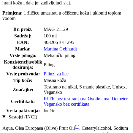
hrani kožu i daje joj zadivljujući sjaj.
Primjena:
1 žličicu umasirati u očišćenu kožu i ukloniti toplom
vodom.
Br. proiz.
MAG-21129
Sadržaj:
100 ml
EAN:
4032061011295
Marka:
Martina Gebhardt
Vrste pilinga:
Mehanički piling
Konzistencija/oblik
Piling
doziranja:
Vrste proizvoda:
Pilinzi za lice
Tip kože:
Masna koža
Testirano na nikal, S manje plastike, Unisex,
Značajke:
Vegansko
IHTK bez testiranja na životinjama
,
Demeter
,
Certtifikati:
Vegansko bez certifikata
Vrsta pakiranja:
lončić
Sastojci (INCI)
[1]
Aqua, Olea Europaea (Olive) Fruit Oil
, Cetearylalcohol, Sodium