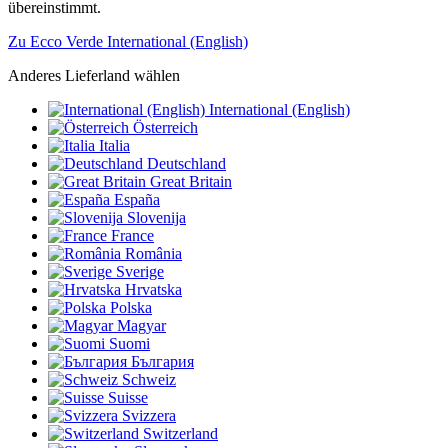
übereinstimmt.
Zu Ecco Verde International (English)
Anderes Lieferland wählen
International (English)
Österreich
Italia
Deutschland
Great Britain
España
Slovenija
France
România
Sverige
Hrvatska
Polska
Magyar
Suomi
България
Schweiz
Suisse
Svizzera
Switzerland