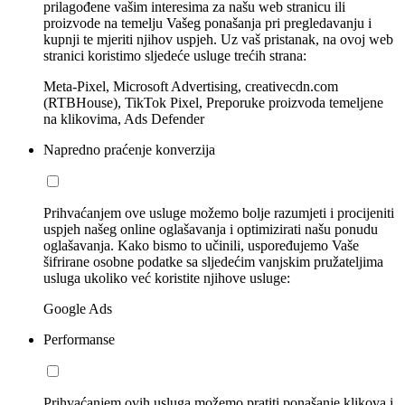
prilagođene vašim interesima za našu web stranicu ili
proizvode na temelju Vašeg ponašanja pri pregledavanju i
kupnji te mjeriti njihov uspjeh. Uz vaš pristanak, na ovoj web
stranici koristimo sljedeće usluge trećih strana:
Meta-Pixel, Microsoft Advertising, creativecdn.com
(RTBHouse), TikTok Pixel, Preporuke proizvoda temeljene
na klikovima, Ads Defender
Napredno praćenje konverzija
Prihvaćanjem ove usluge možemo bolje razumjeti i procijeniti
uspjeh našeg online oglašavanja i optimizirati našu ponudu
oglašavanja. Kako bismo to učinili, uspoređujemo Vaše
šifrirane osobne podatke sa sljedećim vanjskim pružateljima
usluga ukoliko već koristite njihove usluge:
Google Ads
Performanse
Prihvaćanjem ovih usluga možemo pratiti ponašanje klikova i