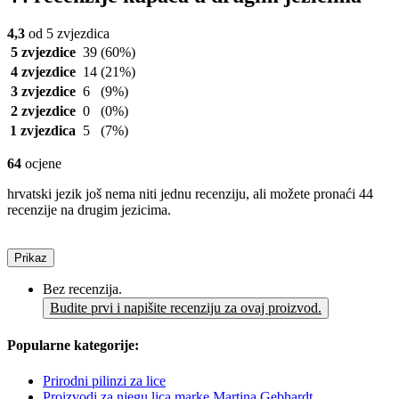
4,3
od 5 zvjezdica
5 zvjezdice
39
(60%)
4 zvjezdice
14
(21%)
3 zvjezdice
6
(9%)
2 zvjezdice
0
(0%)
1 zvjezdica
5
(7%)
64
ocjene
hrvatski jezik još nema niti jednu recenziju, ali možete pronaći 44
recenzije na drugim jezicima.
Prikaz
Bez recenzija.
Budite prvi i napišite recenziju za ovaj proizvod.
Popularne kategorije:
Prirodni pilinzi za lice
Proizvodi za njegu lica marke Martina Gebhardt