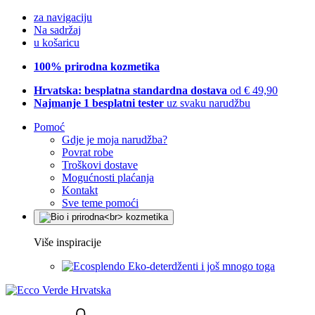
za navigaciju
Na sadržaj
u košaricu
100% prirodna kozmetika
Hrvatska: besplatna standardna dostava
od € 49,90
Najmanje 1 besplatni tester
uz svaku narudžbu
Pomoć
Gdje je moja narudžba?
Povrat robe
Troškovi dostave
Mogućnosti plaćanja
Kontakt
Sve teme pomoći
Više inspiracije
Eko-deterdženti i još mnogo toga