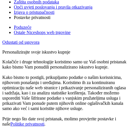
Zaštita osobnih podataka
Opći uvjeti poslovanja i pravila otkazivanja
Izjava o pristupačnosti
Postavke privatnosti
Poduzeće
Ostale Niceshops web trgovine
Odustati od ugovora
Personalizirajte svoje iskustvo kupnje
Kolačiće i druge tehnologije koristimo samo uz Vaš osobni pristanak
kako bismo Vam ponudili personalizirano iskustvo kupnje.
Kako bismo to postigli, prikupljamo podatke o našim korisnicima,
njihovom ponašanju i uređajima. Koristimo ih za kontinuiranu
optimizaciju naše web stranice i prikazivanje personaliziranih oglasa
i sadržaja, kao i za analizu statistike korištenja. Također možemo
usporediti Vaše šifrirane podatke s vanjskim pružateljima usluga i
prikazivati Vam ponude putem njihovih online oglašivačkih kanala
samo ako već i sami koristite njihove usluge.
Prije nego što date svoj pristanak, molimo provjerite postavke i
naše
Politike privatnosti
.