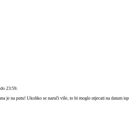
 do 23:59
.
 je na putu! Ukoliko se naruči više, to bi moglo utjecati na datum is