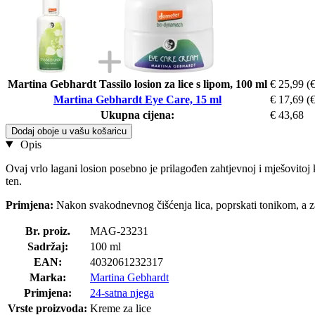
Martina Gebhardt Tassilo losion za lice s lipom, 100 ml
€ 25,99
(€
Martina Gebhardt Eye Care, 15 ml
€ 17,69
(€
Ukupna cijena:
€ 43,68
Dodaj oboje u vašu košaricu
Opis
Ovaj vrlo lagani losion posebno je prilagođen zahtjevnoj i mješovitoj k
ten.
Primjena:
Nakon svakodnevnog čišćenja lica, poprskati tonikom, a za
Br. proiz.
MAG-23231
Sadržaj:
100 ml
EAN:
4032061232317
Marka:
Martina Gebhardt
Primjena:
24-satna njega
Vrste proizvoda:
Kreme za lice