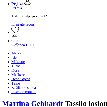
Prijava
Prijava
Jeste li ovdje
prvi put?
Kreirajte račun
Košarica
€ 0,00
Marke
Lice
Make-up
Tijelo
Kosa
Muškarci
Bebe i djeca
Teme
Zaštita od sunca
Posebne ponude
Martina Gebhardt
Tassilo losion