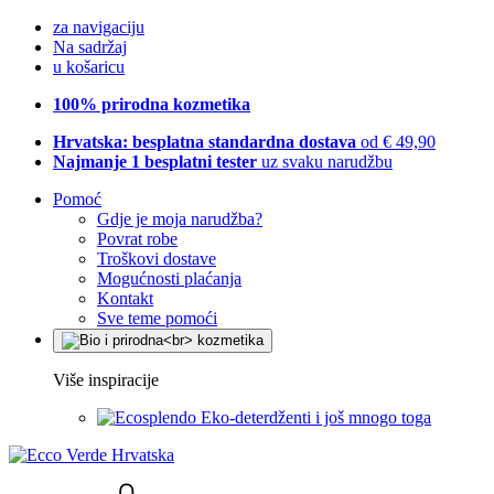
za navigaciju
Na sadržaj
u košaricu
100% prirodna kozmetika
Hrvatska: besplatna standardna dostava
od € 49,90
Najmanje 1 besplatni tester
uz svaku narudžbu
Pomoć
Gdje je moja narudžba?
Povrat robe
Troškovi dostave
Mogućnosti plaćanja
Kontakt
Sve teme pomoći
Više inspiracije
Eko-deterdženti i još mnogo toga