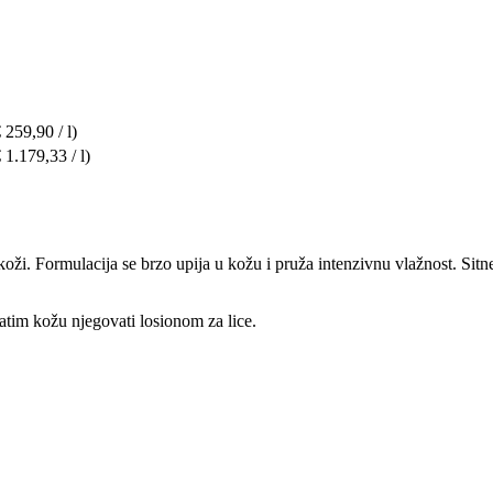
 259,90 / l)
 1.179,33 / l)
oži. Formulacija se brzo upija u kožu i pruža intenzivnu vlažnost. Sitne
tim kožu njegovati losionom za lice.