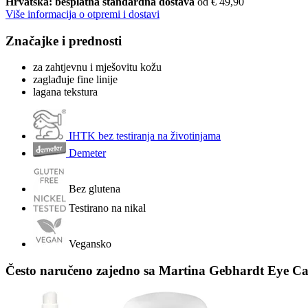
Hrvatska: besplatna standardna dostava
od € 49,90
Više informacija o otpremi i dostavi
Značajke i prednosti
za zahtjevnu i mješovitu kožu
zaglađuje fine linije
lagana tekstura
IHTK bez testiranja na životinjama
Demeter
Bez glutena
Testirano na nikal
Vegansko
Često naručeno zajedno sa Martina Gebhardt Eye Ca