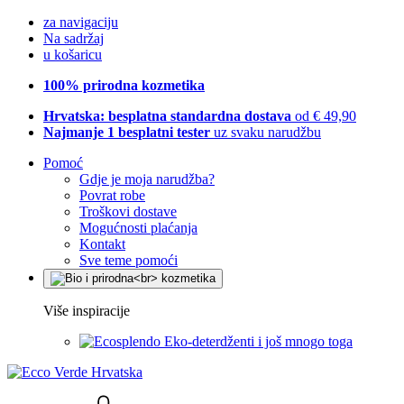
za navigaciju
Na sadržaj
u košaricu
100% prirodna kozmetika
Hrvatska: besplatna standardna dostava
od € 49,90
Najmanje 1 besplatni tester
uz svaku narudžbu
Pomoć
Gdje je moja narudžba?
Povrat robe
Troškovi dostave
Mogućnosti plaćanja
Kontakt
Sve teme pomoći
Više inspiracije
Eko-deterdženti i još mnogo toga