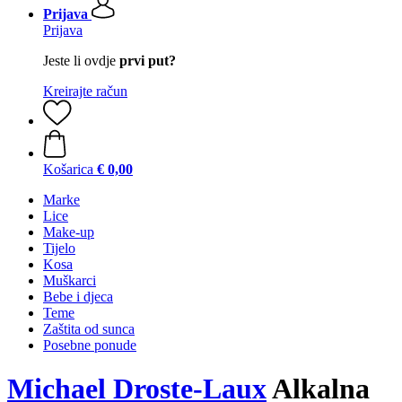
Prijava
Prijava
Jeste li ovdje
prvi put?
Kreirajte račun
Košarica
€ 0,00
Marke
Lice
Make-up
Tijelo
Kosa
Muškarci
Bebe i djeca
Teme
Zaštita od sunca
Posebne ponude
Michael Droste-Laux
Alkalna