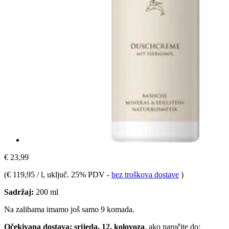
€ 23,99
(
€ 119,95 / l
, uključ. 25% PDV
-
bez troškova dostave
)
Sadržaj:
200 ml
Na zalihama imamo još samo 9 komada.
Očekivana dostava: srijeda, 12. kolovoza
, ako naručite do: