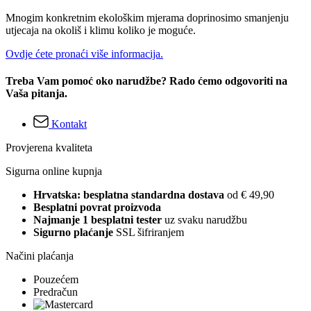
Mnogim konkretnim ekološkim mjerama doprinosimo smanjenju
utjecaja na okoliš i klimu koliko je moguće.
Ovdje ćete pronaći više informacija.
Treba Vam pomoć oko narudžbe? Rado ćemo odgovoriti na
Vaša pitanja.
Kontakt
Provjerena kvaliteta
Sigurna online kupnja
Hrvatska: besplatna standardna dostava
od € 49,90
Besplatni povrat proizvoda
Najmanje 1 besplatni tester
uz svaku narudžbu
Sigurno plaćanje
SSL šifriranjem
Načini plaćanja
Pouzećem
Predračun