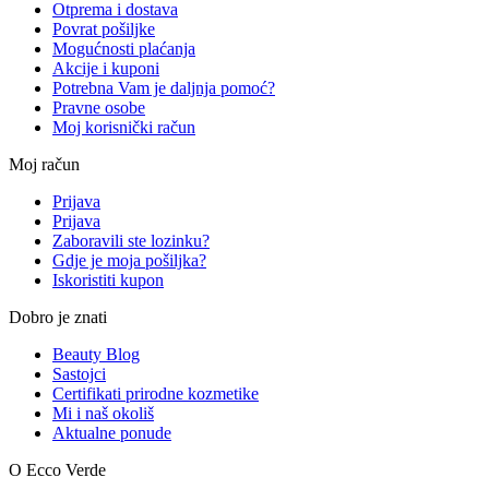
Otprema i dostava
Povrat pošiljke
Mogućnosti plaćanja
Akcije i kuponi
Potrebna Vam je daljnja pomoć?
Pravne osobe
Moj korisnički račun
Moj račun
Prijava
Prijava
Zaboravili ste lozinku?
Gdje je moja pošiljka?
Iskoristiti kupon
Dobro je znati
Beauty Blog
Sastojci
Certifikati prirodne kozmetike
Mi i naš okoliš
Aktualne ponude
O Ecco Verde