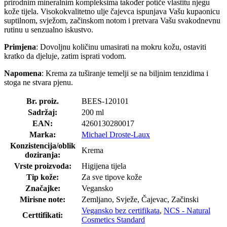
prirodnim mineralnim kompleksima također potiče vlastitu njegu
kože tijela. Visokokvalitetno ulje čajevca ispunjava Vašu kupaonicu
suptilnom, svježom, začinskom notom i pretvara Vašu svakodnevnu
rutinu u senzualno iskustvo.
Primjena
: Dovoljnu količinu umasirati na mokru kožu, ostaviti
kratko da djeluje, zatim isprati vodom.
Napomena
: Krema za tuširanje temelji se na biljnim tenzidima i
stoga ne stvara pjenu.
Br. proiz.
BEES-120101
Sadržaj:
200 ml
EAN:
4260130280017
Marka:
Michael Droste-Laux
Konzistencija/oblik
Krema
doziranja:
Vrste proizvoda:
Higijena tijela
Tip kože:
Za sve tipove kože
Značajke:
Vegansko
Mirisne note:
Zemljano, Svježe, Čajevac, Začinski
Vegansko bez certifikata
,
NCS - Natural
Certtifikati:
Cosmetics Standard