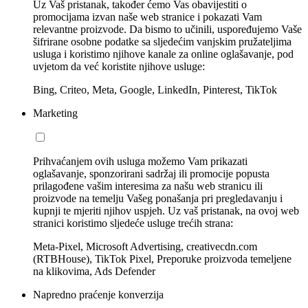
Uz Vaš pristanak, također ćemo Vas obavijestiti o
promocijama izvan naše web stranice i pokazati Vam
relevantne proizvode. Da bismo to učinili, uspoređujemo Vaše
šifrirane osobne podatke sa sljedećim vanjskim pružateljima
usluga i koristimo njihove kanale za online oglašavanje, pod
uvjetom da već koristite njihove usluge:
Bing, Criteo, Meta, Google, LinkedIn, Pinterest, TikTok
Marketing
Prihvaćanjem ovih usluga možemo Vam prikazati
oglašavanje, sponzorirani sadržaj ili promocije popusta
prilagođene vašim interesima za našu web stranicu ili
proizvode na temelju Vašeg ponašanja pri pregledavanju i
kupnji te mjeriti njihov uspjeh. Uz vaš pristanak, na ovoj web
stranici koristimo sljedeće usluge trećih strana:
Meta-Pixel, Microsoft Advertising, creativecdn.com
(RTBHouse), TikTok Pixel, Preporuke proizvoda temeljene
na klikovima, Ads Defender
Napredno praćenje konverzija