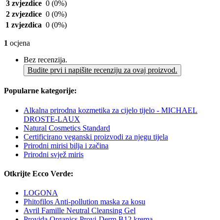
3 zvjezdice
0
(0%)
2 zvjezdice
0
(0%)
1 zvjezdica
0
(0%)
1
ocjena
Bez recenzija.
Budite prvi i napišite recenziju za ovaj proizvod.
Popularne kategorije:
Alkalna prirodna kozmetika za cijelo tijelo - MICHAEL
DROSTE-LAUX
Natural Cosmetics Standard
Certificirano veganski proizvodi za njegu tijela
Prirodni mirisi bilja i začina
Prirodni svjež miris
Otkrijte Ecco Verde:
LOGONA
Phitofilos Anti-pollution maska za kosu
Avril Famille Neutral Cleansing Gel
Provida Organics Provi-Derm B12 krema