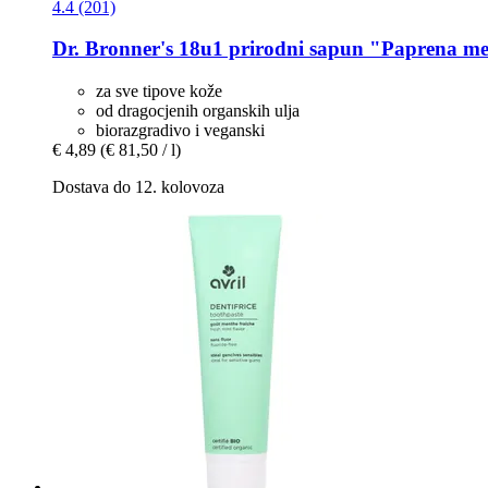
4.4 (201)
Dr. Bronner's
18u1 prirodni sapun "Paprena met
za sve tipove kože
od dragocjenih organskih ulja
biorazgradivo i veganski
€ 4,89
(€ 81,50 / l)
Dostava do 12. kolovoza