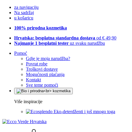
za navigaciju
Na sadržaj
u košaricu
100% prirodna kozmetika
Hrvatska: besplatna standardna dostava
od € 49,90
Najmanje 1 besplatni tester
uz svaku narudžbu
Pomoć
Gdje je moja narudžba?
Povrat robe
Troškovi dostave
Mogućnosti plaćanja
Kontakt
Sve teme pomoći
Više inspiracije
Eko-deterdženti i još mnogo toga