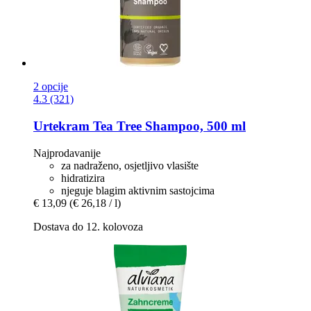
2 opcije
4.3 (321)
Urtekram
Tea Tree Shampoo, 500 ml
Najprodavanije
za nadraženo, osjetljivo vlasište
hidratizira
njeguje blagim aktivnim sastojcima
€ 13,09
(€ 26,18 / l)
Dostava do 12. kolovoza