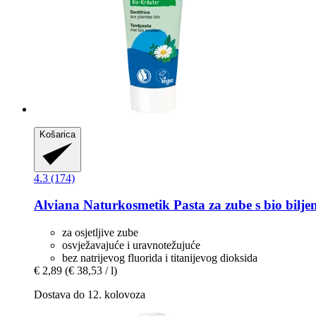
Košarica
4.3 (174)
Alviana Naturkosmetik
Pasta za zube s bio bilje
za osjetljive zube
osvježavajuće i uravnotežujuće
bez natrijevog fluorida i titanijevog dioksida
€ 2,89
(€ 38,53 / l)
Dostava do 12. kolovoza