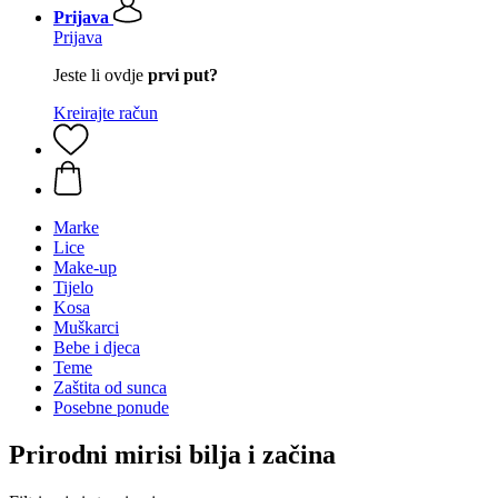
Prijava
Prijava
Jeste li ovdje
prvi put?
Kreirajte račun
Marke
Lice
Make-up
Tijelo
Kosa
Muškarci
Bebe i djeca
Teme
Zaštita od sunca
Posebne ponude
Prirodni mirisi bilja i začina