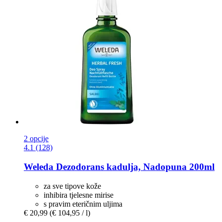
2 opcije
4.1 (128)
Weleda
Dezodorans kadulja, Nadopuna 200ml
za sve tipove kože
inhibira tjelesne mirise
s pravim eteričnim uljima
€ 20,99
(€ 104,95 / l)