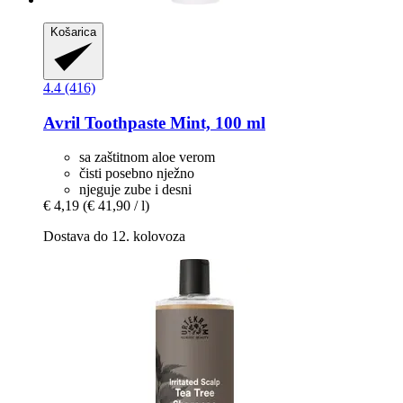
Košarica
4.4 (416)
Avril
Toothpaste Mint, 100 ml
sa zaštitnom aloe verom
čisti posebno nježno
njeguje zube i desni
€ 4,19
(€ 41,90 / l)
Dostava do 12. kolovoza