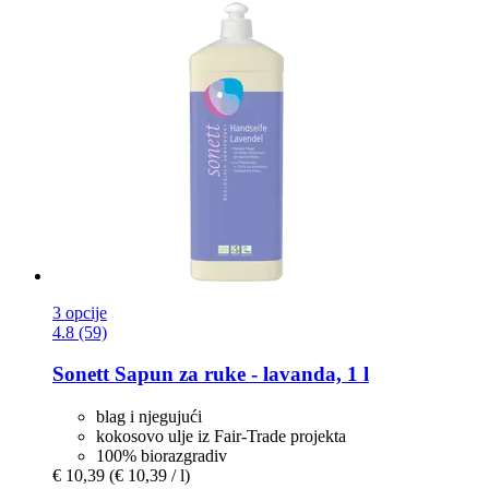
3 opcije
4.8 (59)
Sonett
Sapun za ruke -​ lavanda, 1 l
blag i njegujući
kokosovo ulje iz Fair-Trade projekta
100% biorazgradiv
€ 10,39
(€ 10,39 / l)