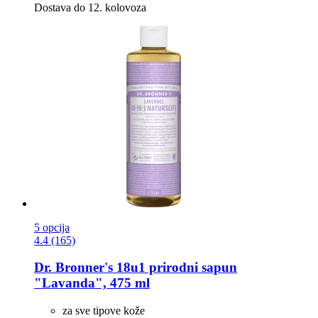
Dostava do 12. kolovoza
5 opcija
4.4 (165)
Dr. Bronner's
18u1 prirodni sapun
"Lavanda", 475 ml
za sve tipove kože