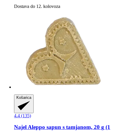
Dostava do 12. kolovoza
Košarica
4.4 (135)
Najel
Aleppo sapun s tamjanom, 20 g (1