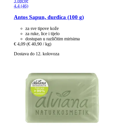
3 opcije
4.4 (46)
Antos
Sapun, đurđica (100 g)
za sve tipove kože
za ruke, lice i tijelo
dostupan u različitim mirisima
€ 4,09
(€ 40,90 / kg)
Dostava do 12. kolovoza