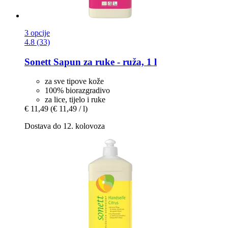
3 opcije
4.8 (33)
Sonett
Sapun za ruke -​ ruža, 1 l
za sve tipove kože
100% biorazgradivo
za lice, tijelo i ruke
€ 11,49
(€ 11,49 / l)
Dostava do 12. kolovoza