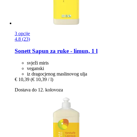
3 opcije
4.8 (23)
Sonett
Sapun za ruke -​ limun, 1 l
svježi miris
veganski
iz dragocjenog maslinovog ulja
€ 10,39
(€ 10,39 / l)
Dostava do 12. kolovoza