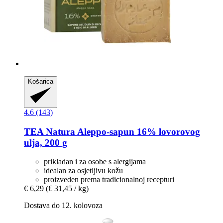
Košarica
4.6 (143)
TEA Natura
Aleppo-​sapun 16% lovorovog
ulja, 200 g
prikladan i za osobe s alergijama
idealan za osjetljivu kožu
proizveden prema tradicionalnoj recepturi
€ 6,29
(€ 31,45 / kg)
Dostava do 12. kolovoza