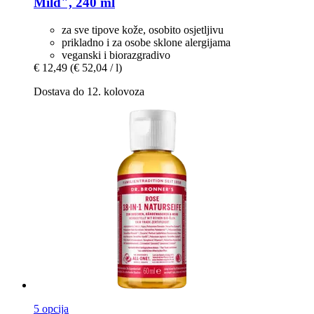
Mild", 240 ml
za sve tipove kože, osobito osjetljivu
prikladno i za osobe sklone alergijama
veganski i biorazgradivo
€ 12,49
(€ 52,04 / l)
Dostava do 12. kolovoza
5 opcija