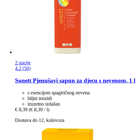
2 opcije
4.2 (50)
Sonett
Pjenušavi sapun za djecu s nevenom, 1 l
s esencijom spagiričnog nevena
biljni tenzidi
izuzetno izdašan
€ 8,39
(€ 8,39 / l)
Dostava do 12. kolovoza