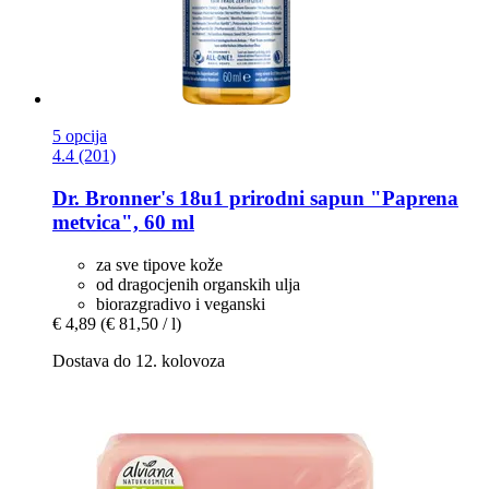
5 opcija
4.4 (201)
Dr. Bronner's
18u1 prirodni sapun "Paprena
metvica", 60 ml
za sve tipove kože
od dragocjenih organskih ulja
biorazgradivo i veganski
€ 4,89
(€ 81,50 / l)
Dostava do 12. kolovoza