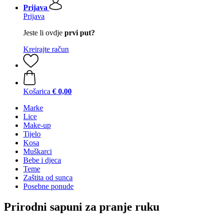
Prijava
Prijava
Jeste li ovdje
prvi put?
Kreirajte račun
Košarica
€ 0,00
Marke
Lice
Make-up
Tijelo
Kosa
Muškarci
Bebe i djeca
Teme
Zaštita od sunca
Posebne ponude
Prirodni sapuni za pranje ruku