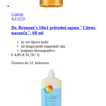
5 opcija
4.3 (175)
Dr. Bronner's
18u1 prirodni sapun "Citrus-​
naranča", 60 ml
za sve tipove kože
od dragocjenih organskih ulja
potpuno biorazgradivo
€ 4,89
(€ 81,50 / l)
Dostava do 12. kolovoza