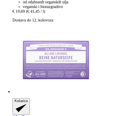
od odabranih organskih ulja
veganski i biorazgradivo
€ 19,69
(€ 41,45 / l)
Dostava do 12. kolovoza
Košarica