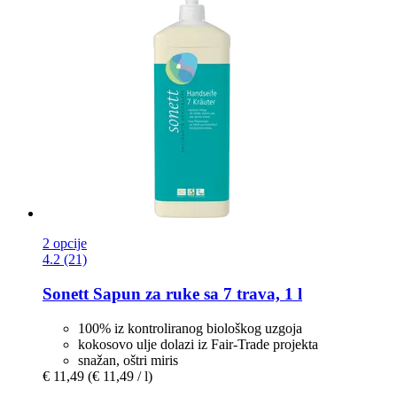
2 opcije
4.2 (21)
Sonett
Sapun za ruke sa 7 trava, 1 l
100% iz kontroliranog biološkog uzgoja
kokosovo ulje dolazi iz Fair-Trade projekta
snažan, oštri miris
€ 11,49
(€ 11,49 / l)