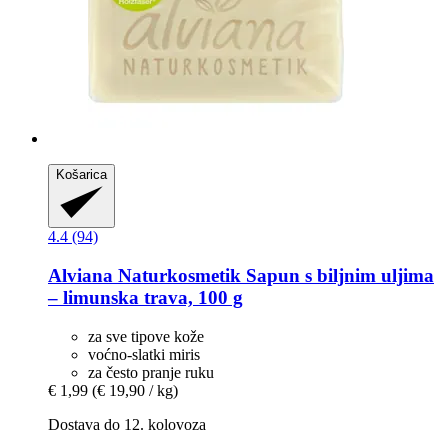
Košarica
4.4 (94)
Alviana Naturkosmetik
Sapun s biljnim uljima
– limunska trava, 100 g
za sve tipove kože
voćno-slatki miris
za često pranje ruku
€ 1,99
(€ 19,90 / kg)
Dostava do 12. kolovoza