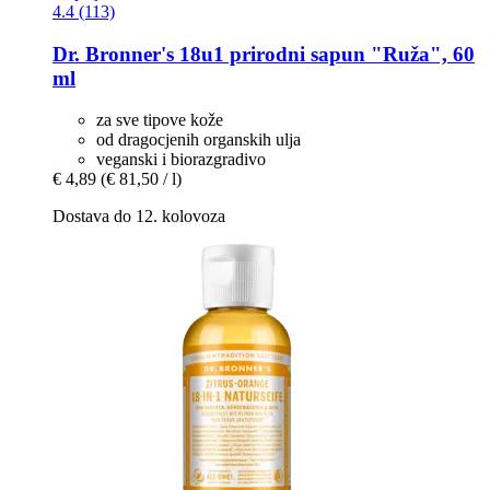
4.4 (113)
Dr. Bronner's
18u1 prirodni sapun "Ruža", 60
ml
za sve tipove kože
od dragocjenih organskih ulja
veganski i biorazgradivo
€ 4,89
(€ 81,50 / l)
Dostava do 12. kolovoza