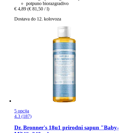
potpuno biorazgradivo
€ 4,89
(€ 81,50 / l)
Dostava do 12. kolovoza
5 opcija
4.3 (187)
Dr. Bronner's
18u1 prirodni sapun "Baby-​