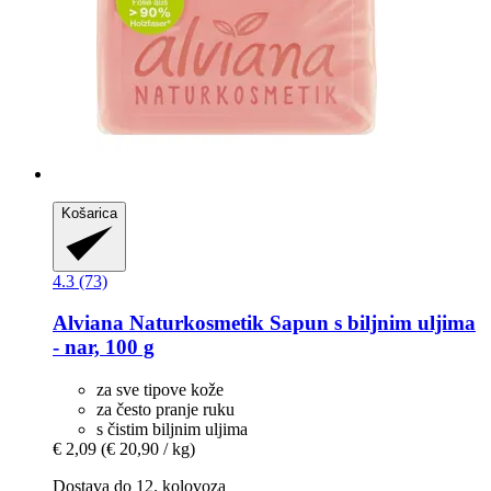
Košarica
4.3 (73)
Alviana Naturkosmetik
Sapun s biljnim uljima
-​ nar, 100 g
za sve tipove kože
za često pranje ruku
s čistim biljnim uljima
€ 2,09
(€ 20,90 / kg)
Dostava do 12. kolovoza