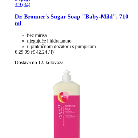
3.9 (34)
Dr. Bronner's
Sugar Soap "Baby-​Mild", 710
ml
bez mirisa
njegujuće i hidratantno
u praktičnom dozatoru s pumpicom
€ 29,99
(€ 42,24 / l)
Dostava do 12. kolovoza