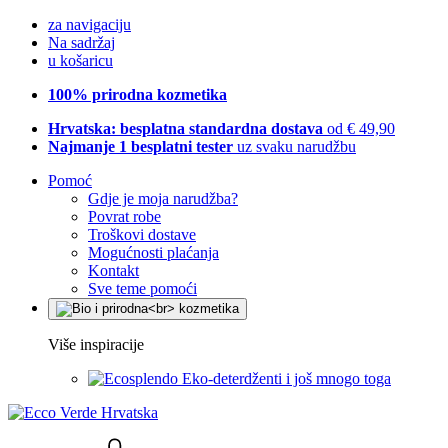
za navigaciju
Na sadržaj
u košaricu
100% prirodna kozmetika
Hrvatska: besplatna standardna dostava
od € 49,90
Najmanje 1 besplatni tester
uz svaku narudžbu
Pomoć
Gdje je moja narudžba?
Povrat robe
Troškovi dostave
Mogućnosti plaćanja
Kontakt
Sve teme pomoći
Više inspiracije
Eko-deterdženti i još mnogo toga