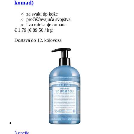
komad)
za svaki tip kože
pročišćavajuća svojstva
i za mirisanje ormara
€ 1,79
(€ 89,50 / kg)
Dostava do 12. kolovoza
3 opcije