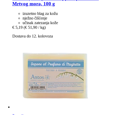
Mrtvog mora, 100 g
izuzetno blag za kožu
nježno čišćenje
učinak zatezanja kože
€ 5,19
(€ 51,90 / kg)
Dostava do 12. kolovoza