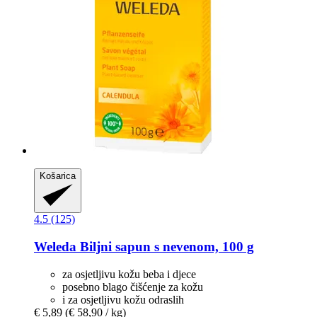
Košarica
4.5 (125)
Weleda
Biljni sapun s nevenom, 100 g
za osjetljivu kožu beba i djece
posebno blago čišćenje za kožu
i za osjetljivu kožu odraslih
€ 5,89
(€ 58,90 / kg)