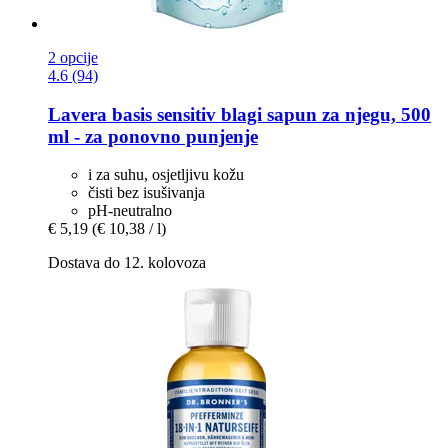
2 opcije
4.6 (94)
Lavera
basis sensitiv blagi sapun za njegu, 500
ml -​ za ponovno punjenje
i za suhu, osjetljivu kožu
čisti bez isušivanja
pH-neutralno
€ 5,19
(€ 10,38 / l)
Dostava do 12. kolovoza