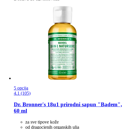
5 opcija
4.1 (105)
Dr. Bronner's
18u1 prirodni sapun "Badem",
60 ml
za sve tipove kože
od dragocjenih organskih ulja