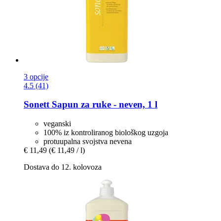
3 opcije
4.5 (41)
Sonett
Sapun za ruke -​ neven, 1 l
veganski
100% iz kontroliranog biološkog uzgoja
protuupalna svojstva nevena
€ 11,49
(€ 11,49 / l)
Dostava do 12. kolovoza