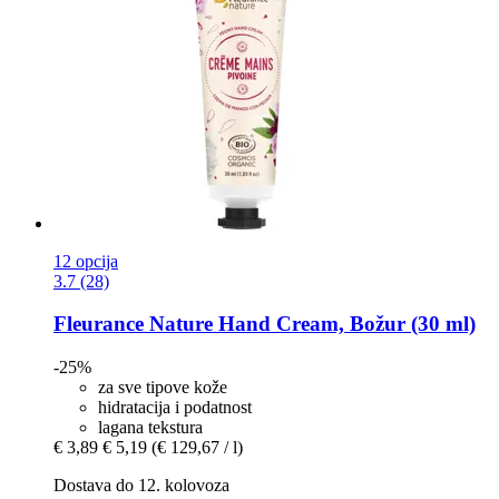
12 opcija
3.7 (28)
Fleurance Nature
Hand Cream, Božur (30 ml)
-25%
za sve tipove kože
hidratacija i podatnost
lagana tekstura
€ 3,89
€ 5,19
(€ 129,67 / l)
Dostava do 12. kolovoza