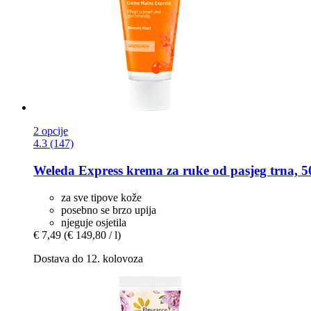
2 opcije
4.3 (147)
Weleda
Express krema za ruke od pasjeg trna, 5
za sve tipove kože
posebno se brzo upija
njeguje osjetila
€ 7,49
(€ 149,80 / l)
Dostava do 12. kolovoza