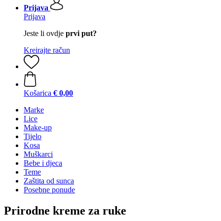
Prijava
Prijava
Jeste li ovdje
prvi put?
Kreirajte račun
Košarica
€ 0,00
Marke
Lice
Make-up
Tijelo
Kosa
Muškarci
Bebe i djeca
Teme
Zaštita od sunca
Posebne ponude
Prirodne kreme za ruke