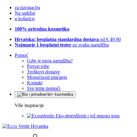
za navigaciju
Na sadržaj
u košaricu
100% prirodna kozmetika
Hrvatska: besplatna standardna dostava
od € 49,90
Najmanje 1 besplatni tester
uz svaku narudžbu
Pomoć
Gdje je moja narudžba?
Povrat robe
Troškovi dostave
Mogućnosti plaćanja
Kontakt
Sve teme pomoći
Više inspiracije
Eko-deterdženti i još mnogo toga