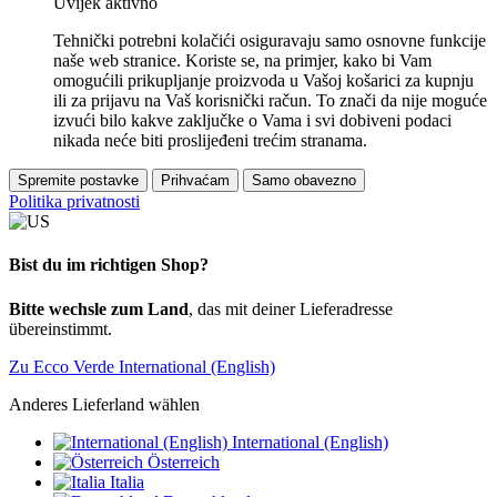
Uvijek aktivno
Tehnički potrebni kolačići osiguravaju samo osnovne funkcije
naše web stranice. Koriste se, na primjer, kako bi Vam
omogućili prikupljanje proizvoda u Vašoj košarici za kupnju
ili za prijavu na Vaš korisnički račun. To znači da nije moguće
izvući bilo kakve zaključke o Vama i svi dobiveni podaci
nikada neće biti proslijeđeni trećim stranama.
Spremite postavke
Prihvaćam
Samo obavezno
Politika privatnosti
Bist du im richtigen Shop?
Bitte wechsle zum Land
, das mit deiner Lieferadresse
übereinstimmt.
Zu Ecco Verde International (English)
Anderes Lieferland wählen
International (English)
Österreich
Italia