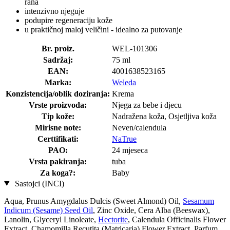
rana
intenzivno njeguje
podupire regeneraciju kože
u praktičnoj maloj veličini - idealno za putovanje
Br. proiz.
WEL-101306
Sadržaj:
75 ml
EAN:
4001638523165
Marka:
Weleda
Konzistencija/oblik doziranja:
Krema
Vrste proizvoda:
Njega za bebe i djecu
Tip kože:
Nadražena koža, Osjetljiva koža
Mirisne note:
Neven/calendula
Certtifikati:
NaTrue
PAO:
24 mjeseca
Vrsta pakiranja:
tuba
Za koga?:
Baby
Sastojci (INCI)
Aqua, Prunus Amygdalus Dulcis (Sweet Almond) Oil,
Sesamum
Indicum (Sesame) Seed Oil
, Zinc Oxide, Cera Alba (Beeswax),
Lanolin, Glyceryl Linoleate,
Hectorite
, Calendula Officinalis Flower
Extract, Chamomilla Recutita (Matricaria) Flower Extract, Parfum,