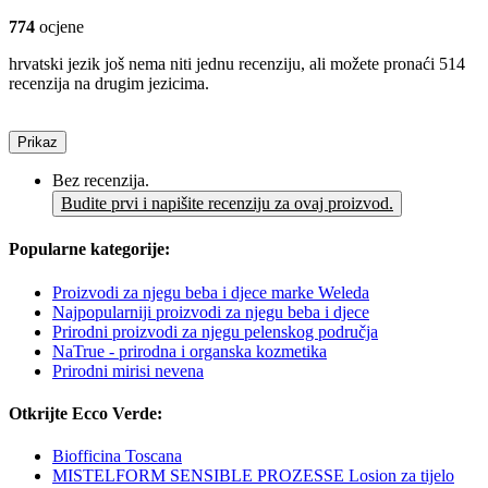
774
ocjene
hrvatski jezik još nema niti jednu recenziju, ali možete pronaći 514
recenzija na drugim jezicima.
Prikaz
Bez recenzija.
Budite prvi i napišite recenziju za ovaj proizvod.
Popularne kategorije:
Proizvodi za njegu beba i djece marke Weleda
Najpopularniji proizvodi za njegu beba i djece
Prirodni proizvodi za njegu pelenskog područja
NaTrue - prirodna i organska kozmetika
Prirodni mirisi nevena
Otkrijte Ecco Verde:
Biofficina Toscana
MISTELFORM SENSIBLE PROZESSE Losion za tijelo