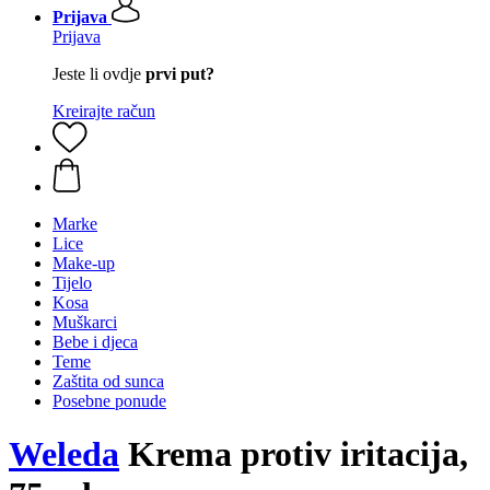
Prijava
Prijava
Jeste li ovdje
prvi put?
Kreirajte račun
Marke
Lice
Make-up
Tijelo
Kosa
Muškarci
Bebe i djeca
Teme
Zaštita od sunca
Posebne ponude
Weleda
Krema protiv iritacija,