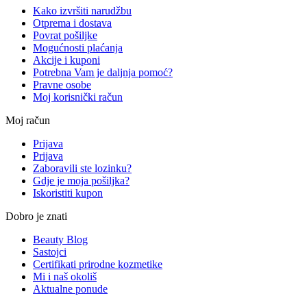
Kako izvršiti narudžbu
Otprema i dostava
Povrat pošiljke
Mogućnosti plaćanja
Akcije i kuponi
Potrebna Vam je daljnja pomoć?
Pravne osobe
Moj korisnički račun
Moj račun
Prijava
Prijava
Zaboravili ste lozinku?
Gdje je moja pošiljka?
Iskoristiti kupon
Dobro je znati
Beauty Blog
Sastojci
Certifikati prirodne kozmetike
Mi i naš okoliš
Aktualne ponude