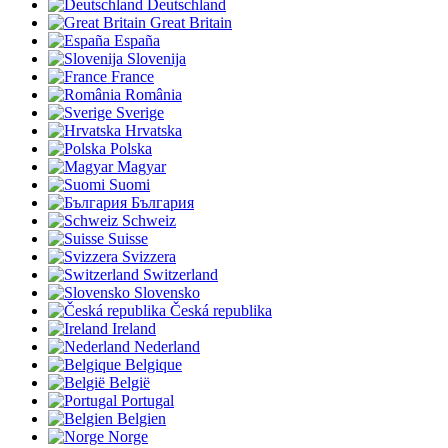
Deutschland
Great Britain
España
Slovenija
France
România
Sverige
Hrvatska
Polska
Magyar
Suomi
България
Schweiz
Suisse
Svizzera
Switzerland
Slovensko
Česká republika
Ireland
Nederland
Belgique
België
Portugal
Belgien
Norge