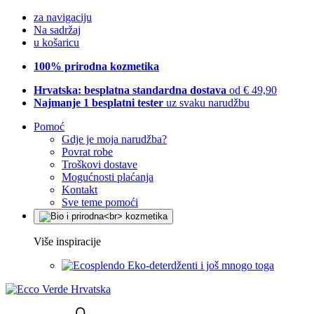
za navigaciju
Na sadržaj
u košaricu
100% prirodna kozmetika
Hrvatska: besplatna standardna dostava
od € 49,90
Najmanje 1 besplatni tester
uz svaku narudžbu
Pomoć
Gdje je moja narudžba?
Povrat robe
Troškovi dostave
Mogućnosti plaćanja
Kontakt
Sve teme pomoći
Više inspiracije
Eko-deterdženti i još mnogo toga