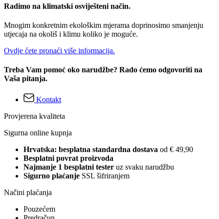
Radimo na klimatski osviješteni način.
Mnogim konkretnim ekološkim mjerama doprinosimo smanjenju
utjecaja na okoliš i klimu koliko je moguće.
Ovdje ćete pronaći više informacija.
Treba Vam pomoć oko narudžbe? Rado ćemo odgovoriti na
Vaša pitanja.
Kontakt
Provjerena kvaliteta
Sigurna online kupnja
Hrvatska: besplatna standardna dostava
od € 49,90
Besplatni povrat proizvoda
Najmanje 1 besplatni tester
uz svaku narudžbu
Sigurno plaćanje
SSL šifriranjem
Načini plaćanja
Pouzećem
Predračun