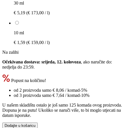
30 ml
€ 5,19
(€ 173,00 / l)
10 ml
€ 1,59
(€ 159,00 / l)
Na zalihi
Očekivana dostava: srijeda, 12. kolovoza
, ako naručite do:
nedjelja do 23:59
.
Popust na količinu!
od 2 proizvoda samo
€ 8,06
/ komad
-5%
od 3 proizvoda samo
€ 7,64
/ komad
-10%
U našem skladištu ostalo je još samo 125 komada ovog proizvoda.
Dopuna je na putu! Ukoliko se naruči više, to bi moglo utjecati na
datum isporuke.
Dodajte u košaricu