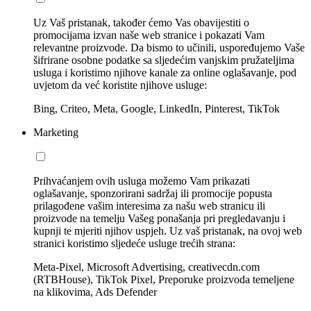
Uz Vaš pristanak, također ćemo Vas obavijestiti o
promocijama izvan naše web stranice i pokazati Vam
relevantne proizvode. Da bismo to učinili, uspoređujemo Vaše
šifrirane osobne podatke sa sljedećim vanjskim pružateljima
usluga i koristimo njihove kanale za online oglašavanje, pod
uvjetom da već koristite njihove usluge:
Bing, Criteo, Meta, Google, LinkedIn, Pinterest, TikTok
Marketing
Prihvaćanjem ovih usluga možemo Vam prikazati
oglašavanje, sponzorirani sadržaj ili promocije popusta
prilagođene vašim interesima za našu web stranicu ili
proizvode na temelju Vašeg ponašanja pri pregledavanju i
kupnji te mjeriti njihov uspjeh. Uz vaš pristanak, na ovoj web
stranici koristimo sljedeće usluge trećih strana:
Meta-Pixel, Microsoft Advertising, creativecdn.com
(RTBHouse), TikTok Pixel, Preporuke proizvoda temeljene
na klikovima, Ads Defender