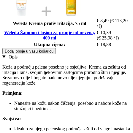
€ 8,49
(€ 113,20
Weleda Krema protiv iritacija, 75 ml
/ l)
Weleda Šampon i losion za pranje od nevena,
€ 10,39
400 ml
(€ 25,98 / l)
Ukupna cijena:
€ 18,88
Dodaj oboje u vašu košaricu
Opis
Koža u području pelena posebno je osjetljiva. Krema za zaštitu od
iritacija i rana, svojim ljekovitim sastojcima prirodno štiti i njeguje.
Sezamovo ulje i bogato bademovo ulje njeguju i podržavaju
regeneraciju kože.
Primjena:
Nanesite na kožu nakon čišćenja, posebno u nabore kože na
stražnjici i bedrima.
Svojstva:
idealno za njegu pelenskog područja - štiti od vlage i nastanka