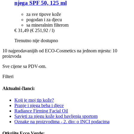
njega SPF 50, 125 ml
za sve tipove kože
pogodan i za djecu
sa mineralnim filterom
€ 31,49
(€ 251,92 / l)
Trenutno nije dostupno
10 najprodavanijih od ECO-Cosmetics na jednom mjestu: 10
proizvoda
Sve cijene sa PDV-om.
Filteri
Aktualni članci:
Koji je moj tip kože?
Pranje i njega beba i djece
Radiance Firming Facial Oil
Savjeti za njegu kože kod bavljenja sportom
Oznake na proizvodima - 2. dio: o INCI podacima
Otkrijte Ecco Verde: