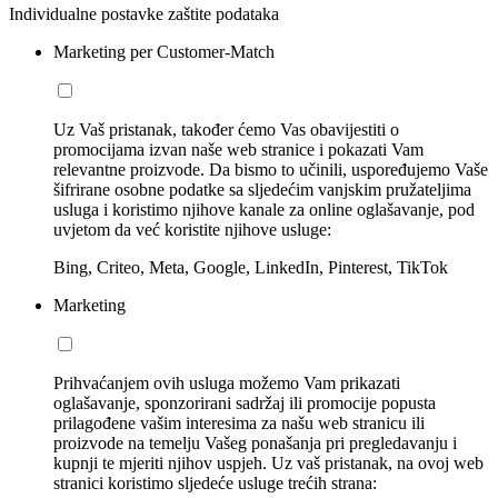
Individualne postavke zaštite podataka
Marketing per Customer-Match
Uz Vaš pristanak, također ćemo Vas obavijestiti o
promocijama izvan naše web stranice i pokazati Vam
relevantne proizvode. Da bismo to učinili, uspoređujemo Vaše
šifrirane osobne podatke sa sljedećim vanjskim pružateljima
usluga i koristimo njihove kanale za online oglašavanje, pod
uvjetom da već koristite njihove usluge:
Bing, Criteo, Meta, Google, LinkedIn, Pinterest, TikTok
Marketing
Prihvaćanjem ovih usluga možemo Vam prikazati
oglašavanje, sponzorirani sadržaj ili promocije popusta
prilagođene vašim interesima za našu web stranicu ili
proizvode na temelju Vašeg ponašanja pri pregledavanju i
kupnji te mjeriti njihov uspjeh. Uz vaš pristanak, na ovoj web
stranici koristimo sljedeće usluge trećih strana: