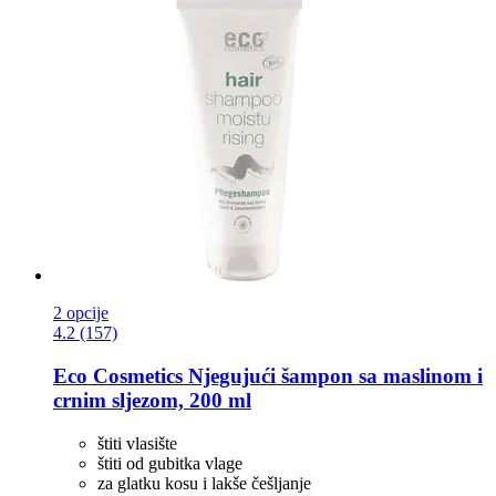
2 opcije
4.2 (157)
Eco Cosmetics
Njegujući šampon sa maslinom i
crnim sljezom, 200 ml
štiti vlasište
štiti od gubitka vlage
za glatku kosu i lakše češljanje