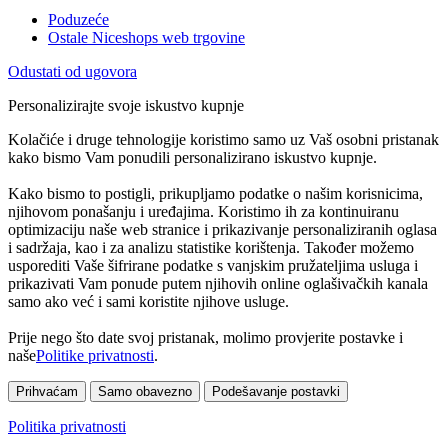
Poduzeće
Ostale Niceshops web trgovine
Odustati od ugovora
Personalizirajte svoje iskustvo kupnje
Kolačiće i druge tehnologije koristimo samo uz Vaš osobni pristanak
kako bismo Vam ponudili personalizirano iskustvo kupnje.
Kako bismo to postigli, prikupljamo podatke o našim korisnicima,
njihovom ponašanju i uređajima. Koristimo ih za kontinuiranu
optimizaciju naše web stranice i prikazivanje personaliziranih oglasa
i sadržaja, kao i za analizu statistike korištenja. Također možemo
usporediti Vaše šifrirane podatke s vanjskim pružateljima usluga i
prikazivati Vam ponude putem njihovih online oglašivačkih kanala
samo ako već i sami koristite njihove usluge.
Prije nego što date svoj pristanak, molimo provjerite postavke i
naše
Politike privatnosti
.
Prihvaćam
Samo obavezno
Podešavanje postavki
Politika privatnosti