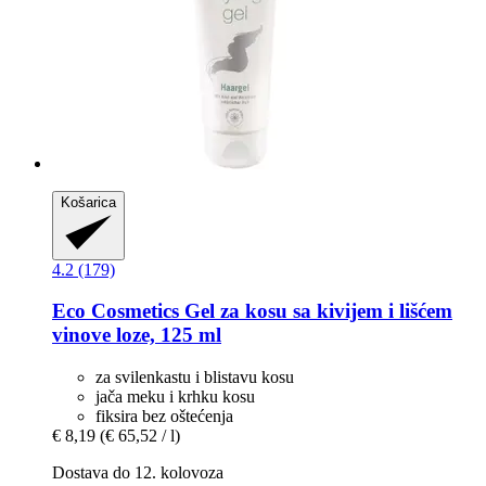
Košarica
4.2 (179)
Eco Cosmetics
Gel za kosu sa kivijem i lišćem
vinove loze, 125 ml
za svilenkastu i blistavu kosu
jača meku i krhku kosu
fiksira bez oštećenja
€ 8,19
(€ 65,52 / l)
Dostava do 12. kolovoza