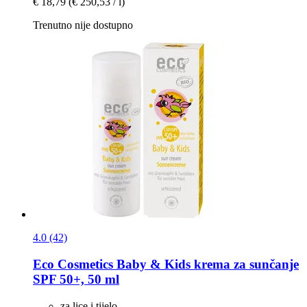
€ 18,79
(€ 250,53 / l)
Trenutno nije dostupno
4.0 (42)
Eco Cosmetics
Baby & Kids krema za sunčanje
SPF 50+, 50 ml
za lice i tijelo