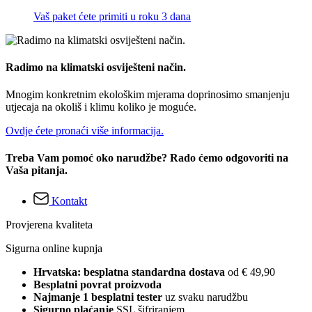
Vaš paket ćete primiti u roku 3 dana
Radimo na klimatski osviješteni način.
Mnogim konkretnim ekološkim mjerama doprinosimo smanjenju
utjecaja na okoliš i klimu koliko je moguće.
Ovdje ćete pronaći više informacija.
Treba Vam pomoć oko narudžbe? Rado ćemo odgovoriti na
Vaša pitanja.
Kontakt
Provjerena kvaliteta
Sigurna online kupnja
Hrvatska: besplatna standardna dostava
od € 49,90
Besplatni povrat proizvoda
Najmanje 1 besplatni tester
uz svaku narudžbu
Sigurno plaćanje
SSL šifriranjem