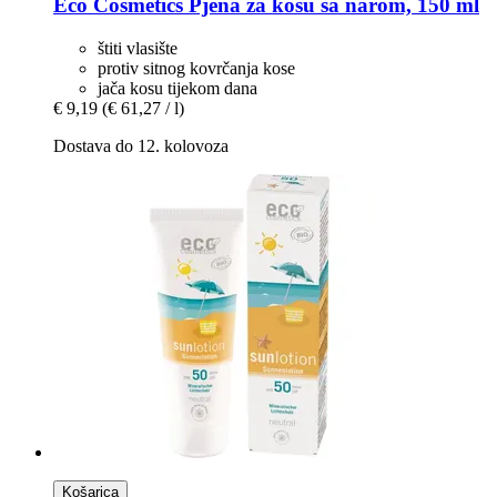
Eco Cosmetics
Pjena za kosu sa narom, 150 ml
štiti vlasište
protiv sitnog kovrčanja kose
jača kosu tijekom dana
€ 9,19
(€ 61,27 / l)
Dostava do 12. kolovoza
Košarica