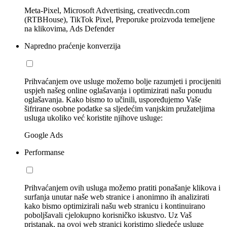
Meta-Pixel, Microsoft Advertising, creativecdn.com
(RTBHouse), TikTok Pixel, Preporuke proizvoda temeljene
na klikovima, Ads Defender
Napredno praćenje konverzija
Prihvaćanjem ove usluge možemo bolje razumjeti i procijeniti
uspjeh našeg online oglašavanja i optimizirati našu ponudu
oglašavanja. Kako bismo to učinili, uspoređujemo Vaše
šifrirane osobne podatke sa sljedećim vanjskim pružateljima
usluga ukoliko već koristite njihove usluge:
Google Ads
Performanse
Prihvaćanjem ovih usluga možemo pratiti ponašanje klikova i
surfanja unutar naše web stranice i anonimno ih analizirati
kako bismo optimizirali našu web stranicu i kontinuirano
poboljšavali cjelokupno korisničko iskustvo. Uz Vaš
pristanak, na ovoj web stranici koristimo sljedeće usluge