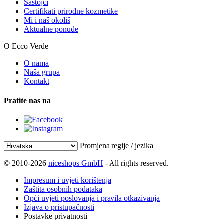
Sastojci
Certifikati prirodne kozmetike
Mi i naš okoliš
Aktualne ponude
O Ecco Verde
O nama
Naša grupa
Kontakt
Pratite nas na
Promjena regije / jezika
© 2010-2026
niceshops GmbH
- All rights reserved.
Impresum i uvjeti korištenja
Zaštita osobnih podataka
Opći uvjeti poslovanja i pravila otkazivanja
Izjava o pristupačnosti
Postavke privatnosti