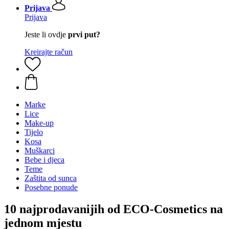
Prijava
Prijava
Jeste li ovdje
prvi put?
Kreirajte račun
Marke
Lice
Make-up
Tijelo
Kosa
Muškarci
Bebe i djeca
Teme
Zaštita od sunca
Posebne ponude
10 najprodavanijih od ECO-Cosmetics na
jednom mjestu