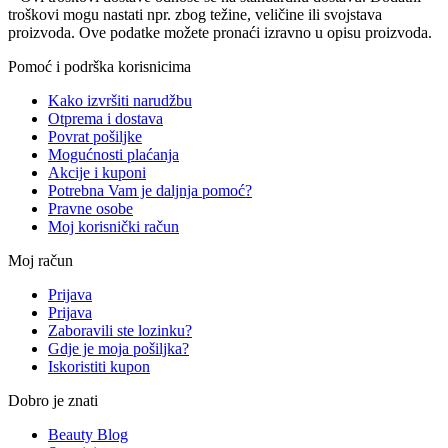
troškovi mogu nastati npr. zbog težine, veličine ili svojstava
proizvoda. Ove podatke možete pronaći izravno u opisu proizvoda.
Pomoć i podrška korisnicima
Kako izvršiti narudžbu
Otprema i dostava
Povrat pošiljke
Mogućnosti plaćanja
Akcije i kuponi
Potrebna Vam je daljnja pomoć?
Pravne osobe
Moj korisnički račun
Moj račun
Prijava
Prijava
Zaboravili ste lozinku?
Gdje je moja pošiljka?
Iskoristiti kupon
Dobro je znati
Beauty Blog