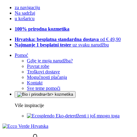
za navigaciju
Na sadržaj
u košaricu
100% prirodna kozmetika
Hrvatska: besplatna standardna dostava
od € 49,90
Najmanje 1 besplatni tester
uz svaku narudžbu
Pomoć
Gdje je moja narudžba?
Povrat robe
Troškovi dostave
Mogućnosti plaćanja
Kontakt
Sve teme pomoći
Više inspiracije
Eko-deterdženti i još mnogo toga