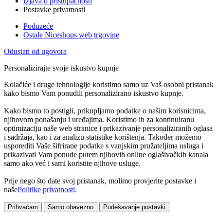
Izjava o pristupačnosti
Postavke privatnosti
Poduzeće
Ostale Niceshops web trgovine
Odustati od ugovora
Personalizirajte svoje iskustvo kupnje
Kolačiće i druge tehnologije koristimo samo uz Vaš osobni pristanak
kako bismo Vam ponudili personalizirano iskustvo kupnje.
Kako bismo to postigli, prikupljamo podatke o našim korisnicima,
njihovom ponašanju i uređajima. Koristimo ih za kontinuiranu
optimizaciju naše web stranice i prikazivanje personaliziranih oglasa
i sadržaja, kao i za analizu statistike korištenja. Također možemo
usporediti Vaše šifrirane podatke s vanjskim pružateljima usluga i
prikazivati Vam ponude putem njihovih online oglašivačkih kanala
samo ako već i sami koristite njihove usluge.
Prije nego što date svoj pristanak, molimo provjerite postavke i
naše
Politike privatnosti
.
Prihvaćam
Samo obavezno
Podešavanje postavki