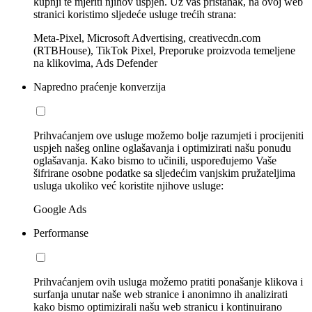
kupnji te mjeriti njihov uspjeh. Uz vaš pristanak, na ovoj web
stranici koristimo sljedeće usluge trećih strana:
Meta-Pixel, Microsoft Advertising, creativecdn.com
(RTBHouse), TikTok Pixel, Preporuke proizvoda temeljene
na klikovima, Ads Defender
Napredno praćenje konverzija
Prihvaćanjem ove usluge možemo bolje razumjeti i procijeniti
uspjeh našeg online oglašavanja i optimizirati našu ponudu
oglašavanja. Kako bismo to učinili, uspoređujemo Vaše
šifrirane osobne podatke sa sljedećim vanjskim pružateljima
usluga ukoliko već koristite njihove usluge:
Google Ads
Performanse
Prihvaćanjem ovih usluga možemo pratiti ponašanje klikova i
surfanja unutar naše web stranice i anonimno ih analizirati
kako bismo optimizirali našu web stranicu i kontinuirano