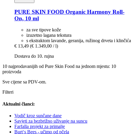
PURE SKIN FOOD
Organic Harmony Roll-​
On, 10 ml
za sve tipove kože
izuzetno lagana tekstura
s ekstraktom lavande, geranija, ružinog drveta i klinčića
€ 13,49
(€ 1.349,00 / l)
Dostava do 10. rujna
10 najprodavanijih od Pure Skin Food na jednom mjestu: 10
proizvoda
Sve cijene sa PDV-om.
Filteri
Aktualni članci:
Vodič kroz sunčane dane
Savjeti za bezbrižno uživanje na suncu
Farfalla projekt za primalje
Burt‘s Bees - učimo od pčela