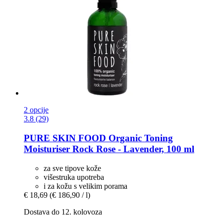
2 opcije
3.8 (29)
PURE SKIN FOOD
Organic Toning
Moisturiser Rock Rose -​ Lavender, 100 ml
za sve tipove kože
višestruka upotreba
i za kožu s velikim porama
€ 18,69
(€ 186,90 / l)
Dostava do 12. kolovoza