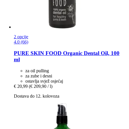
2 opcije
4.0 (66)
PURE SKIN FOOD
Organic Dental Oil, 100
ml
za oil pulling
za zube i desni
ostavlja svjež osjećaj
€ 20,99
(€ 209,90 / l)
Dostava do 12. kolovoza