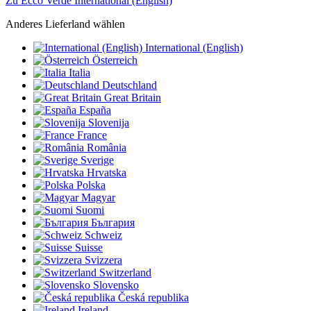
Zu Ecco Verde International (English)
Anderes Lieferland wählen
International (English)
Österreich
Italia
Deutschland
Great Britain
España
Slovenija
France
România
Sverige
Hrvatska
Polska
Magyar
Suomi
България
Schweiz
Suisse
Svizzera
Switzerland
Slovensko
Česká republika
Ireland