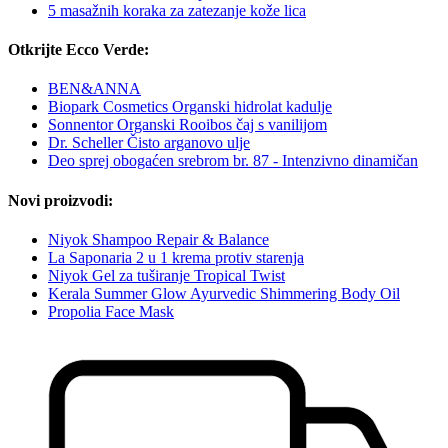
5 masažnih koraka za zatezanje kože lica
Otkrijte Ecco Verde:
BEN&ANNA
Biopark Cosmetics Organski hidrolat kadulje
Sonnentor Organski Rooibos čaj s vanilijom
Dr. Scheller Čisto arganovo ulje
Deo sprej obogaćen srebrom br. 87 - Intenzivno dinamičan
Novi proizvodi:
Niyok Shampoo Repair & Balance
La Saponaria 2 u 1 krema protiv starenja
Niyok Gel za tuširanje Tropical Twist
Kerala Summer Glow Ayurvedic Shimmering Body Oil
Propolia Face Mask