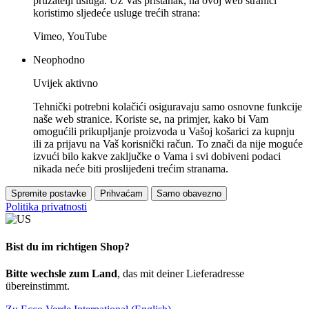
pružatelji usluga. Uz Vaš pristanak, na ovoj web stranici
koristimo sljedeće usluge trećih strana:
Vimeo, YouTube
Neophodno
Uvijek aktivno
Tehnički potrebni kolačići osiguravaju samo osnovne funkcije
naše web stranice. Koriste se, na primjer, kako bi Vam
omogućili prikupljanje proizvoda u Vašoj košarici za kupnju
ili za prijavu na Vaš korisnički račun. To znači da nije moguće
izvući bilo kakve zaključke o Vama i svi dobiveni podaci
nikada neće biti proslijeđeni trećim stranama.
Spremite postavke
Prihvaćam
Samo obavezno
Politika privatnosti
Bist du im richtigen Shop?
Bitte wechsle zum Land
, das mit deiner Lieferadresse
übereinstimmt.