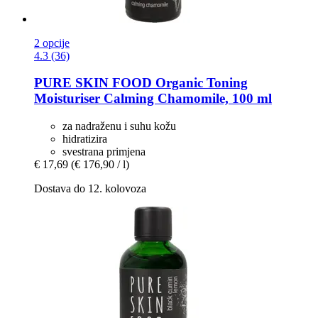
2 opcije
4.3 (36)
PURE SKIN FOOD
Organic Toning
Moisturiser Calming Chamomile, 100 ml
za nadraženu i suhu kožu
hidratizira
svestrana primjena
€ 17,69
(€ 176,90 / l)
Dostava do 12. kolovoza