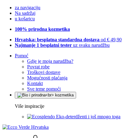
za navigaciju
Na sadržaj
u košaricu
100% prirodna kozmetika
Hrvatska: besplatna standardna dostava
od € 49,90
Najmanje 1 besplatni tester
uz svaku narudžbu
Pomoć
Gdje je moja narudžba?
Povrat robe
Troškovi dostave
Mogućnosti plaćanja
Kontakt
Sve teme pomoći
Više inspiracije
Eko-deterdženti i još mnogo toga