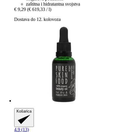
zaštitna i hidratantna svojstva
€ 9,29
(€ 619,33 / l)
Dostava do 12. kolovoza
Košarica
4.9 (13)