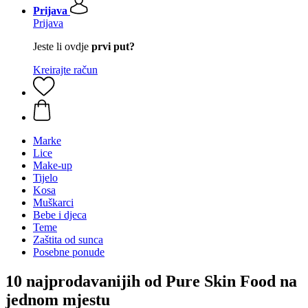
Prijava
Prijava
Jeste li ovdje
prvi put?
Kreirajte račun
Marke
Lice
Make-up
Tijelo
Kosa
Muškarci
Bebe i djeca
Teme
Zaštita od sunca
Posebne ponude
10 najprodavanijih od Pure Skin Food na
jednom mjestu