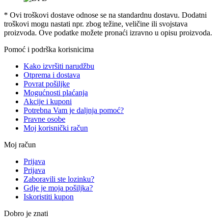
* Ovi troškovi dostave odnose se na standardnu ​​dostavu. Dodatni
troškovi mogu nastati npr. zbog težine, veličine ili svojstava
proizvoda. Ove podatke možete pronaći izravno u opisu proizvoda.
Pomoć i podrška korisnicima
Kako izvršiti narudžbu
Otprema i dostava
Povrat pošiljke
Mogućnosti plaćanja
Akcije i kuponi
Potrebna Vam je daljnja pomoć?
Pravne osobe
Moj korisnički račun
Moj račun
Prijava
Prijava
Zaboravili ste lozinku?
Gdje je moja pošiljka?
Iskoristiti kupon
Dobro je znati