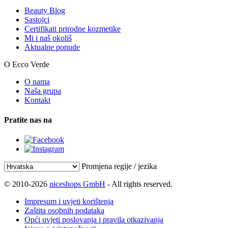
Beauty Blog
Sastojci
Certifikati prirodne kozmetike
Mi i naš okoliš
Aktualne ponude
O Ecco Verde
O nama
Naša grupa
Kontakt
Pratite nas na
Promjena regije / jezika
© 2010-2026
niceshops GmbH
- All rights reserved.
Impresum i uvjeti korištenja
Zaštita osobnih podataka
Opći uvjeti poslovanja i pravila otkazivanja