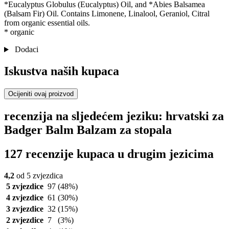
*Eucalyptus Globulus (Eucalyptus) Oil, and *Abies Balsamea
(Balsam Fir) Oil. Contains Limonene, Linalool, Geraniol, Citral
from organic essential oils.
* organic
Dodaci
Iskustva naših kupaca
Ocijeniti ovaj proizvod
recenzija na sljedećem jeziku: hrvatski za
Badger Balm Balzam za stopala
127 recenzije kupaca u drugim jezicima
4,2
od 5 zvjezdica
5 zvjezdice
97
(48%)
4 zvjezdice
61
(30%)
3 zvjezdice
32
(15%)
2 zvjezdice
7
(3%)