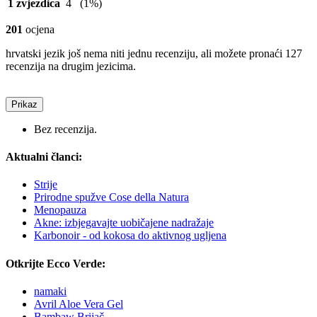
1 zvjezdica
4
(1%)
201
ocjena
hrvatski jezik još nema niti jednu recenziju, ali možete pronaći 127
recenzija na drugim jezicima.
Prikaz
Bez recenzija.
Aktualni članci:
Strije
Prirodne spužve Cose della Natura
Menopauza
Akne: izbjegavajte uobičajene nadražaje
Karbonoir - od kokosa do aktivnog ugljena
Otkrijte Ecco Verde:
namaki
Avril Aloe Vera Gel
Bambaw Brijač