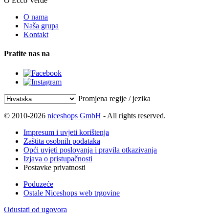
O Ecco Verde
O nama
Naša grupa
Kontakt
Pratite nas na
Promjena regije / jezika
© 2010-2026
niceshops GmbH
- All rights reserved.
Impresum i uvjeti korištenja
Zaštita osobnih podataka
Opći uvjeti poslovanja i pravila otkazivanja
Izjava o pristupačnosti
Postavke privatnosti
Poduzeće
Ostale Niceshops web trgovine
Odustati od ugovora