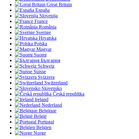
Great Britain
España
Slovenija
France
România
Sverige
Hrvatska
Polska
Magyar
Suomi
България
Schweiz
Suisse
Svizzera
Switzerland
Slovensko
Česká republika
Ireland
Nederland
Belgique
België
Portugal
Belgien
Norge