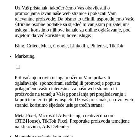
Uz Vaš pristanak, također ćemo Vas obavijestiti o
promocijama izvan naše web stranice i pokazati Vam
relevantne proizvode. Da bismo to učinili, uspoređujemo Vaše
šifrirane osobne podatke sa sljedećim vanjskim pružateljima
usluga i koristimo njihove kanale za online oglašavanje, pod
uvjetom da već koristite njihove usluge:
Bing, Criteo, Meta, Google, LinkedIn, Pinterest, TikTok
Marketing
Prihvaćanjem ovih usluga možemo Vam prikazati
oglašavanje, sponzorirani sadržaj ili promocije popusta
prilagođene vašim interesima za našu web stranicu ili
proizvode na temelju Vašeg ponašanja pri pregledavanju i
kupnji te mjeriti njihov uspjeh. Uz vaš pristanak, na ovoj web
stranici koristimo sljedeće usluge trećih strana:
Meta-Pixel, Microsoft Advertising, creativecdn.com
(RTBHouse), TikTok Pixel, Preporuke proizvoda temeljene
na klikovima, Ads Defender
Napredno praćenje konverzija