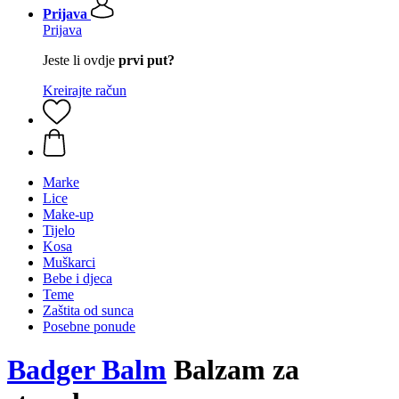
Prijava
Prijava
Jeste li ovdje
prvi put?
Kreirajte račun
Marke
Lice
Make-up
Tijelo
Kosa
Muškarci
Bebe i djeca
Teme
Zaštita od sunca
Posebne ponude
Badger Balm
Balzam za