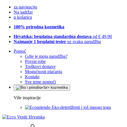
za navigaciju
Na sadržaj
u košaricu
100% prirodna kozmetika
Hrvatska: besplatna standardna dostava
od € 49,90
Najmanje 1 besplatni tester
uz svaku narudžbu
Pomoć
Gdje je moja narudžba?
Povrat robe
Troškovi dostave
Mogućnosti plaćanja
Kontakt
Sve teme pomoći
Više inspiracije
Eko-deterdženti i još mnogo toga