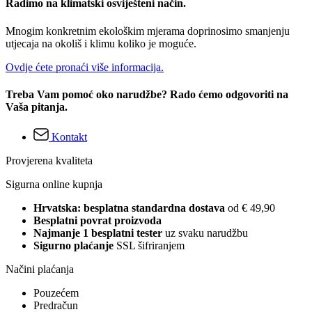
Radimo na klimatski osviješteni način.
Mnogim konkretnim ekološkim mjerama doprinosimo smanjenju
utjecaja na okoliš i klimu koliko je moguće.
Ovdje ćete pronaći više informacija.
Treba Vam pomoć oko narudžbe? Rado ćemo odgovoriti na
Vaša pitanja.
Kontakt
Provjerena kvaliteta
Sigurna online kupnja
Hrvatska: besplatna standardna dostava
od € 49,90
Besplatni povrat proizvoda
Najmanje 1 besplatni tester
uz svaku narudžbu
Sigurno plaćanje
SSL šifriranjem
Načini plaćanja
Pouzećem
Predračun