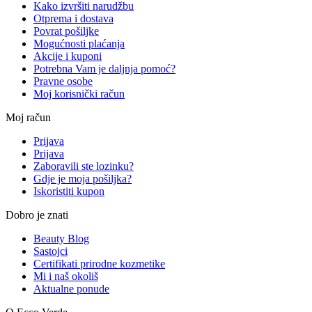
Kako izvršiti narudžbu
Otprema i dostava
Povrat pošiljke
Mogućnosti plaćanja
Akcije i kuponi
Potrebna Vam je daljnja pomoć?
Pravne osobe
Moj korisnički račun
Moj račun
Prijava
Prijava
Zaboravili ste lozinku?
Gdje je moja pošiljka?
Iskoristiti kupon
Dobro je znati
Beauty Blog
Sastojci
Certifikati prirodne kozmetike
Mi i naš okoliš
Aktualne ponude