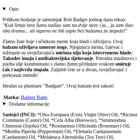
Opis
Prilikom hodanje je samotnjak Bob Badger jednog dana rekao:
"Kod šetnje kroz šumu naišao sam na dvije steze i ja... ja sam išao
oba dvama... ali sigurno ne bih uspio bez balzama za stopala!"
Zlatno žute boje i učinkom mente koja hladi i oživljava. Ovaj
balzam oživljava umorne noge.
Njegujuća menta, čajevac i
ružmarin su osvježavajuća
mirisna ulja koja istovremeno hlade.
Također imaju i antibakterijsko djelovanje
. Prirodna maslinovo i
jojoba ulje kombinirano s zlatno žutim pčelinjim voskom
smiruje
čak i najtvrđa stopala
. Zaljubit ćete se u divan, osvježavajuć i
prekrasan mirisih!
Idealan za planinare "Badgare". Ovaj balzam jest zakon!
Marka:
Badger Balm
Dodatne informacije
Sastojci (INCI):
*Olea Europaea (Extra Virgin Olive) Oil, *Ricinus
Communis (Castor) Oil, *Cera Alba (Beeswax), *Simmondsia
Chinensis (Jojoba) Oil, *Rosmarinus Officinalis (Rosemary) Oil,
*Mentha Piperita (Peppermint) Oil, *Elettaria Cardamomum
(Cardamom) Oil, *Melaleuca Alternifolia (Tea Tree) Oil,