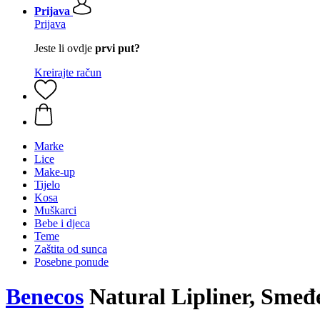
Prijava
Prijava
Jeste li ovdje
prvi put?
Kreirajte račun
Marke
Lice
Make-up
Tijelo
Kosa
Muškarci
Bebe i djeca
Teme
Zaštita od sunca
Posebne ponude
Benecos
Natural Lipliner, Smeđe