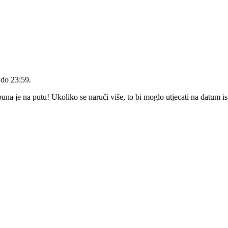
 do 23:59
.
a je na putu! Ukoliko se naruči više, to bi moglo utjecati na datum i