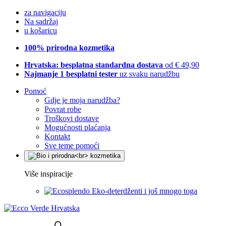
za navigaciju
Na sadržaj
u košaricu
100% prirodna kozmetika
Hrvatska: besplatna standardna dostava
od € 49,90
Najmanje 1 besplatni tester
uz svaku narudžbu
Pomoć
Gdje je moja narudžba?
Povrat robe
Troškovi dostave
Mogućnosti plaćanja
Kontakt
Sve teme pomoći
Više inspiracije
Eko-deterdženti i još mnogo toga