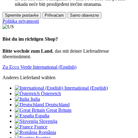
nikada neće biti proslijeđeni trećim stranama.
Spremite postavke
Prihvaćam
Samo obavezno
Politika privatnosti
Bist du im richtigen Shop?
Bitte wechsle zum Land
, das mit deiner Lieferadresse
übereinstimmt.
Zu Ecco Verde International (English)
Anderes Lieferland wählen
International (English)
Österreich
Italia
Deutschland
Great Britain
España
Slovenija
France
România
Sverige