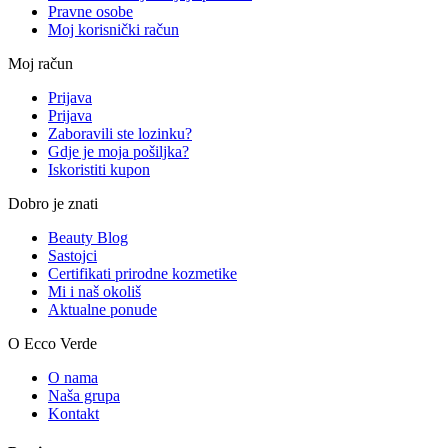
Pravne osobe
Moj korisnički račun
Moj račun
Prijava
Prijava
Zaboravili ste lozinku?
Gdje je moja pošiljka?
Iskoristiti kupon
Dobro je znati
Beauty Blog
Sastojci
Certifikati prirodne kozmetike
Mi i naš okoliš
Aktualne ponude
O Ecco Verde
O nama
Naša grupa
Kontakt