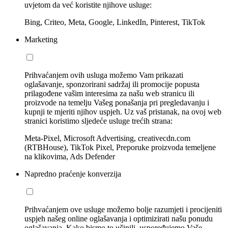
uvjetom da već koristite njihove usluge:
Bing, Criteo, Meta, Google, LinkedIn, Pinterest, TikTok
Marketing
Prihvaćanjem ovih usluga možemo Vam prikazati
oglašavanje, sponzorirani sadržaj ili promocije popusta
prilagođene vašim interesima za našu web stranicu ili
proizvode na temelju Vašeg ponašanja pri pregledavanju i
kupnji te mjeriti njihov uspjeh. Uz vaš pristanak, na ovoj web
stranici koristimo sljedeće usluge trećih strana:
Meta-Pixel, Microsoft Advertising, creativecdn.com
(RTBHouse), TikTok Pixel, Preporuke proizvoda temeljene
na klikovima, Ads Defender
Napredno praćenje konverzija
Prihvaćanjem ove usluge možemo bolje razumjeti i procijeniti
uspjeh našeg online oglašavanja i optimizirati našu ponudu
oglašavanja. Kako bismo to učinili, uspoređujemo Vaše