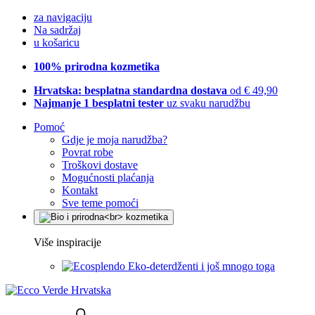
za navigaciju
Na sadržaj
u košaricu
100% prirodna kozmetika
Hrvatska: besplatna standardna dostava
od € 49,90
Najmanje 1 besplatni tester
uz svaku narudžbu
Pomoć
Gdje je moja narudžba?
Povrat robe
Troškovi dostave
Mogućnosti plaćanja
Kontakt
Sve teme pomoći
Više inspiracije
Eko-deterdženti i još mnogo toga