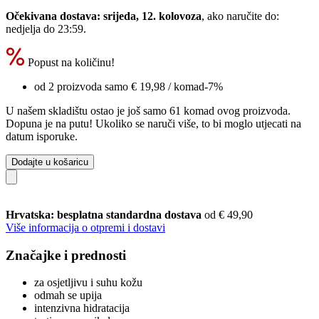
Očekivana dostava: srijeda, 12. kolovoza
, ako naručite do:
nedjelja do 23:59
.
Popust na količinu!
od 2 proizvoda samo
€ 19,98
/ komad
-7%
U našem skladištu ostao je još samo 61 komad ovog proizvoda.
Dopuna je na putu! Ukoliko se naruči više, to bi moglo utjecati na
datum isporuke.
Dodajte u košaricu
Hrvatska: besplatna standardna dostava
od € 49,90
Više informacija o otpremi i dostavi
Značajke i prednosti
za osjetljivu i suhu kožu
odmah se upija
intenzivna hidratacija