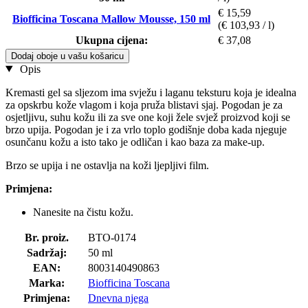
€ 15,59
Biofficina Toscana Mallow Mousse, 150 ml
(€ 103,93 / l)
Ukupna cijena:
€ 37,08
Dodaj oboje u vašu košaricu
Opis
Kremasti gel sa sljezom ima svježu i laganu teksturu koja je idealna
za opskrbu kože vlagom i koja pruža blistavi sjaj. Pogodan je za
osjetljivu, suhu kožu ili za sve one koji žele svjež proizvod koji se
brzo upija. Pogodan je i za vrlo toplo godišnje doba kada njeguje
osunčanu kožu a isto tako je odličan i kao baza za make-up.
Brzo se upija i ne ostavlja na koži ljepljivi film.
Primjena:
Nanesite na čistu kožu.
Br. proiz.
BTO-0174
Sadržaj:
50 ml
EAN:
8003140490863
Marka:
Biofficina Toscana
Primjena:
Dnevna njega