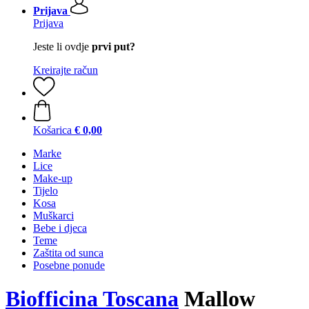
Prijava
Prijava
Jeste li ovdje
prvi put?
Kreirajte račun
Košarica
€ 0,00
Marke
Lice
Make-up
Tijelo
Kosa
Muškarci
Bebe i djeca
Teme
Zaštita od sunca
Posebne ponude
Biofficina Toscana
Mallow