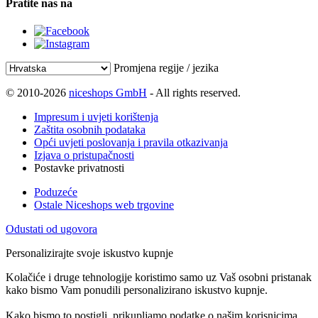
Pratite nas na
Promjena regije / jezika
© 2010-2026
niceshops GmbH
- All rights reserved.
Impresum i uvjeti korištenja
Zaštita osobnih podataka
Opći uvjeti poslovanja i pravila otkazivanja
Izjava o pristupačnosti
Postavke privatnosti
Poduzeće
Ostale Niceshops web trgovine
Odustati od ugovora
Personalizirajte svoje iskustvo kupnje
Kolačiće i druge tehnologije koristimo samo uz Vaš osobni pristanak
kako bismo Vam ponudili personalizirano iskustvo kupnje.
Kako bismo to postigli, prikupljamo podatke o našim korisnicima,