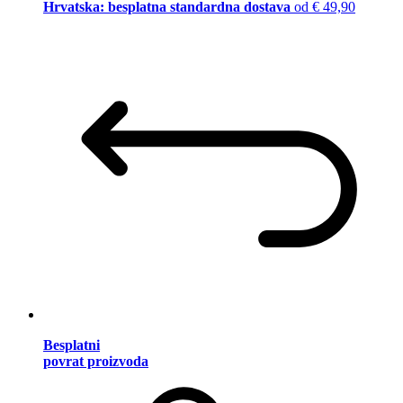
Hrvatska: besplatna standardna dostava
od € 49,90
Besplatni
povrat proizvoda