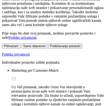
njihovom ponašanju i uređajima. Koristimo ih za kontinuiranu
optimizaciju naše web stranice i prikazivanje personaliziranih oglasa
i sadržaja, kao i za analizu statistike korištenja. Također možemo
usporediti Vaše šifrirane podatke s vanjskim pružateljima usluga i
prikazivati Vam ponude putem njihovih online oglašivačkih kanala
samo ako već i sami koristite njihove usluge.
Prije nego što date svoj pristanak, molimo provjerite postavke i
naše
Politike privatnosti
.
Prihvaćam
Samo obavezno
Podešavanje postavki
Politika privatnosti
Individualne postavke zaštite podataka
Marketing per Customer-Match
Uz Vaš pristanak, također ćemo Vas obavijestiti o
promocijama izvan naše web stranice i pokazati Vam
relevantne proizvode. Da bismo to učinili, uspoređujemo Vaše
šifrirane osobne podatke sa sljedećim vanjskim pružateljima
usluga i koristimo njihove kanale za online oglašavanje, pod