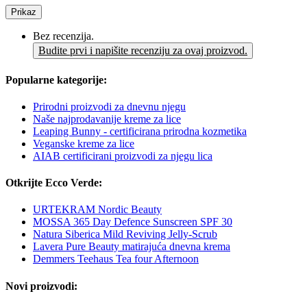
Prikaz
Bez recenzija.
Budite prvi i napišite recenziju za ovaj proizvod.
Popularne kategorije:
Prirodni proizvodi za dnevnu njegu
Naše najprodavanije kreme za lice
Leaping Bunny - certificirana prirodna kozmetika
Veganske kreme za lice
AIAB certificirani proizvodi za njegu lica
Otkrijte Ecco Verde:
URTEKRAM Nordic Beauty
MOSSA 365 Day Defence Sunscreen SPF 30
Natura Siberica Mild Reviving Jelly-Scrub
Lavera Pure Beauty matirajuća dnevna krema
Demmers Teehaus Tea four Afternoon
Novi proizvodi: