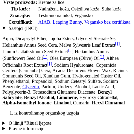
Vrste proizvoda:
Kreme za lice
Tip kože:
Nadražena koža, Osjetljiva koža, Suha koža
Značajke:
Testirano na nikal, Vegansko
Certtifikati:
AIAB
,
Leaping Bunny
,
Vegansko bez certifikata
Sastojci (INCI)
Aqua, Dicaprylyl Ether, Jojoba Esters, Glyceryl Stearate Se,
[1]
Helianthus Annus Seed Cera, Malva Sylvestris Leaf Extract
,
[1]
Linum Usitatissimum Seed Extract
, Helianthus Annus
[1]
[1]
(Sunflower) Seed Oil
, Olea Europaea (Olive) Oil
, Althea
[1]
Officinalis Root Extract
, Sodium Hyaluronate, Copernicia
Cerifera (Carnauba) Cera, Acacia Decurrens Flower Wax, Ricinus
Communis Seed Oil, Xanthan Gum, Hydrogenated Castor Oil,
Phenylethanol, Propandiol, Sodium Cetearyl Sulfate, Sodium
Benzoate,
Glycerin
, Parfum, Undecyl Alcohol, Lactic Acid,
Polyglycerin-3, Tetrasodium Glutamate Diacetate,
Benzyl
Salicylate
,
Benzyl Alcohol
,
Limonene
, Hydroxy Citronellal,
Alpha-Isomethyl Ionone
,
Linalool
, Cumarin,
Hexyl Cinnamal
iz kontroliranog organskog uzgoja
O lliniji "Ritual ljepote"
Pravne informacije