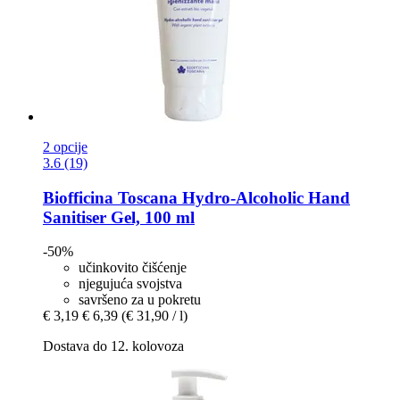
2 opcije
3.6 (19)
Biofficina Toscana
Hydro-​Alcoholic Hand
Sanitiser Gel, 100 ml
-50%
učinkovito čišćenje
njegujuća svojstva
savršeno za u pokretu
€ 3,19
€ 6,39
(€ 31,90 / l)
Dostava do 12. kolovoza