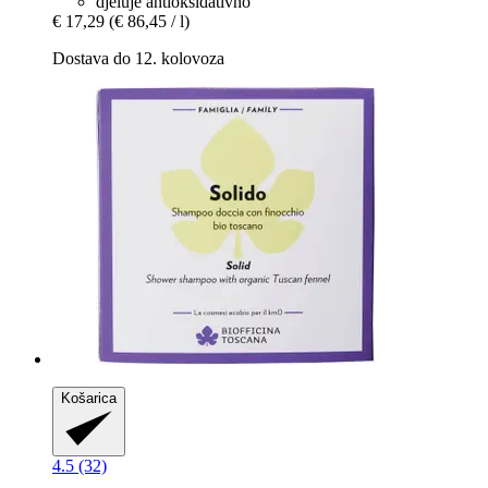
djeluje antioksidativno
€ 17,29
(€ 86,45 / l)
Dostava do 12. kolovoza
Košarica
4.5 (32)