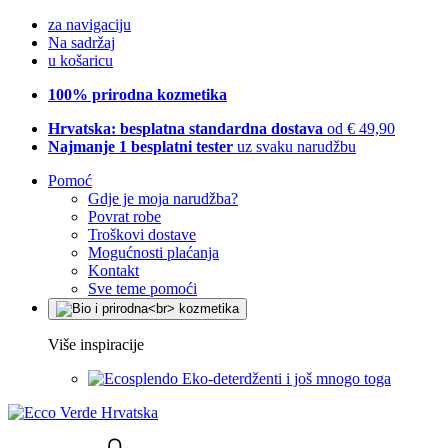
za navigaciju
Na sadržaj
u košaricu
100% prirodna kozmetika
Hrvatska: besplatna standardna dostava
od € 49,90
Najmanje 1 besplatni tester
uz svaku narudžbu
Pomoć
Gdje je moja narudžba?
Povrat robe
Troškovi dostave
Mogućnosti plaćanja
Kontakt
Sve teme pomoći
Više inspiracije
Eko-deterdženti i još mnogo toga