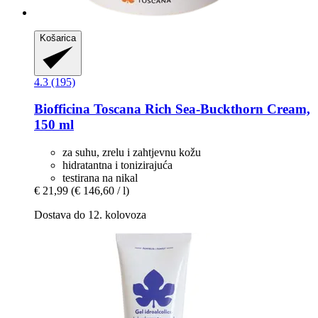
Košarica
4.3 (195)
Biofficina Toscana
Rich Sea-​Buckthorn Cream,
150 ml
za suhu, zrelu i zahtjevnu kožu
hidratantna i tonizirajuća
testirana na nikal
€ 21,99
(€ 146,60 / l)
Dostava do 12. kolovoza