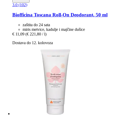
3.0 (102)
Biofficina Toscana
Roll-​On Deodorant, 50 ml
zaštita do 24 sata
miris metvice, kadulje i majčine dušice
€ 11,09
(€ 221,80 / l)
Dostava do 12. kolovoza