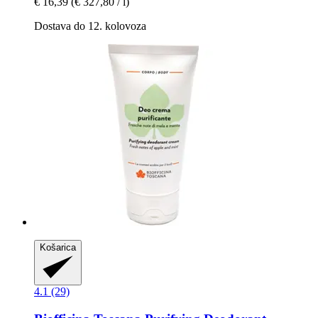
€ 16,39
(€ 327,80 / l)
Dostava do 12. kolovoza
Košarica
4.1 (29)