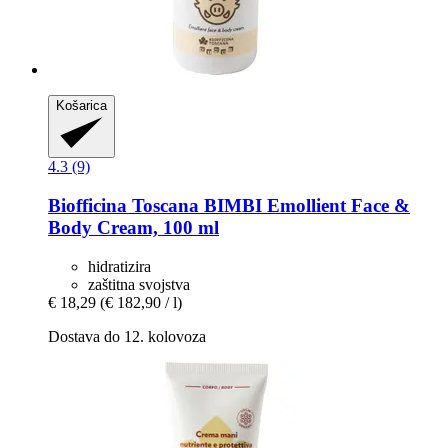
Košarica
4.3 (9)
Biofficina Toscana
BIMBI Emollient Face &
Body Cream, 100 ml
hidratizira
zaštitna svojstva
€ 18,29
(€ 182,90 / l)
Dostava do 12. kolovoza