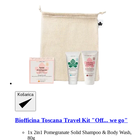
Košarica
Biofficina Toscana
Travel Kit "Off... we go"
1x 2in1 Pomegranate Solid Shampoo & Body Wash,
80g