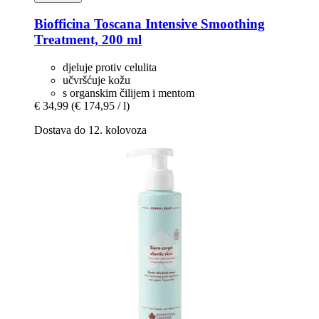
Biofficina Toscana
Intensive Smoothing
Treatment, 200 ml
djeluje protiv celulita
učvršćuje kožu
s organskim čilijem i mentom
€ 34,99
(€ 174,95 / l)
Dostava do 12. kolovoza