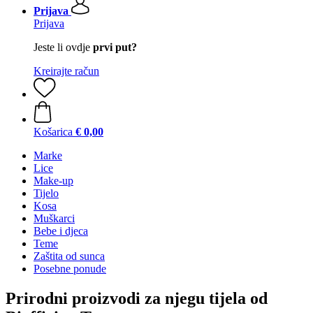
Prijava
Prijava
Jeste li ovdje
prvi put?
Kreirajte račun
Košarica
€ 0,00
Marke
Lice
Make-up
Tijelo
Kosa
Muškarci
Bebe i djeca
Teme
Zaštita od sunca
Posebne ponude
Prirodni proizvodi za njegu tijela od