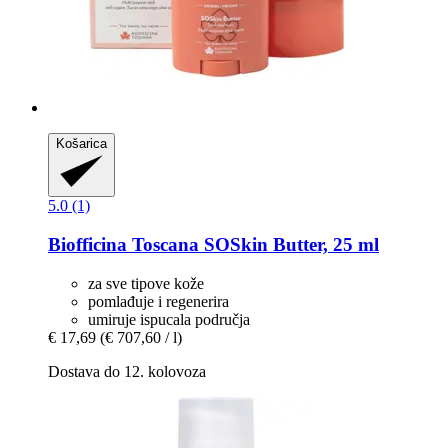
Košarica
5.0 (1)
Biofficina Toscana
SOSkin Butter, 25 ml
za sve tipove kože
pomlađuje i regenerira
umiruje ispucala područja
€ 17,69
(€ 707,60 / l)
Dostava do 12. kolovoza