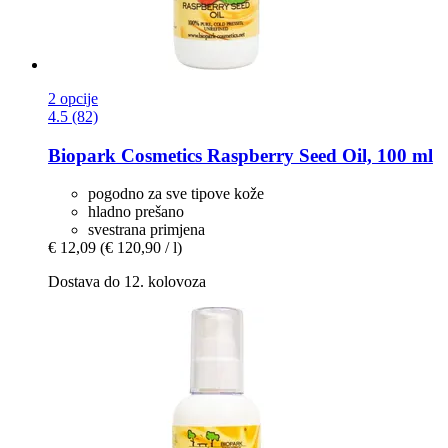
2 opcije
4.5 (82)
Biopark Cosmetics
Raspberry Seed Oil, 100 ml
pogodno za sve tipove kože
hladno prešano
svestrana primjena
€ 12,09
(€ 120,90 / l)
Dostava do 12. kolovoza