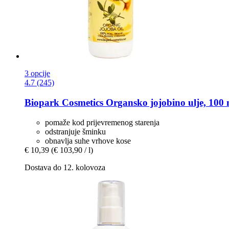
3 opcije
4.7 (245)
Biopark Cosmetics
Organsko jojobino ulje, 100 
pomaže kod prijevremenog starenja
odstranjuje šminku
obnavlja suhe vrhove kose
€ 10,39
(€ 103,90 / l)
Dostava do 12. kolovoza