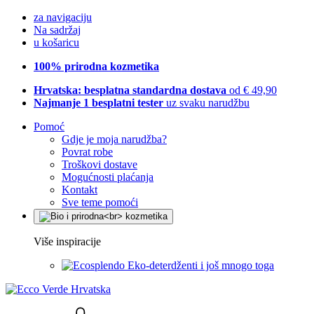
za navigaciju
Na sadržaj
u košaricu
100% prirodna kozmetika
Hrvatska: besplatna standardna dostava
od € 49,90
Najmanje 1 besplatni tester
uz svaku narudžbu
Pomoć
Gdje je moja narudžba?
Povrat robe
Troškovi dostave
Mogućnosti plaćanja
Kontakt
Sve teme pomoći
Više inspiracije
Eko-deterdženti i još mnogo toga