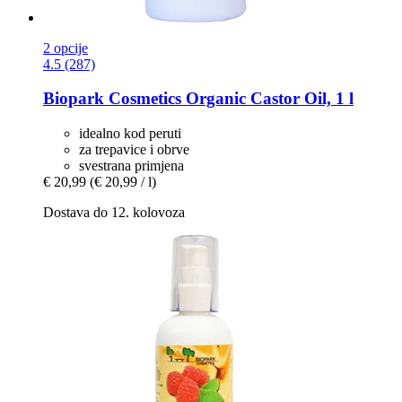
2 opcije
4.5 (287)
Biopark Cosmetics
Organic Castor Oil, 1 l
idealno kod peruti
za trepavice i obrve
svestrana primjena
€ 20,99
(€ 20,99 / l)
Dostava do 12. kolovoza