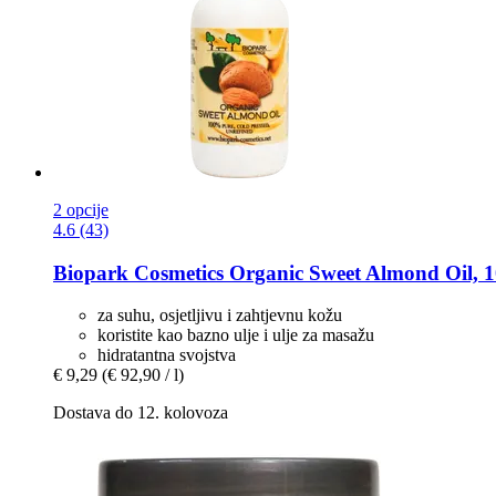
2 opcije
4.6 (43)
Biopark Cosmetics
Organic Sweet Almond Oil, 1
za suhu, osjetljivu i zahtjevnu kožu
koristite kao bazno ulje i ulje za masažu
hidratantna svojstva
€ 9,29
(€ 92,90 / l)
Dostava do 12. kolovoza