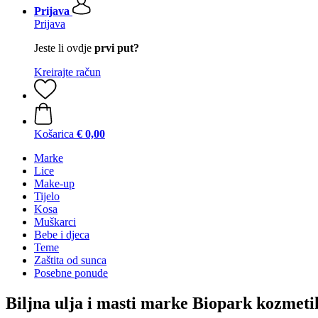
Prijava
Prijava
Jeste li ovdje
prvi put?
Kreirajte račun
Košarica
€ 0,00
Marke
Lice
Make-up
Tijelo
Kosa
Muškarci
Bebe i djeca
Teme
Zaštita od sunca
Posebne ponude
Biljna ulja i masti marke Biopark kozmeti