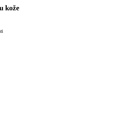
gu kože
ti