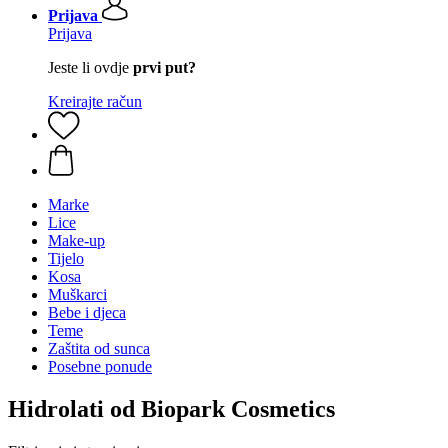
Prijava
Prijava
Jeste li ovdje
prvi put?
Kreirajte račun
Marke
Lice
Make-up
Tijelo
Kosa
Muškarci
Bebe i djeca
Teme
Zaštita od sunca
Posebne ponude
Hidrolati od Biopark Cosmetics