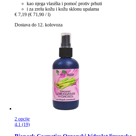
kao njega vlasišta i pomoć protiv prhuti
i za zrelu kožu i kožu sklonu upalama
€ 7,19
(€ 71,90 / l)
Dostava do 12. kolovoza
2 opcije
4.1 (19)