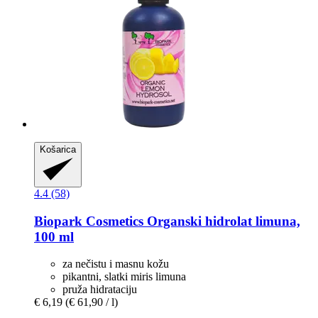
Košarica
4.4 (58)
Biopark Cosmetics
Organski hidrolat limuna,
100 ml
za nečistu i masnu kožu
pikantni, slatki miris limuna
pruža hidrataciju
€ 6,19
(€ 61,90 / l)