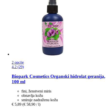
2 opcije
4.2 (29)
Biopark Cosmetics
Organski hidrolat geranija,
100 ml
fini, ženstveni miris
obnavlja kožu
smiruje nadraženu kožu
€ 5,89
(€ 58,90 / l)