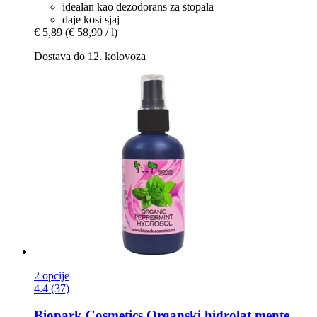
idealan kao dezodorans za stopala
daje kosi sjaj
€ 5,89
(€ 58,90 / l)
Dostava do 12. kolovoza
2 opcije
4.4 (37)
Biopark Cosmetics
Organski hidrolat mente,