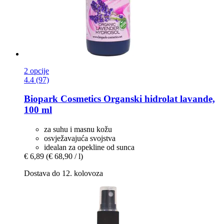
2 opcije
4.4 (97)
Biopark Cosmetics
Organski hidrolat lavande,
100 ml
za suhu i masnu kožu
osvježavajuća svojstva
idealan za opekline od sunca
€ 6,89
(€ 68,90 / l)
Dostava do 12. kolovoza