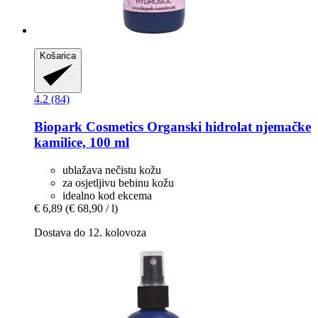
Košarica
4.2 (84)
Biopark Cosmetics
Organski hidrolat njemačke
kamilice, 100 ml
ublažava nečistu kožu
za osjetljivu bebinu kožu
idealno kod ekcema
€ 6,89
(€ 68,90 / l)
Dostava do 12. kolovoza