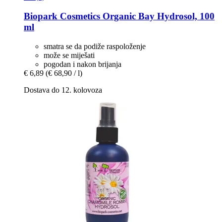
Biopark Cosmetics
Organic Bay Hydrosol, 100
ml
smatra se da podiže raspoloženje
može se miješati
pogodan i nakon brijanja
€ 6,89
(€ 68,90 / l)
Dostava do 12. kolovoza