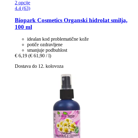
2 opcije
4.4 (63)
Biopark Cosmetics
Organski hidrolat smilja,
100 ml
idealan kod problematične kože
potiče ozdravljene
smanjuje podbuhlost
€ 6,19
(€ 61,90 / l)
Dostava do 12. kolovoza