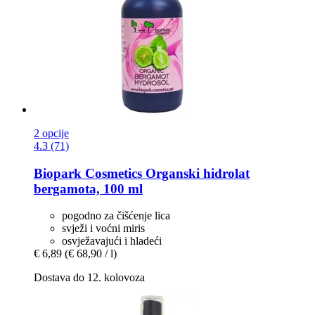
2 opcije
4.3 (71)
Biopark Cosmetics
Organski hidrolat
bergamota, 100 ml
pogodno za čišćenje lica
svježi i voćni miris
osvježavajući i hladeći
€ 6,89
(€ 68,90 / l)
Dostava do 12. kolovoza