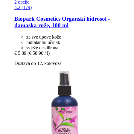
2 opcije
4.2 (179)
Biopark Cosmetics
Organski hidrosol -​
damaska ruže, 100 ml
za sve tipove kože
hidratantni učinak
svježe destilirana
€ 5,89
(€ 58,90 / l)
Dostava do 12. kolovoza