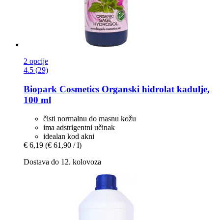
2 opcije
4.5 (29)
Biopark Cosmetics
Organski hidrolat kadulje,
100 ml
čisti normalnu do masnu kožu
ima adstrigentni učinak
idealan kod akni
€ 6,19
(€ 61,90 / l)
Dostava do 12. kolovoza