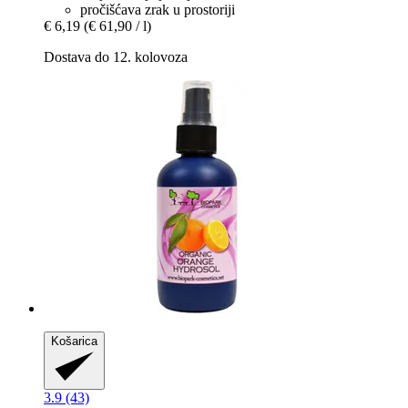
pročišćava zrak u prostoriji
€ 6,19
(€ 61,90 / l)
Dostava do 12. kolovoza
Košarica
3.9 (43)