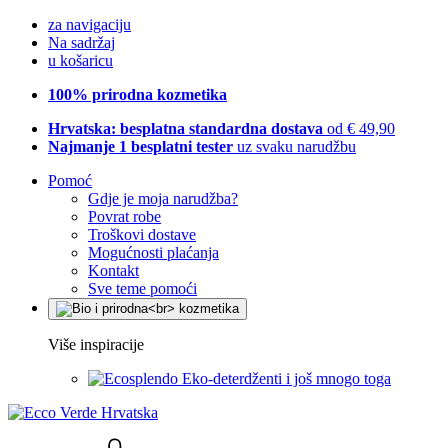
za navigaciju
Na sadržaj
u košaricu
100% prirodna kozmetika
Hrvatska: besplatna standardna dostava
od € 49,90
Najmanje 1 besplatni tester
uz svaku narudžbu
Pomoć
Gdje je moja narudžba?
Povrat robe
Troškovi dostave
Mogućnosti plaćanja
Kontakt
Sve teme pomoći
Više inspiracije
Eko-deterdženti i još mnogo toga