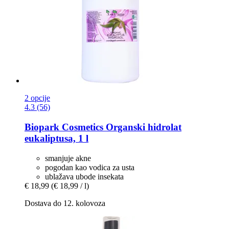
2 opcije
4.3 (56)
Biopark Cosmetics
Organski hidrolat
eukaliptusa, 1 l
smanjuje akne
pogodan kao vodica za usta
ublažava ubode insekata
€ 18,99
(€ 18,99 / l)
Dostava do 12. kolovoza