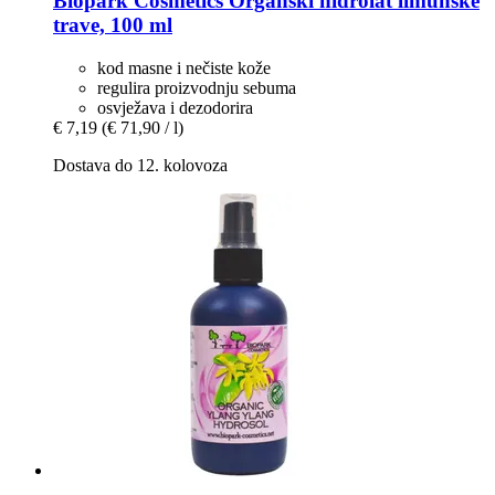
Biopark Cosmetics
Organski hidrolat limunske
trave, 100 ml
kod masne i nečiste kože
regulira proizvodnju sebuma
osvježava i dezodorira
€ 7,19
(€ 71,90 / l)
Dostava do 12. kolovoza