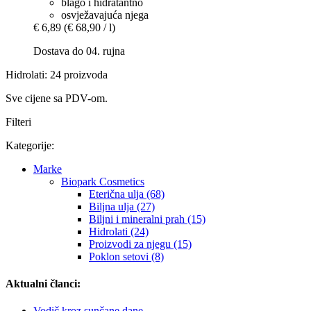
blago i hidratantno
osvježavajuća njega
€ 6,89
(€ 68,90 / l)
Dostava do 04. rujna
Hidrolati: 24 proizvoda
Sve cijene sa PDV-om.
Filteri
Kategorije:
Marke
Biopark Cosmetics
Eterična ulja (68)
Biljna ulja (27)
Biljni i mineralni prah (15)
Hidrolati (24)
Proizvodi za njegu (15)
Poklon setovi (8)
Aktualni članci:
Vodič kroz sunčane dane