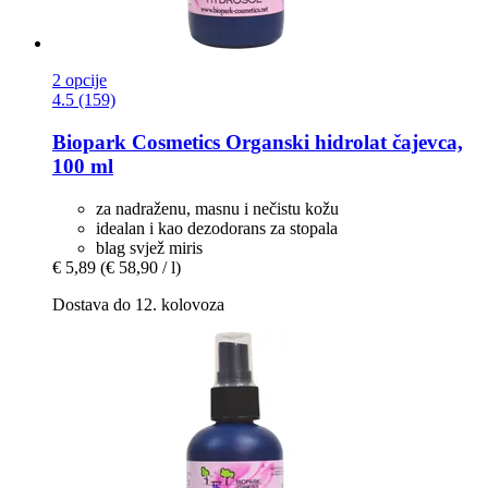
2 opcije
4.5 (159)
Biopark Cosmetics
Organski hidrolat čajevca,
100 ml
za nadraženu, masnu i nečistu kožu
idealan i kao dezodorans za stopala
blag svjež miris
€ 5,89
(€ 58,90 / l)
Dostava do 12. kolovoza