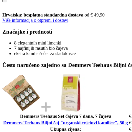
Hrvatska: besplatna standardna dostava
od € 49,90
Više informacija o otpremi i dostavi
Značajke i prednosti
8 elegantnih mini limenki
7 najfinijih rasutih bio čajeva
ekstra kandis šećer za sladokusce
Često naručeno zajedno sa Demmers Teehaus Biljni čaj
Demmers Teehaus Set čajeva 7 dana, 7 čajeva
€
Demmers Teehaus Biljni čaj "organski cvjetovi kamilice", 50 g
€
Ukupna cijena:
€