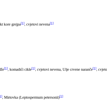
[1]
[1]
akt kore grejpa
, cvjetovi nevena
[1]
[1]
[1]
dže
, komadići cikle
, cvjetovi nevena, Ulje crvene naranče
, cvjet
1]
[1]
, Mirtovka (Leptospermum petersonii)