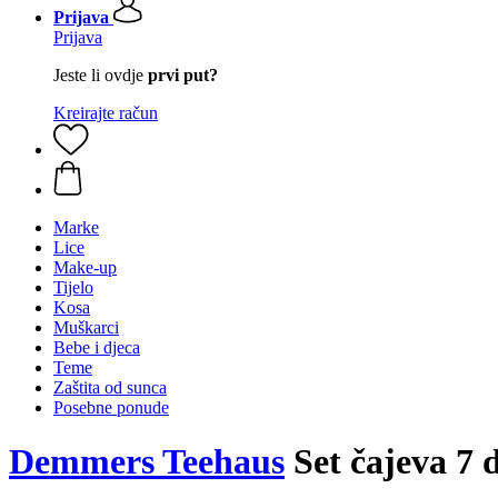
Prijava
Prijava
Jeste li ovdje
prvi put?
Kreirajte račun
Marke
Lice
Make-up
Tijelo
Kosa
Muškarci
Bebe i djeca
Teme
Zaštita od sunca
Posebne ponude
Demmers Teehaus
Set čajeva 7 