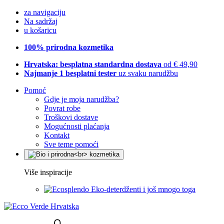
za navigaciju
Na sadržaj
u košaricu
100% prirodna kozmetika
Hrvatska: besplatna standardna dostava
od € 49,90
Najmanje 1 besplatni tester
uz svaku narudžbu
Pomoć
Gdje je moja narudžba?
Povrat robe
Troškovi dostave
Mogućnosti plaćanja
Kontakt
Sve teme pomoći
Više inspiracije
Eko-deterdženti i još mnogo toga