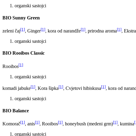
organski sastojci
BIO Sunny Green
[1]
[1]
[1]
[1]
zeleni čaj
, Ginger
, kora od narandže
, prirodna aroma
, Ekstr
organski sastojci
BIO Rooibos Classic
[1]
Rooibos
organski sastojci
[1]
[1]
[1]
komadi jabuke
, Kora šipka
, Cvjetovi hibiskusa
, kora od naran
organski sastojci
BIO Balance
[1]
[1]
[1]
[1]
[
Komorač
, anis
, Rooibos
, honeybush (medeni grm)
, kumina
organski sastojci