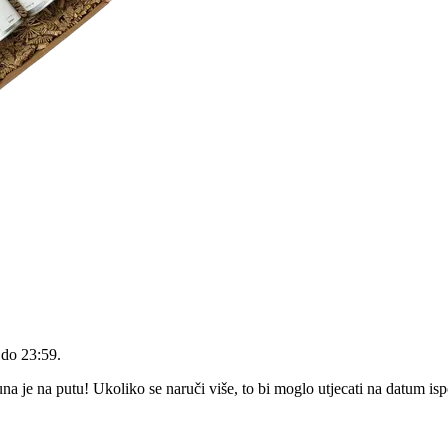
 do 23:59
.
 je na putu! Ukoliko se naruči više, to bi moglo utjecati na datum is