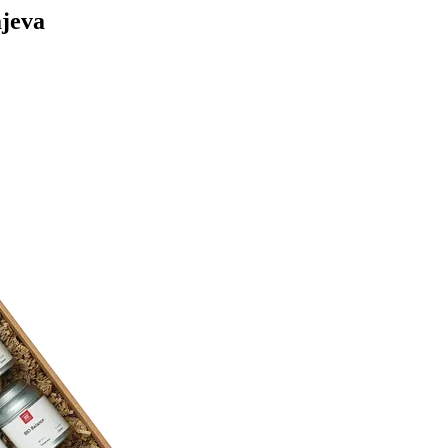
ajeva