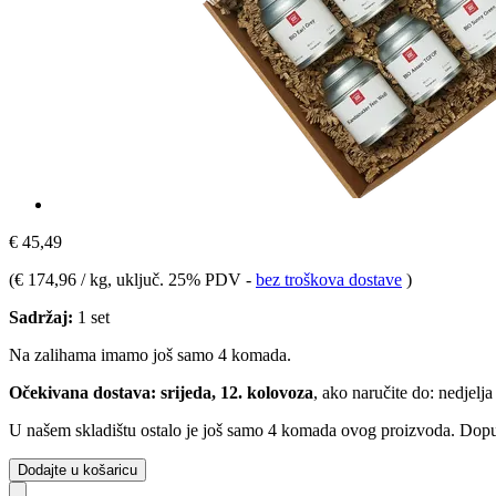
€ 45,49
(
€ 174,96 / kg
, uključ. 25% PDV
-
bez troškova dostave
)
Sadržaj:
1 set
Na zalihama imamo još samo 4 komada.
Očekivana dostava: srijeda, 12. kolovoza
, ako naručite do:
nedjelja
U našem skladištu ostalo je još samo 4 komada ovog proizvoda. Dopuna
Dodajte u košaricu