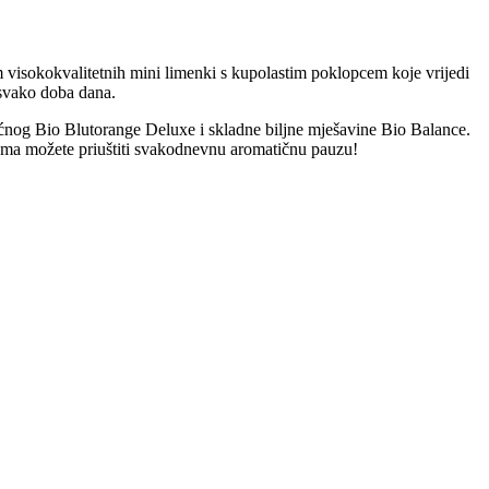
am visokokvalitetnih mini limenki s kupolastim poklopcem koje vrijedi
a svako doba dana.
nog Bio Blutorange Deluxe i skladne biljne mješavine Bio Balance.
bama možete priuštiti svakodnevnu aromatičnu pauzu!