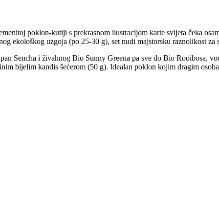
lemenitoj poklon-kutiji s prekrasnom ilustracijom karte svijeta čeka os
liranog ekološkog uzgoja (po 25-30 g), set nudi majstorsku raznolikost z
apan Sencha i živahnog Bio Sunny Greena pa sve do Bio Rooibosa, voć
 finim bijelim kandis šećerom (50 g). Idealan poklon kojim dragim oso