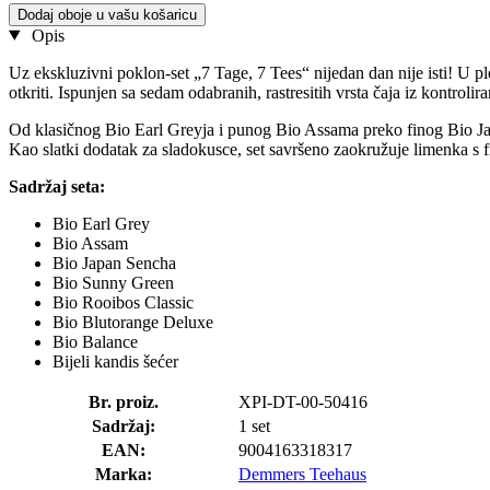
Dodaj oboje u vašu košaricu
Opis
Uz ekskluzivni poklon-set „7 Tage, 7 Tees“ nijedan dan nije isti! U p
otkriti. Ispunjen sa sedam odabranih, rastresitih vrsta čaja iz kontro
Od klasičnog Bio Earl Greyja i punog Bio Assama preko finog Bio J
Kao slatki dodatak za sladokusce, set savršeno zaokružuje limenka s
Sadržaj seta:
Bio Earl Grey
Bio Assam
Bio Japan Sencha
Bio Sunny Green
Bio Rooibos Classic
Bio Blutorange Deluxe
Bio Balance
Bijeli kandis šećer
Br. proiz.
XPI-DT-00-50416
Sadržaj:
1 set
EAN:
9004163318317
Marka:
Demmers Teehaus