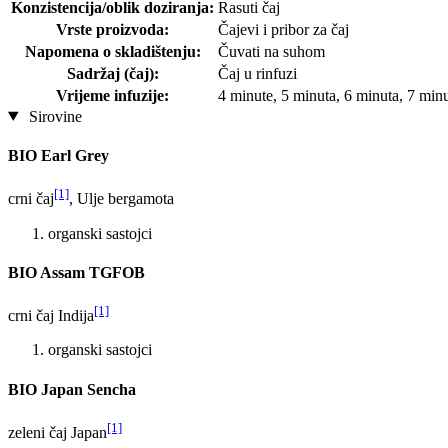
Konzistencija/oblik doziranja:
Rasuti čaj
Vrste proizvoda:
Čajevi i pribor za čaj
Napomena o skladištenju:
Čuvati na suhom
Sadržaj (čaj):
Čaj u rinfuzi
Vrijeme infuzije:
4 minute, 5 minuta, 6 minuta, 7 min
Sirovine
BIO Earl Grey
[1]
crni čaj
, Ulje bergamota
organski sastojci
BIO Assam TGFOB
[1]
crni čaj Indija
organski sastojci
BIO Japan Sencha
[1]
zeleni čaj Japan