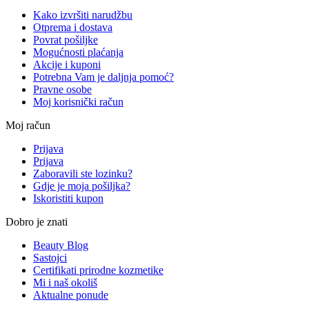
Kako izvršiti narudžbu
Otprema i dostava
Povrat pošiljke
Mogućnosti plaćanja
Akcije i kuponi
Potrebna Vam je daljnja pomoć?
Pravne osobe
Moj korisnički račun
Moj račun
Prijava
Prijava
Zaboravili ste lozinku?
Gdje je moja pošiljka?
Iskoristiti kupon
Dobro je znati
Beauty Blog
Sastojci
Certifikati prirodne kozmetike
Mi i naš okoliš
Aktualne ponude