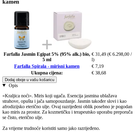
kamen
Farfalla Jasmin Egipat 5% (95% alk.) bio,
€ 31,49
(€ 6.298,00 /
5 ml
l)
Farfalla Spirala - mirisni kamen
€ 7,19
Ukupna cijena:
€ 38,68
Dodaj oboje u vašu košaricu
Opis
»Kraljica noći«. Miris koji ugača. Esencija jasmina ublažava
strahove, opušta i jača samopouzdanje. Jasmin također slovi i kao
afrodizijsko eterično ulje. Ovaj razrijeđeni oblik posebno je pogodan
kao miris za prostor. Za kozmetičku i terapeutsko uporabu preporuča
se čisto, eterično ulje.
Za vrijeme trudnoće koristiti samo jako razrijeđeno.