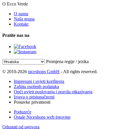
O Ecco Verde
O nama
Naša grupa
Kontakt
Pratite nas na
Promjena regije / jezika
© 2010-2026
niceshops GmbH
- All rights reserved.
Impresum i uvjeti korištenja
Zaštita osobnih podataka
Opći uvjeti poslovanja i pravila otkazivanja
Izjava o pristupačnosti
Postavke privatnosti
Poduzeće
Ostale Niceshops web trgovine
Odustati od ugovora