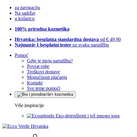
za navigaciju
Na sadržaj
u košaricu
100% prirodna kozmetika
Hrvatska: besplatna standardna dostava
od € 49,90
Najmanje 1 besplatni tester
uz svaku narudžbu
Pomoć
Gdje je moja narudžba?
Povrat robe
Troškovi dostave
Mogućnosti plaćanja
Kontakt
Sve teme pomoći
Više inspiracije
Eko-deterdženti i još mnogo toga