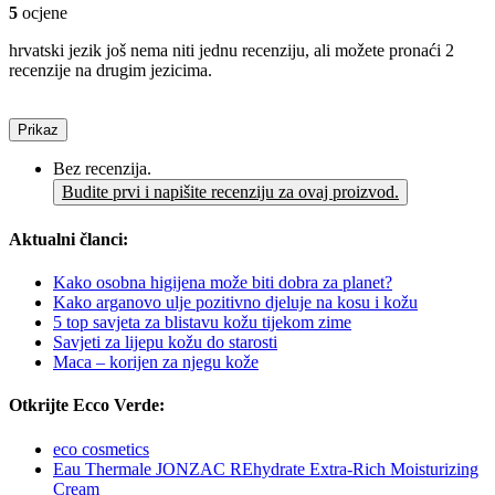
5
ocjene
hrvatski jezik još nema niti jednu recenziju, ali možete pronaći 2
recenzije na drugim jezicima.
Prikaz
Bez recenzija.
Budite prvi i napišite recenziju za ovaj proizvod.
Aktualni članci:
Kako osobna higijena može biti dobra za planet?
Kako arganovo ulje pozitivno djeluje na kosu i kožu
5 top savjeta za blistavu kožu tijekom zime
Savjeti za lijepu kožu do starosti
Maca – korijen za njegu kože
Otkrijte Ecco Verde:
eco cosmetics
Eau Thermale JONZAC REhydrate Extra-Rich Moisturizing
Cream