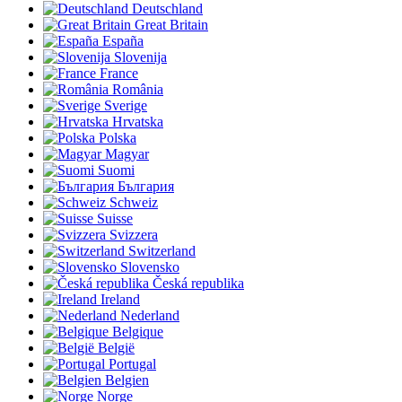
Deutschland
Great Britain
España
Slovenija
France
România
Sverige
Hrvatska
Polska
Magyar
Suomi
България
Schweiz
Suisse
Svizzera
Switzerland
Slovensko
Česká republika
Ireland
Nederland
Belgique
België
Portugal
Belgien
Norge