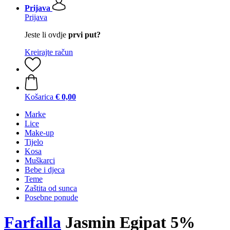
Prijava
Prijava
Jeste li ovdje
prvi put?
Kreirajte račun
Košarica
€ 0,00
Marke
Lice
Make-up
Tijelo
Kosa
Muškarci
Bebe i djeca
Teme
Zaštita od sunca
Posebne ponude
Farfalla
Jasmin Egipat 5%