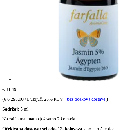
€ 31,49
(
€ 6.298,00 / l
, uključ. 25% PDV
-
bez troškova dostave
)
Sadržaj:
5 ml
Na zalihama imamo još samo 2 komada.
Očekivana dostava: srijeda, 12. kolovoza
, ako naručite do: