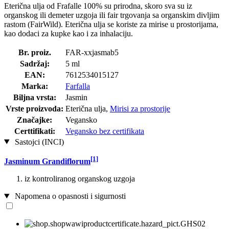
Eterična ulja od Frafalle 100% su prirodna, skoro sva su iz
organskog ili demeter uzgoja ili fair trgovanja sa organskim divljim
rastom (FairWild). Eterična ulja se koriste za mirise u prostorijama,
kao dodaci za kupke kao i za inhalaciju.
Br. proiz.
FAR-xxjasmab5
Sadržaj:
5 ml
EAN:
7612534015127
Marka:
Farfalla
Biljna vrsta:
Jasmin
Vrste proizvoda:
Eterična ulja,
Mirisi za prostorije
Značajke:
Vegansko
Certtifikati:
Vegansko bez certifikata
Sastojci (INCI)
[1]
Jasminum Grandiflorum
iz kontroliranog organskog uzgoja
Napomena o opasnosti i sigurnosti