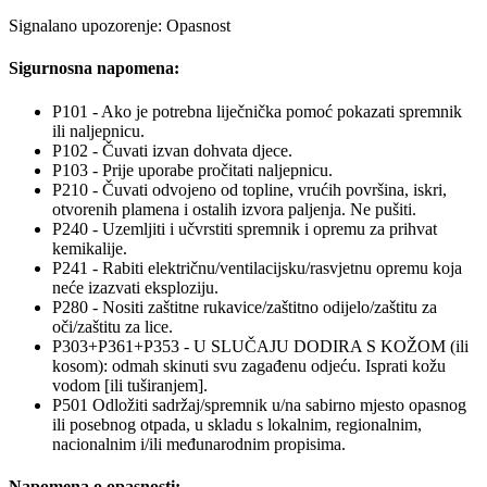
Signalano upozorenje: Opasnost
Sigurnosna napomena:
P101 - Ako je potrebna liječnička pomoć pokazati spremnik
ili naljepnicu.
P102 - Čuvati izvan dohvata djece.
P103 - Prije uporabe pročitati naljepnicu.
P210 - Čuvati odvojeno od topline, vrućih površina, iskri,
otvorenih plamena i ostalih izvora paljenja. Ne pušiti.
P240 - Uzemljiti i učvrstiti spremnik i opremu za prihvat
kemikalije.
P241 - Rabiti električnu/ventilacijsku/rasvjetnu opremu koja
neće izazvati eksploziju.
P280 - Nositi zaštitne rukavice/zaštitno odijelo/zaštitu za
oči/zaštitu za lice.
P303+P361+P353 - U SLUČAJU DODIRA S KOŽOM (ili
kosom): odmah skinuti svu zagađenu odjeću. Isprati kožu
vodom [ili tuširanjem].
P501 Odložiti sadržaj/spremnik u/na sabirno mjesto opasnog
ili posebnog otpada, u skladu s lokalnim, regionalnim,
nacionalnim i/ili međunarodnim propisima.
Napomena o opasnosti: