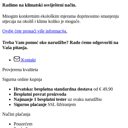
Radimo na klimatski osviješteni način.
Mnogim konkretnim ekološkim mjerama doprinosimo smanjenju
utjecaja na okoliš i klimu koliko je moguće.
Ovdje ćete pronaći više informacija.
Treba Vam pomoć oko narudžbe? Rado ćemo odgovoriti na
Vaša pitanja.
Kontakt
Provjerena kvaliteta
Sigurna online kupnja
Hrvatska: besplatna standardna dostava
od € 49,90
Besplatni povrat proizvoda
Najmanje 1 besplatni tester
uz svaku narudžbu
Sigurno plaćanje
SSL šifriranjem
Načini plaćanja
Pouzećem