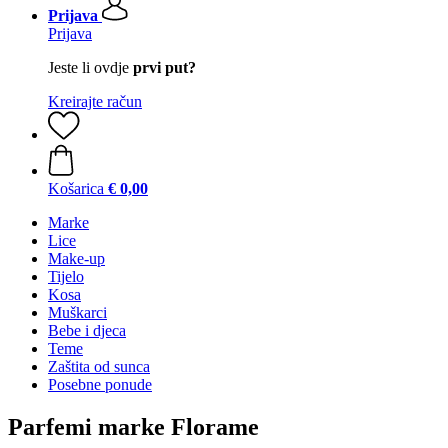
Prijava
Prijava
Jeste li ovdje
prvi put?
Kreirajte račun
Košarica
€ 0,00
Marke
Lice
Make-up
Tijelo
Kosa
Muškarci
Bebe i djeca
Teme
Zaštita od sunca
Posebne ponude
Parfemi marke Florame