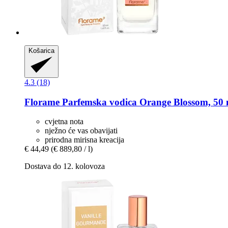
Košarica
4.3 (18)
Florame
Parfemska vodica Orange Blossom, 50 
cvjetna nota
nježno će vas obavijati
prirodna mirisna kreacija
€ 44,49
(€ 889,80 / l)
Dostava do 12. kolovoza