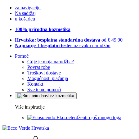
za navigaciju
Na sadržaj
u košaricu
100% prirodna kozmetika
Hrvatska: besplatna standardna dostava
od € 49,90
Najmanje 1 besplatni tester
uz svaku narudžbu
Pomoć
Gdje je moja narudžba?
Povrat robe
Troškovi dostave
Mogućnosti plaćanja
Kontakt
Sve teme pomoći
Više inspiracije
Eko-deterdženti i još mnogo toga