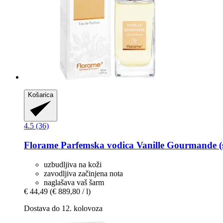
Košarica
4.5 (36)
Florame
Parfemska vodica Vanille Gourmande (se
uzbudljiva na koži
zavodljiva začinjena nota
naglašava vaš šarm
€ 44,49
(€ 889,80 / l)
Dostava do 12. kolovoza