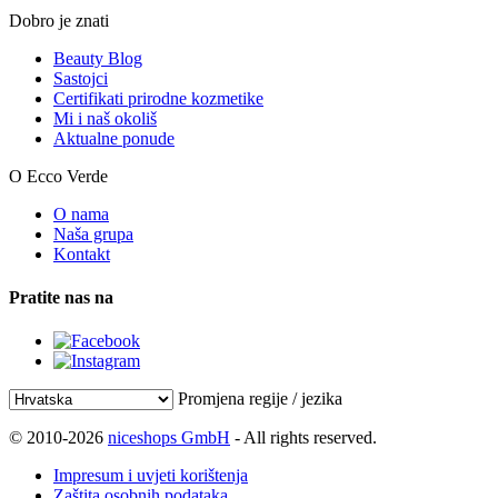
Dobro je znati
Beauty Blog
Sastojci
Certifikati prirodne kozmetike
Mi i naš okoliš
Aktualne ponude
O Ecco Verde
O nama
Naša grupa
Kontakt
Pratite nas na
Promjena regije / jezika
© 2010-2026
niceshops GmbH
- All rights reserved.
Impresum i uvjeti korištenja
Zaštita osobnih podataka