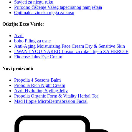
Savjeti za njegu ruku
Prirodno čišćenje Vašeg tapeciranog namještaja
Optimalna zimska njega za kosu
Otkrijte Ecco Verde:
Avril
boho Piling za usne
Anti-Aging Moisturizing Face Cream Dry & Sensitive Skin
I WANT YOU NAKED Losion za ruke i tijelo ZA HEROJE
Fitocose Jalus Eye Cream
Novi proizvodi:
Propolia 4 Seasons Balm
Propolia Rich Night Cream
Avril Hydrating Styling Jelly
Propolia Organic Form & Vitality Herbal Tea
Mad Hippie MicroDermabrasion Facial