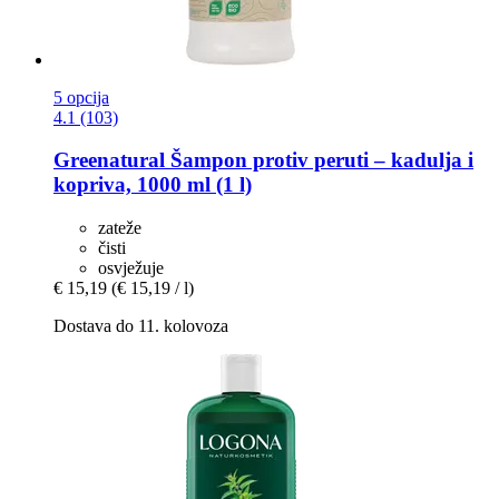
5 opcija
4.1 (103)
Greenatural
Šampon protiv peruti – kadulja i
kopriva, 1000 ml (1 l)
zateže
čisti
osvježuje
€ 15,19
(€ 15,19 / l)
Dostava do 11. kolovoza