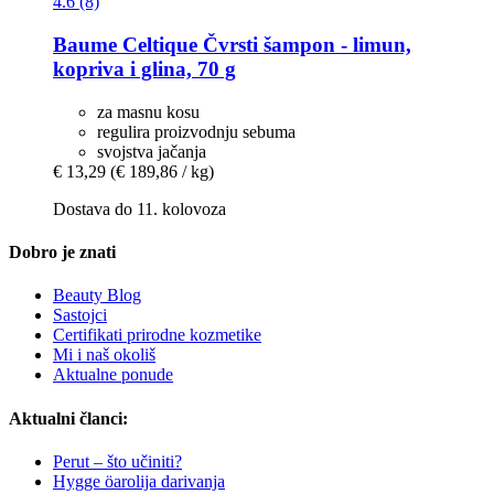
4.6 (8)
Baume Celtique
Čvrsti šampon -​ limun,
kopriva i glina, 70 g
za masnu kosu
regulira proizvodnju sebuma
svojstva jačanja
€ 13,29
(€ 189,86 / kg)
Dostava do 11. kolovoza
Dobro je znati
Beauty Blog
Sastojci
Certifikati prirodne kozmetike
Mi i naš okoliš
Aktualne ponude
Aktualni članci:
Perut – što učiniti?
Hygge öarolija darivanja