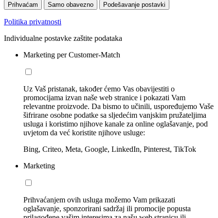
Prihvaćam
Samo obavezno
Podešavanje postavki
Politika privatnosti
Individualne postavke zaštite podataka
Marketing per Customer-Match
Uz Vaš pristanak, također ćemo Vas obavijestiti o
promocijama izvan naše web stranice i pokazati Vam
relevantne proizvode. Da bismo to učinili, uspoređujemo Vaše
šifrirane osobne podatke sa sljedećim vanjskim pružateljima
usluga i koristimo njihove kanale za online oglašavanje, pod
uvjetom da već koristite njihove usluge:
Bing, Criteo, Meta, Google, LinkedIn, Pinterest, TikTok
Marketing
Prihvaćanjem ovih usluga možemo Vam prikazati
oglašavanje, sponzorirani sadržaj ili promocije popusta
prilagođene vašim interesima za našu web stranicu ili