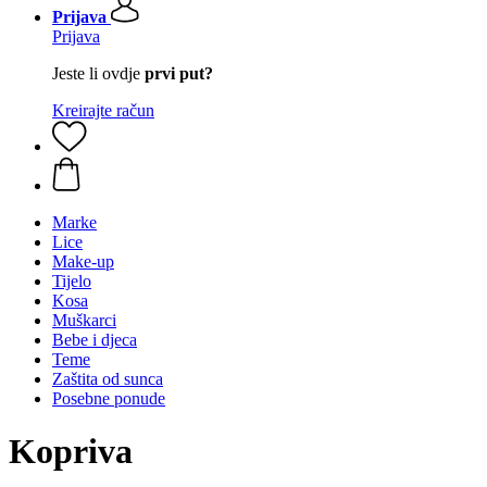
Prijava
Prijava
Jeste li ovdje
prvi put?
Kreirajte račun
Marke
Lice
Make-up
Tijelo
Kosa
Muškarci
Bebe i djeca
Teme
Zaštita od sunca
Posebne ponude
Kopriva