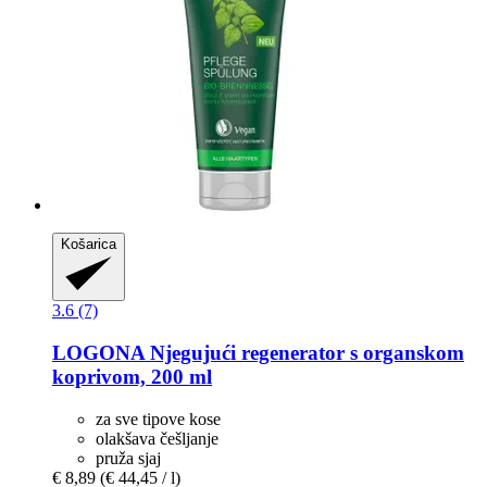
Košarica
3.6 (7)
LOGONA
Njegujući regenerator s organskom
koprivom, 200 ml
za sve tipove kose
olakšava češljanje
pruža sjaj
€ 8,89
(€ 44,45 / l)