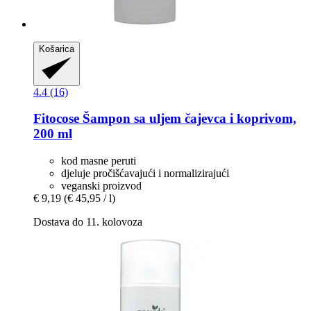
Košarica
4.4 (16)
Fitocose
Šampon sa uljem čajevca i koprivom,
200 ml
kod masne peruti
djeluje pročišćavajući i normalizirajući
veganski proizvod
€ 9,19
(€ 45,95 / l)
Dostava do 11. kolovoza