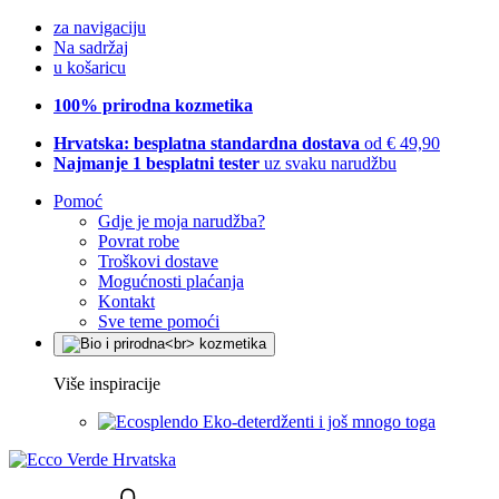
za navigaciju
Na sadržaj
u košaricu
100% prirodna kozmetika
Hrvatska: besplatna standardna dostava
od € 49,90
Najmanje 1 besplatni tester
uz svaku narudžbu
Pomoć
Gdje je moja narudžba?
Povrat robe
Troškovi dostave
Mogućnosti plaćanja
Kontakt
Sve teme pomoći
Više inspiracije
Eko-deterdženti i još mnogo toga