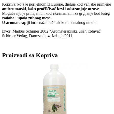
Kopriva, koja je porijeklom iz Europe, djeluje kod vanjske primjene
antireumatski
, kako
pročišćivač krvi
i
odstranjuje otrove
.
Moguće nju je primijeniti i kod
ekcema
, ali i za grgljanje kod
lošeg
zadaha
i
upala zubnog mesa
.
U
aromaterapiji
ima snažan učinak kod mentalnog umora.
Izvor: Markus Schirner 2002 "Aromaterapijska ulja", izdavač
Schirner Verlag, Darmstadt, 4. Izdanje 2011.
Proizvodi sa Kopriva