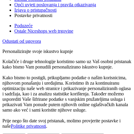
Opći uvjeti poslovanja i pravila otkazivanja
Izjava o pristupačnosti
Postavke privatnosti
Poduzeće
Ostale Niceshops web trgovine
Odustati od ugovora
Personalizirajte svoje iskustvo kupnje
Kolačiće i druge tehnologije koristimo samo uz Vaš osobni pristanak
kako bismo Vam ponudili personalizirano iskustvo kupnje.
Kako bismo to postigli, prikupljamo podatke o našim korisnicima,
njihovom ponašanju i uređajima. Koristimo ih za kontinuiranu
optimizaciju naše web stranice i prikazivanje personaliziranih oglasa
i sadržaja, kao i za analizu statistike korištenja. Također možemo
usporediti Vaše šifrirane podatke s vanjskim pružateljima usluga i
prikazivati Vam ponude putem njihovih online oglašivačkih kanala
samo ako već i sami koristite njihove usluge.
Prije nego što date svoj pristanak, molimo provjerite postavke i
naše
Politike privatnosti
.