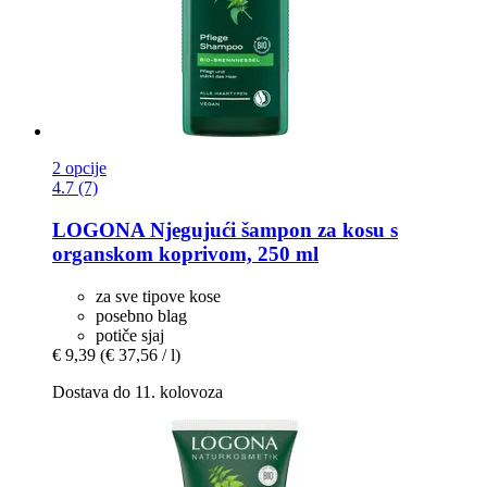
2 opcije
4.7 (7)
LOGONA
Njegujući šampon za kosu​​​​​​​ s
organskom koprivom, 250 ml
za sve tipove kose
posebno blag
potiče sjaj
€ 9,39
(€ 37,56 / l)
Dostava do 11. kolovoza