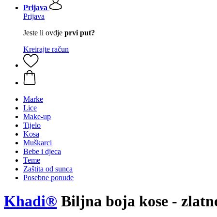
Prijava
Prijava
Jeste li ovdje
prvi put?
Kreirajte račun
Marke
Lice
Make-up
Tijelo
Kosa
Muškarci
Bebe i djeca
Teme
Zaštita od sunca
Posebne ponude
Khadi®
Biljna boja kose - zlat