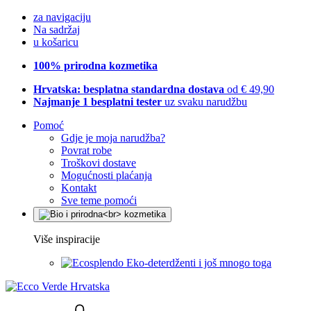
za navigaciju
Na sadržaj
u košaricu
100% prirodna kozmetika
Hrvatska: besplatna standardna dostava
od € 49,90
Najmanje 1 besplatni tester
uz svaku narudžbu
Pomoć
Gdje je moja narudžba?
Povrat robe
Troškovi dostave
Mogućnosti plaćanja
Kontakt
Sve teme pomoći
Više inspiracije
Eko-deterdženti i još mnogo toga