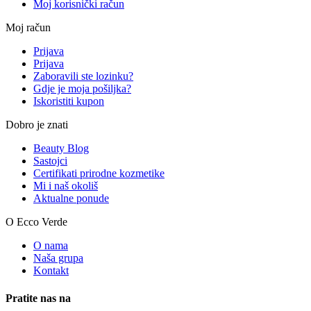
Moj korisnički račun
Moj račun
Prijava
Prijava
Zaboravili ste lozinku?
Gdje je moja pošiljka?
Iskoristiti kupon
Dobro je znati
Beauty Blog
Sastojci
Certifikati prirodne kozmetike
Mi i naš okoliš
Aktualne ponude
O Ecco Verde
O nama
Naša grupa
Kontakt
Pratite nas na