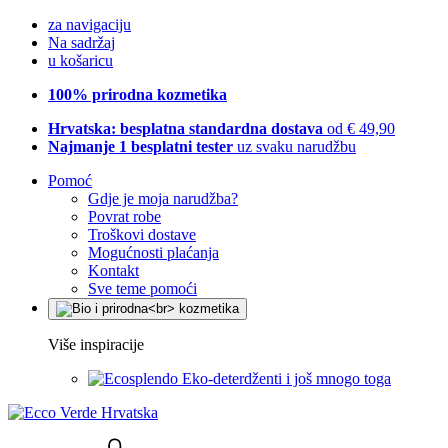
za navigaciju
Na sadržaj
u košaricu
100% prirodna kozmetika
Hrvatska: besplatna standardna dostava
od € 49,90
Najmanje 1 besplatni tester
uz svaku narudžbu
Pomoć
Gdje je moja narudžba?
Povrat robe
Troškovi dostave
Mogućnosti plaćanja
Kontakt
Sve teme pomoći
Više inspiracije
Eko-deterdženti i još mnogo toga