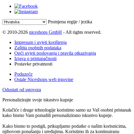
Promjena regije / jezika
© 2010-2026
niceshops GmbH
- All rights reserved.
Impresum i uvjeti korištenja
Zaštita osobnih podataka
Opći uvjeti poslovanja i pravila otkazivanja
Izjava o pristupačnosti
Postavke privatnosti
Poduzeće
Ostale Niceshops web trgovine
Odustati od ugovora
Personalizirajte svoje iskustvo kupnje
Kolačiće i druge tehnologije koristimo samo uz Vaš osobni pristanak
kako bismo Vam ponudili personalizirano iskustvo kupnje.
Kako bismo to postigli, prikupljamo podatke o našim korisnicima,
njihovom ponašanju i uređajima. Koristimo ih za kontinuiranu