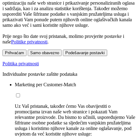
optimizaciju naše web stranice i prikazivanje personaliziranih oglasa
i sadržaja, kao i za analizu statistike korištenja. Također možemo
usporediti Vaše šifrirane podatke s vanjskim pružateljima usluga i
prikazivati Vam ponude putem njihovih online oglašivačkih kanala
samo ako već i sami koristite njihove usluge.
Prije nego što date svoj pristanak, molimo provjerite postavke i
naše
Politike privatnosti
.
Prihvaćam
Samo obavezno
Podešavanje postavki
Politika privatnosti
Individualne postavke zaštite podataka
Marketing per Customer-Match
Uz Vaš pristanak, također ćemo Vas obavijestiti o
promocijama izvan naše web stranice i pokazati Vam
relevantne proizvode. Da bismo to učinili, uspoređujemo Vaše
šifrirane osobne podatke sa sljedećim vanjskim pružateljima
usluga i koristimo njihove kanale za online oglašavanje, pod
uvjetom da već koristite njihove usluge: