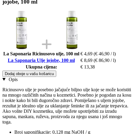
jojobe, 100 ml
La Saponaria Ricinusovo ulje, 100 ml
€ 4,69
(€ 46,90 / l)
La Saponaria Ulje jojobe, 100 ml
€ 8,69
(€ 86,90 / l)
Ukupna cijena:
€ 13,38
Dodaj oboje u vašu košaricu
Opis
Ricinusovo ulje je posebno jačajuće biljno ulje koje se može koristiti
na mnogo različitih načina u kozmetici. Posebno je pogodan za kosu
i nokte kako bi bili dugoročno zdravi. Pomiješano s uljem jojobe,
rezultat je idealno ulje za uklanjanje šminke ili za jačanje trepavica.
Ako volite DIY kozmetiku, ulje možete upotrijebiti za izradu
sapuna, maskara, ruževa, proizvoda za njegu usana i još mnogo
toga.
Broj saponifikacije: 0,128 mg NaOH / g