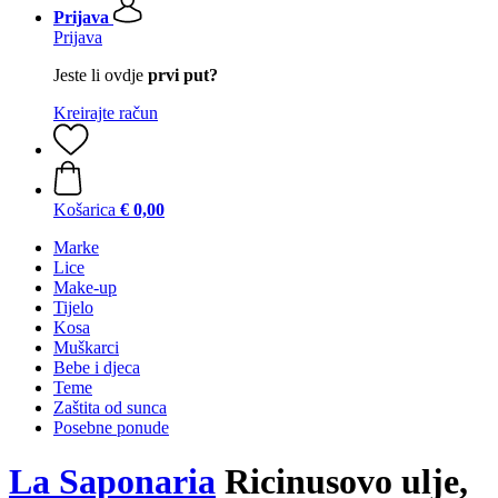
Prijava
Prijava
Jeste li ovdje
prvi put?
Kreirajte račun
Košarica
€ 0,00
Marke
Lice
Make-up
Tijelo
Kosa
Muškarci
Bebe i djeca
Teme
Zaštita od sunca
Posebne ponude
La Saponaria
Ricinusovo ulje,