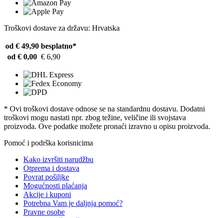
Troškovi dostave za državu: Hrvatska
od € 49,90
besplatno*
od € 0,00
€ 6,90
* Ovi troškovi dostave odnose se na standardnu ​​dostavu. Dodatni
troškovi mogu nastati npr. zbog težine, veličine ili svojstava
proizvoda. Ove podatke možete pronaći izravno u opisu proizvoda.
Pomoć i podrška korisnicima
Kako izvršiti narudžbu
Otprema i dostava
Povrat pošiljke
Mogućnosti plaćanja
Akcije i kuponi
Potrebna Vam je daljnja pomoć?
Pravne osobe