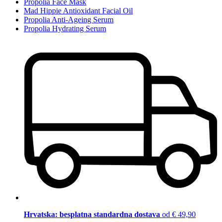
Propolia Face Mask
Mad Hippie Antioxidant Facial Oil
Propolia Anti-Ageing Serum
Propolia Hydrating Serum
Hrvatska: besplatna standardna dostava
od € 49,90