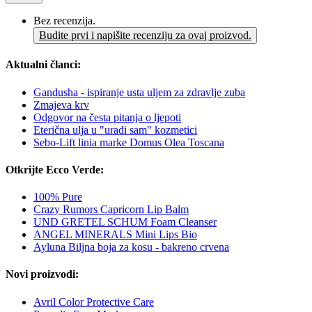
Bez recenzija.
Budite prvi i napišite recenziju za ovaj proizvod.
Aktualni članci:
Gandusha - ispiranje usta uljem za zdravlje zuba
Zmajeva krv
Odgovor na česta pitanja o ljepoti
Eterična ulja u "uradi sam" kozmetici
Sebo-Lift linia marke Domus Olea Toscana
Otkrijte Ecco Verde:
100% Pure
Crazy Rumors Capricorn Lip Balm
UND GRETEL SCHUM Foam Cleanser
ANGEL MINERALS Mini Lips Bio
Ayluna Biljna boja za kosu - bakreno crvena
Novi proizvodi:
Avril Color Protective Care