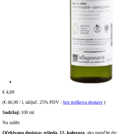
€ 4,69
(
€ 46,90 / l
, uključ. 25% PDV
-
bez troškova dostave
)
Sadržaj:
100 ml
Na zalihi
Očekivana dostava: srijeda, 12. kolovoza
, ako naručite do: