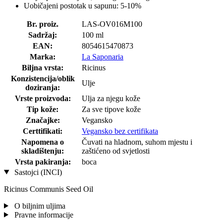
Uobičajeni postotak u sapunu: 5-10%
Br. proiz.
LAS-OV016M100
Sadržaj:
100 ml
EAN:
8054615470873
Marka:
La Saponaria
Biljna vrsta:
Ricinus
Konzistencija/oblik
Ulje
doziranja:
Vrste proizvoda:
Ulja za njegu kože
Tip kože:
Za sve tipove kože
Značajke:
Vegansko
Certtifikati:
Vegansko bez certifikata
Napomena o
Čuvati na hladnom, suhom mjestu i
skladištenju:
zaštićeno od svjetlosti
Vrsta pakiranja:
boca
Sastojci (INCI)
Ricinus Communis Seed Oil
O biljnim uljima
Pravne informacije