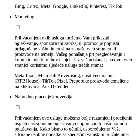
Bing, Criteo, Meta, Google, LinkedIn, Pinterest, TikTok
Marketing
Prihvaćanjem ovih usluga možemo Vam prikazati
oglašavanje, sponzorirani sadržaj ili promocije popusta
prilagođene vašim interesima za našu web stranicu ili
proizvode na temelju Vašeg ponašanja pri pregledavanju i
kupnji te mjeriti njihov uspjeh. Uz vaš pristanak, na ovoj web
stranici koristimo sljedeće usluge trećih strana:
Meta-Pixel, Microsoft Advertising, creativecdn.com
(RTBHouse), TikTok Pixel, Preporuke proizvoda temeljene
na klikovima, Ads Defender
Napredno praćenje konverzija
Prihvaćanjem ove usluge možemo bolje razumjeti i procijeniti
uspjeh našeg online oglašavanja i optimizirati našu ponudu
oglašavanja. Kako bismo to učinili, uspoređujemo Vaše
šifrirane osobne podatke sa sljedećim vanjskim pružateljima