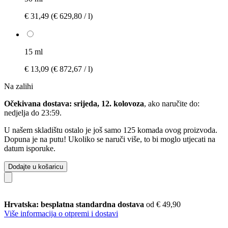
€ 31,49
(€ 629,80 / l)
15 ml
€ 13,09
(€ 872,67 / l)
Na zalihi
Očekivana dostava: srijeda, 12. kolovoza
, ako naručite do:
nedjelja do 23:59
.
U našem skladištu ostalo je još samo 125 komada ovog proizvoda.
Dopuna je na putu! Ukoliko se naruči više, to bi moglo utjecati na
datum isporuke.
Dodajte u košaricu
Hrvatska: besplatna standardna dostava
od € 49,90
Više informacija o otpremi i dostavi