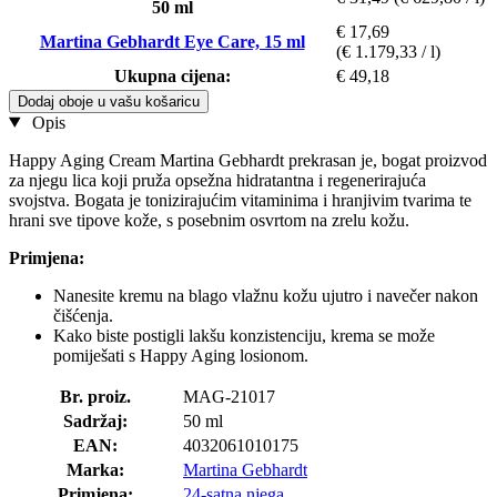
50 ml
€ 17,69
Martina Gebhardt Eye Care, 15 ml
(€ 1.179,33 / l)
Ukupna cijena:
€ 49,18
Dodaj oboje u vašu košaricu
Opis
Happy Aging Cream Martina Gebhardt prekrasan je, bogat proizvod
za njegu lica koji pruža opsežna hidratantna i regenerirajuća
svojstva. Bogata je tonizirajućim vitaminima i hranjivim tvarima te
hrani sve tipove kože, s posebnim osvrtom na zrelu kožu.
Primjena:
Nanesite kremu na blago vlažnu kožu ujutro i navečer nakon
čišćenja.
Kako biste postigli lakšu konzistenciju, krema se može
pomiješati s Happy Aging losionom.
Br. proiz.
MAG-21017
Sadržaj:
50 ml
EAN:
4032061010175
Marka:
Martina Gebhardt
Primjena:
24-satna njega