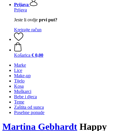
Prijava
Prijava
Jeste li ovdje
prvi put?
Kreirajte račun
Košarica
€ 0,00
Marke
Lice
Make-up
Tijelo
Kosa
Muškarci
Bebe i djeca
Teme
Zaštita od sunca
Posebne ponude
Martina Gebhardt
Happy