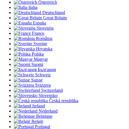
Österreich
Italia
Deutschland
Great Britain
España
Slovenija
France
România
Sverige
Hrvatska
Polska
Magyar
Suomi
България
Schweiz
Suisse
Svizzera
Switzerland
Slovensko
Česká republika
Ireland
Nederland
Belgique
België
Portugal