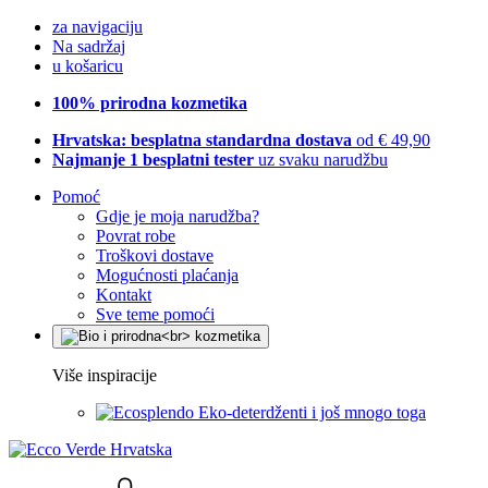
za navigaciju
Na sadržaj
u košaricu
100% prirodna kozmetika
Hrvatska: besplatna standardna dostava
od € 49,90
Najmanje 1 besplatni tester
uz svaku narudžbu
Pomoć
Gdje je moja narudžba?
Povrat robe
Troškovi dostave
Mogućnosti plaćanja
Kontakt
Sve teme pomoći
Više inspiracije
Eko-deterdženti i još mnogo toga