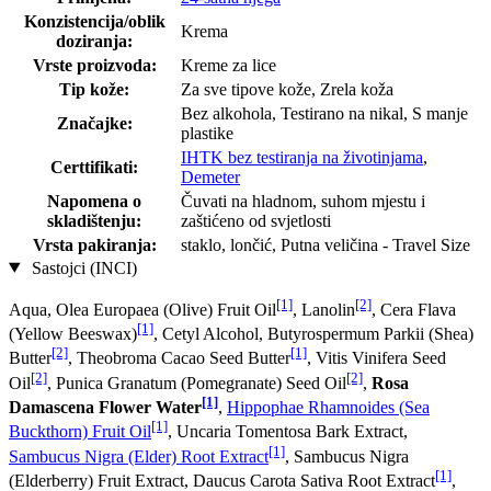
Konzistencija/oblik
Krema
doziranja:
Vrste proizvoda:
Kreme za lice
Tip kože:
Za sve tipove kože, Zrela koža
Bez alkohola, Testirano na nikal, S manje
Značajke:
plastike
IHTK bez testiranja na životinjama
,
Certtifikati:
Demeter
Napomena o
Čuvati na hladnom, suhom mjestu i
skladištenju:
zaštićeno od svjetlosti
Vrsta pakiranja:
staklo, lončić, Putna veličina - Travel Size
Sastojci (INCI)
[1]
[2]
Aqua, Olea Europaea (Olive) Fruit Oil
, Lanolin
, Cera Flava
[1]
(Yellow Beeswax)
, Cetyl Alcohol, Butyrospermum Parkii (Shea)
[2]
[1]
Butter
, Theobroma Cacao Seed Butter
, Vitis Vinifera Seed
[2]
[2]
Oil
, Punica Granatum (Pomegranate) Seed Oil
,
Rosa
[1]
Damascena Flower Water
,
Hippophae Rhamnoides (Sea
[1]
Buckthorn) Fruit Oil
, Uncaria Tomentosa Bark Extract,
[1]
Sambucus Nigra (Elder) Root Extract
, Sambucus Nigra
[1]
(Elderberry) Fruit Extract, Daucus Carota Sativa Root Extract
,