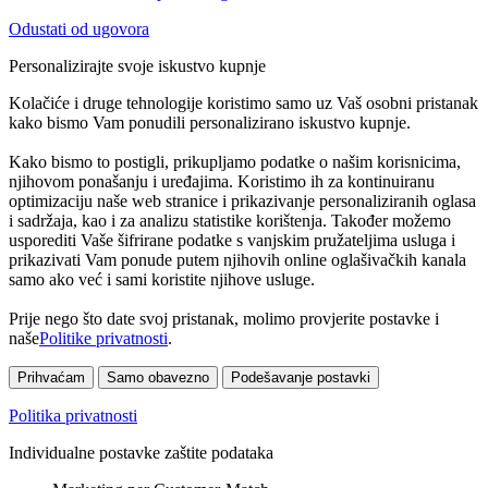
Odustati od ugovora
Personalizirajte svoje iskustvo kupnje
Kolačiće i druge tehnologije koristimo samo uz Vaš osobni pristanak
kako bismo Vam ponudili personalizirano iskustvo kupnje.
Kako bismo to postigli, prikupljamo podatke o našim korisnicima,
njihovom ponašanju i uređajima. Koristimo ih za kontinuiranu
optimizaciju naše web stranice i prikazivanje personaliziranih oglasa
i sadržaja, kao i za analizu statistike korištenja. Također možemo
usporediti Vaše šifrirane podatke s vanjskim pružateljima usluga i
prikazivati Vam ponude putem njihovih online oglašivačkih kanala
samo ako već i sami koristite njihove usluge.
Prije nego što date svoj pristanak, molimo provjerite postavke i
naše
Politike privatnosti
.
Prihvaćam
Samo obavezno
Podešavanje postavki
Politika privatnosti
Individualne postavke zaštite podataka