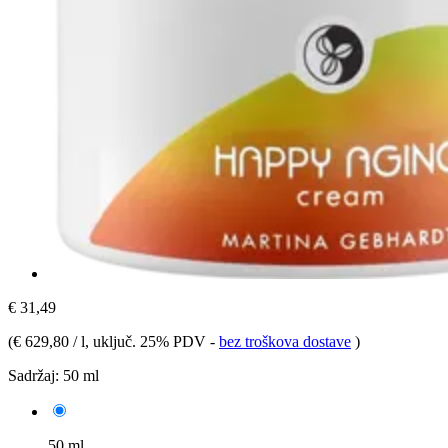
€ 31,49
(
€ 629,80 / l
, uključ. 25% PDV
-
bez troškova dostave
)
Sadržaj:
50 ml
50 ml