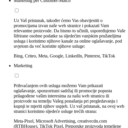
Marketing per Customer-Match
Uz Vaš pristanak, također ćemo Vas obavijestiti o
promocijama izvan naše web stranice i pokazati Vam
relevantne proizvode. Da bismo to učinili, uspoređujemo Vaše
šifrirane osobne podatke sa sljedećim vanjskim pružateljima
usluga i koristimo njihove kanale za online oglašavanje, pod
uvjetom da već koristite njihove usluge:
Bing, Criteo, Meta, Google, LinkedIn, Pinterest, TikTok
Marketing
Prihvaćanjem ovih usluga možemo Vam prikazati
oglašavanje, sponzorirani sadržaj ili promocije popusta
prilagođene vašim interesima za našu web stranicu ili
proizvode na temelju Vašeg ponašanja pri pregledavanju i
kupnji te mjeriti njihov uspjeh. Uz vaš pristanak, na ovoj web
stranici koristimo sljedeće usluge trećih strana:
Meta-Pixel, Microsoft Advertising, creativecdn.com
(RTBHouse), TikTok Pixel, Preporuke proizvoda temeljene