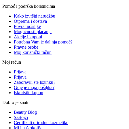
Pomoć i podrška korisnicima
Kako izvršiti narudžbu
Otprema i dostava
Povrat pošiljke
Mogućnosti plaćanja
Akcije i kuponi
Potrebna Vam je daljnja pomoć?
Pravne osobe
Moj korisnički račun
Moj račun
Prijava
Prijava
Zaboravili ste lozinku?
Gdje je moja pošiljka?
Iskoristiti kupon
Dobro je znati
Beauty Blog
Sastojci
Certifikati prirodne kozmetike
Mi i naš okoliš