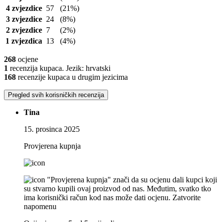
4 zvjezdice
57
(21%)
3 zvjezdice
24
(8%)
2 zvjezdice
7
(2%)
1 zvjezdica
13
(4%)
268
ocjene
1
recenzija kupaca. Jezik: hrvatski
168
recenzije kupaca u drugim jezicima
Pregled svih korisničkih recenzija
Tina
15. prosinca 2025
Provjerena kupnja
"Provjerena kupnja" znači da su ocjenu dali kupci koji
su stvarno kupili ovaj proizvod od nas. Međutim, svatko tko
ima korisnički račun kod nas može dati ocjenu.
Zatvorite
napomenu