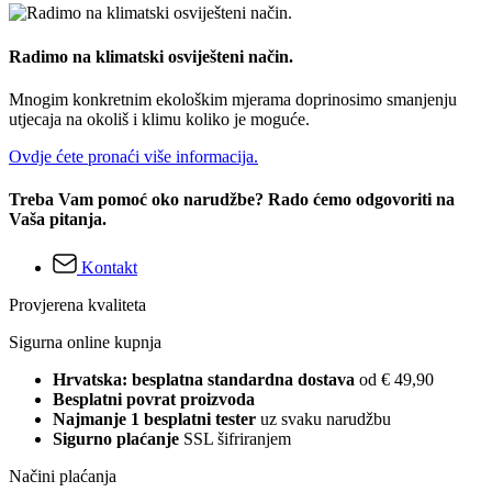
Radimo na klimatski osviješteni način.
Mnogim konkretnim ekološkim mjerama doprinosimo smanjenju
utjecaja na okoliš i klimu koliko je moguće.
Ovdje ćete pronaći više informacija.
Treba Vam pomoć oko narudžbe? Rado ćemo odgovoriti na
Vaša pitanja.
Kontakt
Provjerena kvaliteta
Sigurna online kupnja
Hrvatska: besplatna standardna dostava
od € 49,90
Besplatni povrat proizvoda
Najmanje 1 besplatni tester
uz svaku narudžbu
Sigurno plaćanje
SSL šifriranjem
Načini plaćanja