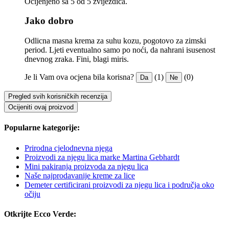
Ocijenjeno sa 5 od 5 zvijezdica.
Jako dobro
Odlicna masna krema za suhu kozu, pogotovo za zimski
period. Ljeti eventualno samo po noći, da nahrani isusenost
dnevnog zraka. Fini, blagi miris.
Je li Vam ova ocjena bila korisna?
(1)
(0)
Da
Ne
Pregled svih korisničkih recenzija
Ocijeniti ovaj proizvod
Popularne kategorije:
Prirodna cjelodnevna njega
Proizvodi za njegu lica marke Martina Gebhardt
Mini pakiranja proizvoda za njegu lica
Naše najprodavanije kreme za lice
Demeter certificirani proizvodi za njegu lica i područja oko
očiju
Otkrijte Ecco Verde: