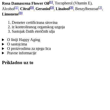
[1]
Rosa Damascena Flower Oil
, Tocopherol (Vitamin E),
[1]
[3]
[3]
[3]
[3]
Alcohol
,
Citral
,
Geraniol
,
Linalool
, Benzylbenzoat
,
[3]
Limonene
Demeter certificirana sirovina
iz kontroliranog organskog uzgoja
Sastojak čistih eteričnih ulja
O liniji Happy Aging
O sastojcima
O proizvodima za njegu lica
Pravne informacije
Prikladno uz to