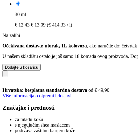
30 ml
€ 12,43
€ 13,09
(€ 414,33 / l)
Na zalihi
Očekivana dostava: utorak, 11. kolovoza
, ako naručite do:
četvrtak
U našem skladištu ostalo je još samo 18 komada ovog proizvoda. Dopun
Dodajte u košaricu
Hrvatska: besplatna standardna dostava
od € 49,90
Više informacija o otpremi i dostavi
Značajke i prednosti
za mladu kožu
s njegujućim shea maslacem
podržava zaštitnu barijeru kože