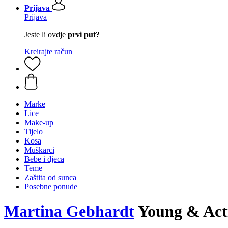
Prijava
Prijava
Jeste li ovdje
prvi put?
Kreirajte račun
Marke
Lice
Make-up
Tijelo
Kosa
Muškarci
Bebe i djeca
Teme
Zaštita od sunca
Posebne ponude
Martina Gebhardt
Young & Activ