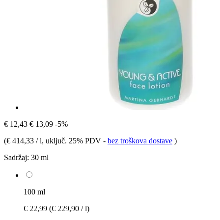
€ 12,43
€ 13,09
-5%
(
€ 414,33 / l
, uključ. 25% PDV
-
bez troškova dostave
)
Sadržaj:
30 ml
100 ml
€ 22,99
(€ 229,90 / l)