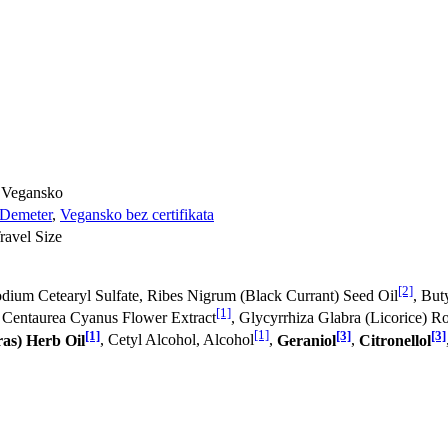
, Vegansko
Demeter
,
Vegansko bez certifikata
ravel Size
[2]
Sodium Cetearyl Sulfate, Ribes Nigrum (Black Currant) Seed Oil
, But
[1]
, Centaurea Cyanus Flower Extract
, Glycyrrhiza Glabra (Licorice) Ro
[1]
[1]
[3]
[3]
s) Herb Oil
, Cetyl Alcohol, Alcohol
,
Geraniol
,
Citronellol