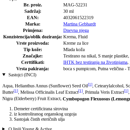
Br. proiz.
MAG-52231
Sadržaj:
30 ml
EAN:
4032061522319
Marka:
Martina Gebhardt
Primjena:
Dnevna njega
Konzistencija/oblik doziranja:
Krema, Fluid
Vrste proizvoda:
Kreme za lice
Tip kože:
Mlada koža
Značajke:
Testirano na nikal, S manje plastike
Certtifikati:
IHTK bez testiranja na životinjama
,
Vrsta pakiranja:
boca s pumpicom, Putna veličina - T
Sastojci (INCI)
[1]
Aqua, Helianthus Annus (Sunflower) Seed Oil
, Cetearylalcohol, 
[1]
[1]
[1]
Butter
, Melissa Officinalis Leaf Extract
, Primula Veris Extract
Nigra (Elderberry) Fruit Extract,
Cymbopogon Flexuosus (Lemongra
Demeter certificirana sirovina
iz kontroliranog organskog uzgoja
Sastojak čistih eteričnih ulja
O liniji Young & Active