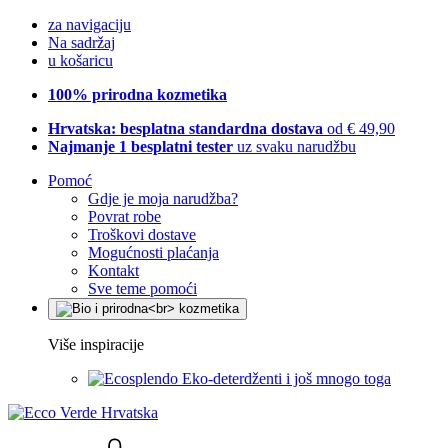
za navigaciju
Na sadržaj
u košaricu
100% prirodna kozmetika
Hrvatska: besplatna standardna dostava
od € 49,90
Najmanje 1 besplatni tester
uz svaku narudžbu
Pomoć
Gdje je moja narudžba?
Povrat robe
Troškovi dostave
Mogućnosti plaćanja
Kontakt
Sve teme pomoći
Više inspiracije
Eko-deterdženti i još mnogo toga