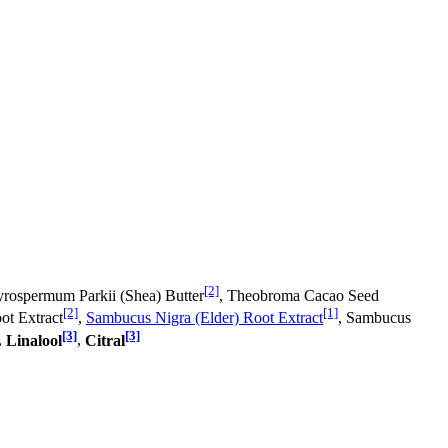
[2]
yrospermum Parkii (Shea) Butter
, Theobroma Cacao Seed
[2]
[1]
ot Extract
,
Sambucus Nigra (Elder) Root Extract
, Sambucus
[3]
[3]
,
Linalool
,
Citral