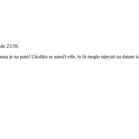
 do 23:59
.
a je na putu! Ukoliko se naruči više, to bi moglo utjecati na datum i