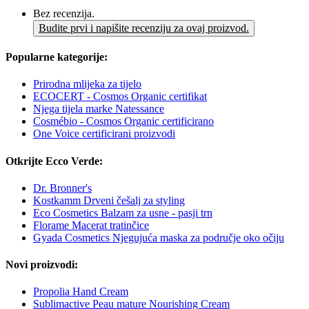
Bez recenzija.
Budite prvi i napišite recenziju za ovaj proizvod.
Popularne kategorije:
Prirodna mlijeka za tijelo
ECOCERT - Cosmos Organic certifikat
Njega tijela marke Natessance
Cosmébio - Cosmos Organic certificirano
One Voice certificirani proizvodi
Otkrijte Ecco Verde:
Dr. Bronner's
Kostkamm Drveni češalj za styling
Eco Cosmetics Balzam za usne - pasji trn
Florame Macerat tratinčice
Gyada Cosmetics Njegujuća maska za područje oko očiju
Novi proizvodi:
Propolia Hand Cream
Sublimactive Peau mature Nourishing Cream