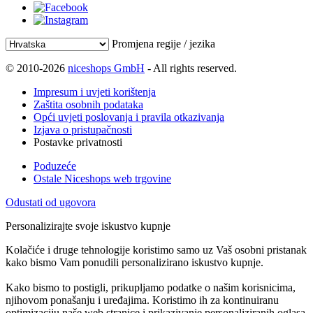
Promjena regije / jezika
© 2010-2026
niceshops GmbH
- All rights reserved.
Impresum i uvjeti korištenja
Zaštita osobnih podataka
Opći uvjeti poslovanja i pravila otkazivanja
Izjava o pristupačnosti
Postavke privatnosti
Poduzeće
Ostale Niceshops web trgovine
Odustati od ugovora
Personalizirajte svoje iskustvo kupnje
Kolačiće i druge tehnologije koristimo samo uz Vaš osobni pristanak
kako bismo Vam ponudili personalizirano iskustvo kupnje.
Kako bismo to postigli, prikupljamo podatke o našim korisnicima,
njihovom ponašanju i uređajima. Koristimo ih za kontinuiranu
optimizaciju naše web stranice i prikazivanje personaliziranih oglasa