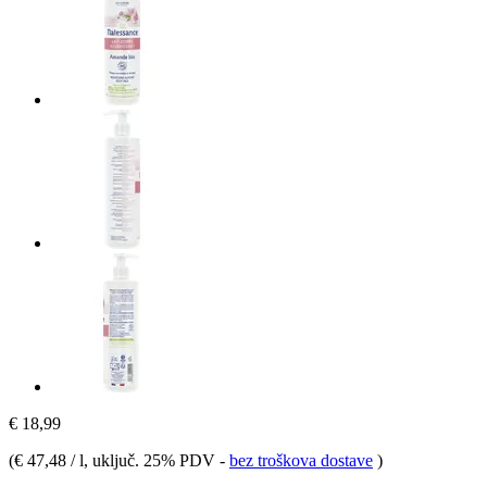
€ 18,99
(
€ 47,48 / l
, uključ. 25% PDV
-
bez troškova dostave
)