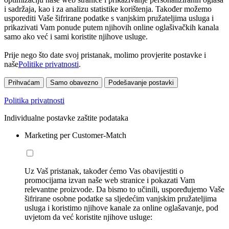
i sadržaja, kao i za analizu statistike korištenja. Također možemo
usporediti Vaše šifrirane podatke s vanjskim pružateljima usluga i
prikazivati Vam ponude putem njihovih online oglašivačkih kanala
samo ako već i sami koristite njihove usluge.
Prije nego što date svoj pristanak, molimo provjerite postavke i
naše
Politike privatnosti
.
Prihvaćam
Samo obavezno
Podešavanje postavki
Politika privatnosti
Individualne postavke zaštite podataka
Marketing per Customer-Match
Uz Vaš pristanak, također ćemo Vas obavijestiti o
promocijama izvan naše web stranice i pokazati Vam
relevantne proizvode. Da bismo to učinili, uspoređujemo Vaše
šifrirane osobne podatke sa sljedećim vanjskim pružateljima
usluga i koristimo njihove kanale za online oglašavanje, pod
uvjetom da već koristite njihove usluge: