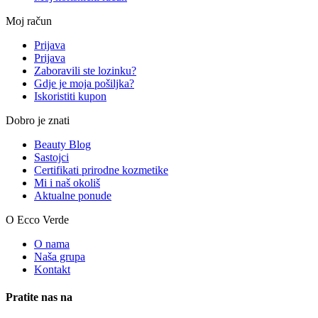
Moj račun
Prijava
Prijava
Zaboravili ste lozinku?
Gdje je moja pošiljka?
Iskoristiti kupon
Dobro je znati
Beauty Blog
Sastojci
Certifikati prirodne kozmetike
Mi i naš okoliš
Aktualne ponude
O Ecco Verde
O nama
Naša grupa
Kontakt
Pratite nas na