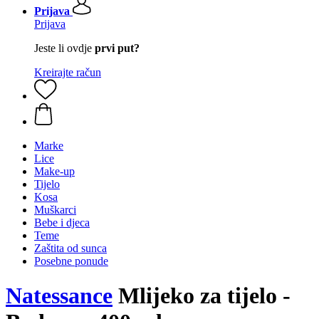
Prijava
Prijava
Jeste li ovdje
prvi put?
Kreirajte račun
Marke
Lice
Make-up
Tijelo
Kosa
Muškarci
Bebe i djeca
Teme
Zaštita od sunca
Posebne ponude
Natessance
Mlijeko za tijelo -