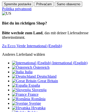
Spremite postavke
Prihvaćam
Samo obavezno
Politika privatnosti
Bist du im richtigen Shop?
Bitte wechsle zum Land
, das mit deiner Lieferadresse
übereinstimmt.
Zu Ecco Verde International (English)
Anderes Lieferland wählen
International (English)
Österreich
Italia
Deutschland
Great Britain
España
Slovenija
France
România
Sverige
Hrvatska