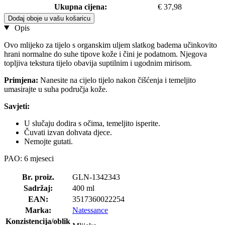
Ukupna cijena:
€ 37,98
Dodaj oboje u vašu košaricu
Opis
Ovo mlijeko za tijelo s organskim uljem slatkog badema učinkovito
hrani normalne do suhe tipove kože i čini je podatnom. Njegova
topljiva tekstura tijelo obavija suptilnim i ugodnim mirisom.
Primjena:
Nanesite na cijelo tijelo nakon čišćenja i temeljito
umasirajte u suha područja kože.
Savjeti:
U slučaju dodira s očima, temeljito isperite.
Čuvati izvan dohvata djece.
Nemojte gutati.
PAO: 6 mjeseci
Br. proiz.
GLN-1342343
Sadržaj:
400 ml
EAN:
3517360022254
Marka:
Natessance
Konzistencija/oblik