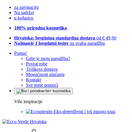
za navigaciju
Na sadržaj
u košaricu
100% prirodna kozmetika
Hrvatska: besplatna standardna dostava
od € 49,90
Najmanje 1 besplatni tester
uz svaku narudžbu
Pomoć
Gdje je moja narudžba?
Povrat robe
Troškovi dostave
Mogućnosti plaćanja
Kontakt
Sve teme pomoći
Više inspiracije
Eko-deterdženti i još mnogo toga