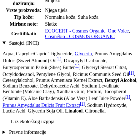
Mlijeko
doziranja:
Vrste proizvoda:
Njega tijela
Tip kože:
Normalna koža, Suha koža
Mirisne note:
Slatke
ECOCERT - Cosmos Organic
,
One Voice
,
Certtifikati:
Cosmébio - COSMOS ORGANIC
Sastojci (INCI)
Aqua, Caprylic/Capric Triglyceride,
Glycerin
, Prunus Amygdalus
[1]
Dulcis (Sweet Almond) Oil
, Dicaprylyl Carbonate,
[1]
Butyrospermum Parkii (Shea) Butter
, Glyceryl Stearat Citrat,
[1]
Octyldodecanol, Pentylene Glycol, Ricinus Communis Seed Oil
,
Cetearylalcohol, Prunus Armeniaca Kernel Extract,
Benzyl Alcohol
,
Sodium Benzoate, Dehydroacetic Acid, Sodium Levulinate,
Bentonite (Volcanic Clay), Xanthan Gum, Parfum, Tocopherol
[1]
(Vitamin E), Aloe Barbadensis (Aloe Vera) Leaf Juice Powder
,
[1]
Prunus Amygdalus Dulcis Fruit Extract
, Sodium Hydroxyde,
Lactic Acid, Glycerin Soja Oil,
Linalool
, Citronellal
iz ekološkog uzgoja
Pravne informacije