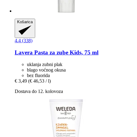
Košarica
4.4 (338)
Lavera
Pasta za zube Kids, 75 ml
uklanja zubni plak
blago voćnog okusa
bez fluorida
€ 3,49
(€ 46,53 / l)
Dostava do 12. kolovoza