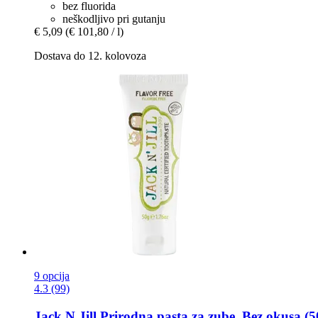
bez fluorida
neškodljivo pri gutanju
€ 5,09
(€ 101,80 / l)
Dostava do 12. kolovoza
9 opcija
4.3 (99)
Jack N Jill
Prirodna pasta za zube, Bez okusa (5