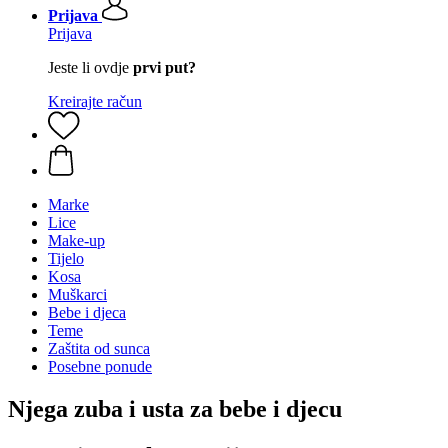
Prijava
Prijava
Jeste li ovdje
prvi put?
Kreirajte račun
Marke
Lice
Make-up
Tijelo
Kosa
Muškarci
Bebe i djeca
Teme
Zaštita od sunca
Posebne ponude
Njega zuba i usta za bebe i djecu