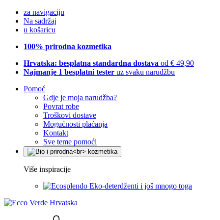
za navigaciju
Na sadržaj
u košaricu
100% prirodna kozmetika
Hrvatska: besplatna standardna dostava
od € 49,90
Najmanje 1 besplatni tester
uz svaku narudžbu
Pomoć
Gdje je moja narudžba?
Povrat robe
Troškovi dostave
Mogućnosti plaćanja
Kontakt
Sve teme pomoći
Više inspiracije
Eko-deterdženti i još mnogo toga