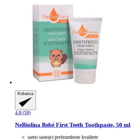
Košarica
4.8 (58)
NeBiolina
Bebé First Teeth Toothpaste, 50 ml
samo sastojci prehrambene kvalitete