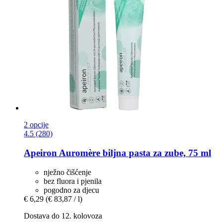
2 opcije
4.5 (280)
Apeiron
Auromère biljna pasta za zube, 75 ml
nježno čišćenje
bez fluora i pjenila
pogodno za djecu
€ 6,29
(€ 83,87 / l)
Dostava do 12. kolovoza