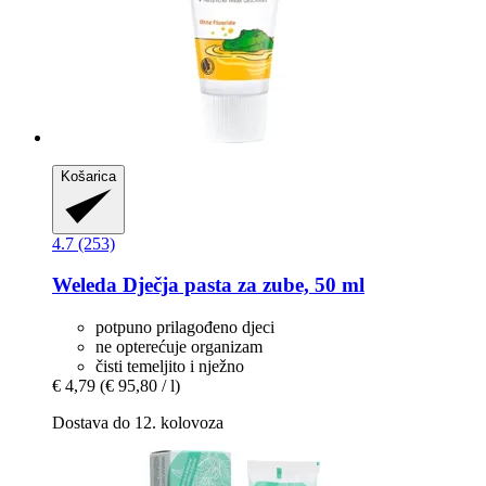
Košarica
4.7 (253)
Weleda
Dječja pasta za zube, 50 ml
potpuno prilagođeno djeci
ne opterećuje organizam
čisti temeljito i nježno
€ 4,79
(€ 95,80 / l)
Dostava do 12. kolovoza