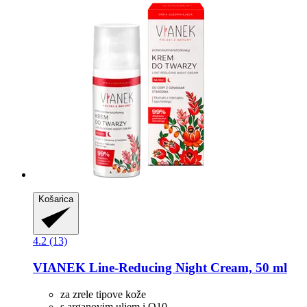
Košarica
4.2 (13)
VIANEK
Line-​Reducing Night Cream, 50 ml
za zrele tipove kože
s arganovim uljem i Q10