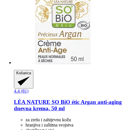
Košarica
4.4 (81)
LÉA NATURE SO BiO étic
Argan anti-​aging
dnevna krema, 50 ml
za zrelu i zahtjevnu kožu
hranjiva i zaštitna svojstva