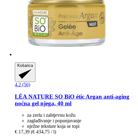
Košarica
4.2 (56)
LÉA NATURE SO BiO étic
Argan anti-​aging
noćna gel njega, 40 ml
za zrelu i zahtjevnu kožu
zaglađivanje i popunjavanje
nježne teksture koja se topi
€ 17,39
(€ 434,75 / l)