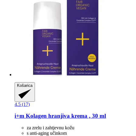
Košarica
4.5 (17)
i+m
Kolagen hranjiva krema , 30 ml
za zrelu i zahtjevnu kožu
s anti-aging učinkom