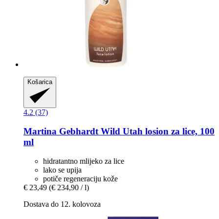
Košarica
4.2 (37)
Martina Gebhardt
Wild Utah losion za lice, 100
ml
hidratantno mlijeko za lice
lako se upija
potiče regeneraciju kože
€ 23,49
(€ 234,90 / l)
Dostava do 12. kolovoza