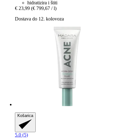
hidratizira i štiti
€ 23,99
(€ 799,67 / l)
Dostava do 12. kolovoza
Košarica
5.0 (5)