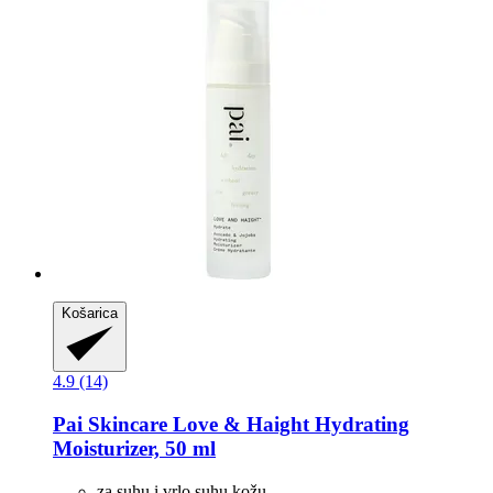
Košarica
4.9 (14)
Pai Skincare
Love & Haight Hydrating
Moisturizer, 50 ml
za suhu i vrlo suhu kožu