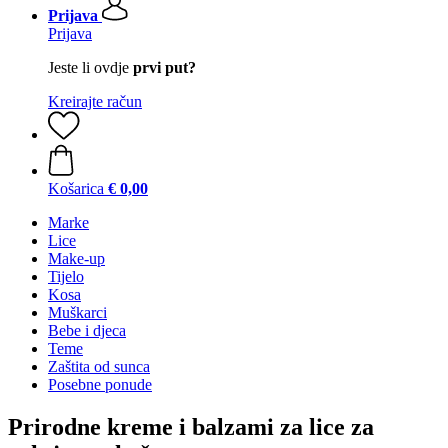
Prijava
Prijava
Jeste li ovdje
prvi put?
Kreirajte račun
Košarica
€ 0,00
Marke
Lice
Make-up
Tijelo
Kosa
Muškarci
Bebe i djeca
Teme
Zaštita od sunca
Posebne ponude
Prirodne kreme i balzami za lice za