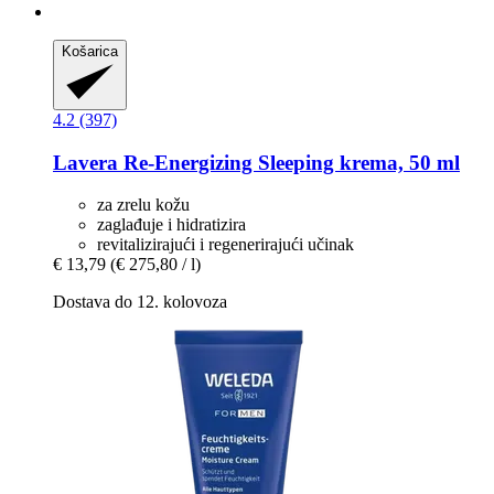
Košarica
4.2 (397)
Lavera
Re-​Energizing Sleeping krema, 50 ml
za zrelu kožu
zaglađuje i hidratizira
revitalizirajući i regenerirajući učinak
€ 13,79
(€ 275,80 / l)
Dostava do 12. kolovoza