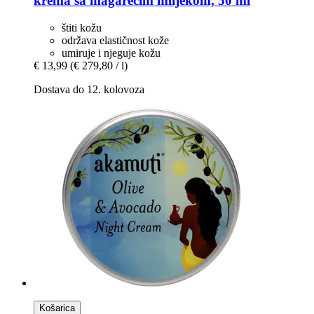
krema sa magarećim mlijekom, 50 ml
štiti kožu
održava elastičnost kože
umiruje i njeguje kožu
€ 13,99
(€ 279,80 / l)
Dostava do 12. kolovoza
Košarica