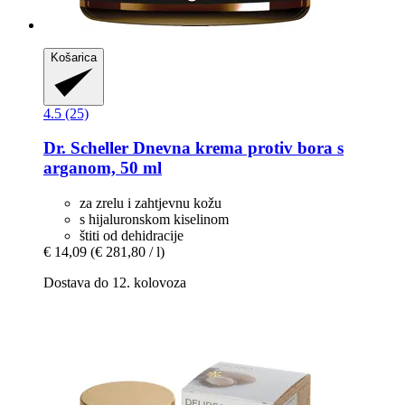
Košarica
4.5 (25)
Dr. Scheller
Dnevna krema protiv bora s
arganom, 50 ml
za zrelu i zahtjevnu kožu
s hijaluronskom kiselinom
štiti od dehidracije
€ 14,09
(€ 281,80 / l)
Dostava do 12. kolovoza