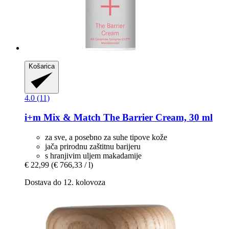
Košarica
4.0 (11)
i+m
Mix & Match The Barrier Cream, 30 ml
za sve, a posebno za suhe tipove kože
jača prirodnu zaštitnu barijeru
s hranjivim uljem makadamije
€ 22,99
(€ 766,33 / l)
Dostava do 12. kolovoza