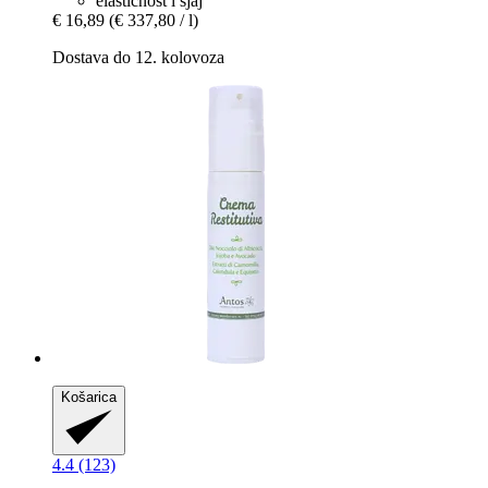
elastičnost i sjaj
€ 16,89
(€ 337,80 / l)
Dostava do 12. kolovoza
Košarica
4.4 (123)