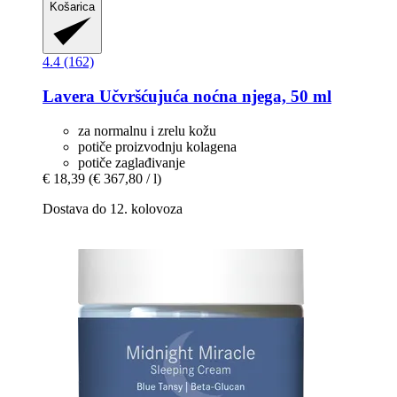
Košarica
4.4 (162)
Lavera
Učvršćujuća noćna njega, 50 ml
za normalnu i zrelu kožu
potiče proizvodnju kolagena
potiče zaglađivanje
€ 18,39
(€ 367,80 / l)
Dostava do 12. kolovoza