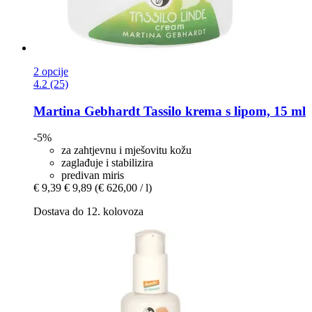
2 opcije
4.2 (25)
Martina Gebhardt
Tassilo krema s lipom, 15 ml
-5%
za zahtjevnu i mješovitu kožu
zaglađuje i stabilizira
predivan miris
€ 9,39
€ 9,89
(€ 626,00 / l)
Dostava do 12. kolovoza