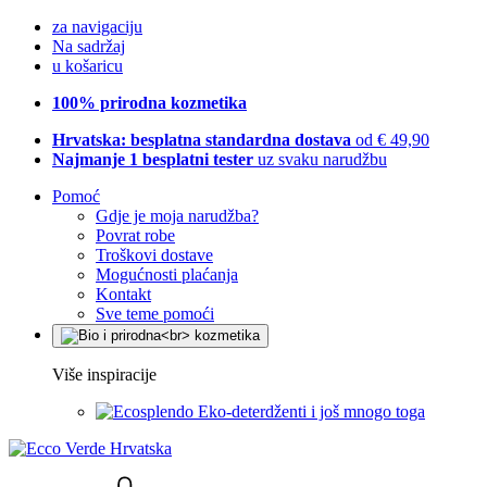
za navigaciju
Na sadržaj
u košaricu
100% prirodna kozmetika
Hrvatska: besplatna standardna dostava
od € 49,90
Najmanje 1 besplatni tester
uz svaku narudžbu
Pomoć
Gdje je moja narudžba?
Povrat robe
Troškovi dostave
Mogućnosti plaćanja
Kontakt
Sve teme pomoći
Više inspiracije
Eko-deterdženti i još mnogo toga