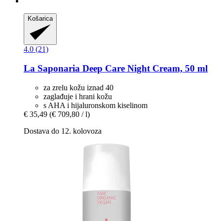
Košarica
4.0 (21)
La Saponaria
Deep Care Night Cream, 50 ml
za zrelu kožu iznad 40
zaglađuje i hrani kožu
s AHA i hijaluronskom kiselinom
€ 35,49
(€ 709,80 / l)
Dostava do 12. kolovoza