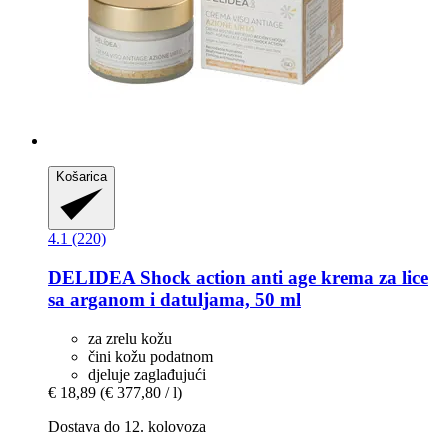
Košarica
4.1 (220)
DELIDEA
Shock action anti age krema za lice
sa arganom i datuljama, 50 ml
za zrelu kožu
čini kožu podatnom
djeluje zaglađujući
€ 18,89
(€ 377,80 / l)
Dostava do 12. kolovoza