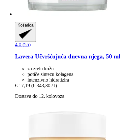
Košarica
4.0 (55)
Lavera
Učvršćujuća dnevna njega, 50 ml
za zrelu kožu
potiče sintezu kolagena
intenzivno hidratizira
€ 17,19
(€ 343,80 / l)
Dostava do 12. kolovoza