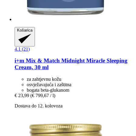
Košarica
4.1 (21)
i+m
Mix & Match Midnight Miracle Sleeping
Cream, 30 ml
za zahtjevnu kožu
osvježavajuća i zaštitna
bogata beta-glukanom
€ 23,99
(€ 799,67 / l)
Dostava do 12. kolovoza