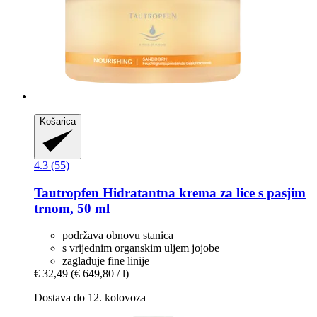
Košarica
4.3 (55)
Tautropfen
Hidratantna krema za lice s pasjim
trnom, 50 ml
podržava obnovu stanica
s vrijednim organskim uljem jojobe
zaglađuje fine linije
€ 32,49
(€ 649,80 / l)
Dostava do 12. kolovoza