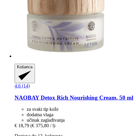
Košarica
4.6 (14)
NAOBAY
Detox Rich Nourishing Cream, 50 ml
za svaki tip kože
dodatna vlaga
učinak zaglađivanja
€ 18,79
(€ 375,80 / l)
Dostava do 12. kolovoza