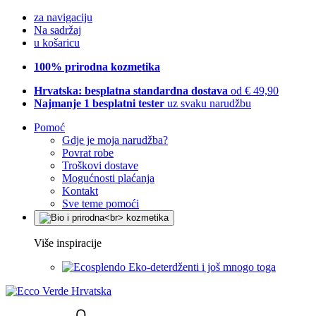
za navigaciju
Na sadržaj
u košaricu
100% prirodna kozmetika
Hrvatska: besplatna standardna dostava
od € 49,90
Najmanje 1 besplatni tester
uz svaku narudžbu
Pomoć
Gdje je moja narudžba?
Povrat robe
Troškovi dostave
Mogućnosti plaćanja
Kontakt
Sve teme pomoći
Više inspiracije
Eko-deterdženti i još mnogo toga