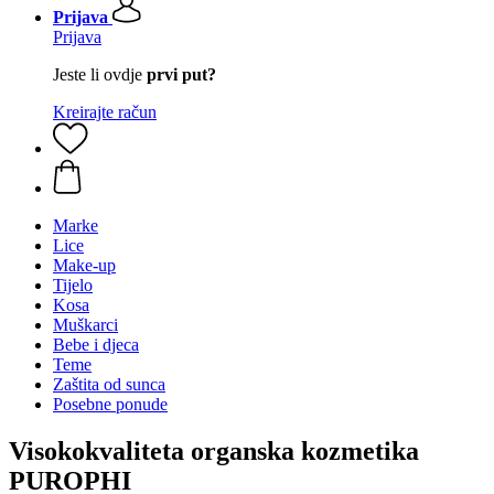
Prijava
Prijava
Jeste li ovdje
prvi put?
Kreirajte račun
Marke
Lice
Make-up
Tijelo
Kosa
Muškarci
Bebe i djeca
Teme
Zaštita od sunca
Posebne ponude
Visokokvaliteta organska kozmetika
PUROPHI