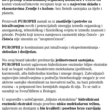
koristi visokoučinkovite recepture koje su u
najvećem skladu s
ekosustavima Zemlje i s kožom
- bez štetnih sastojaka za tijelo i
planetu.
Proizvodi
PUROPHI
nastali su iz
znatiželje i potrebe za
istraživanjem
novih i potencijalnih sinergija između organskog i
anorganskog, tehnološkog i fiziološkog svijeta te između znanosti i
prirode. Projekt koji iznova namjerava razmotriti ideju čistoće - jer
čistoća
nije sinonim za "neopterećenost".
PUROPHI
je kontinuirani put istraživanja i eksperimentiranja -
slobodan i dosljedan.
No ovaj brand također predstavlja
jedinstvenost sastojaka.
PUROPHI
koristi uglavnom hidrolizirane enzimske biljne ekstrakte
koji su bogati važnim bioaktivnim molekulama (polifenoli,
karotenoidi, alfa-hidroksilna kiselina i mnoge druge). Zahvaljujući
najnovijim istraživanjima u području biotehnologije moguće je ove
aktivne sastojke ekstrahirati na inovativni način, na bazi prirodnih
enzima - u potpunosti bez kemijskih otapala ili ulja. To se radi u
suradnji sa Sveučilištem u Bologni.
U usporedbi s uobičajenim „biljnim ekstraktima”
hidrolizirani
enzimski ekstrakti
imaju posebno
nisku molekularnu težinu,
uglavnom su dostupni u
bio kvaliteti
i
posebno brzo razvijaju