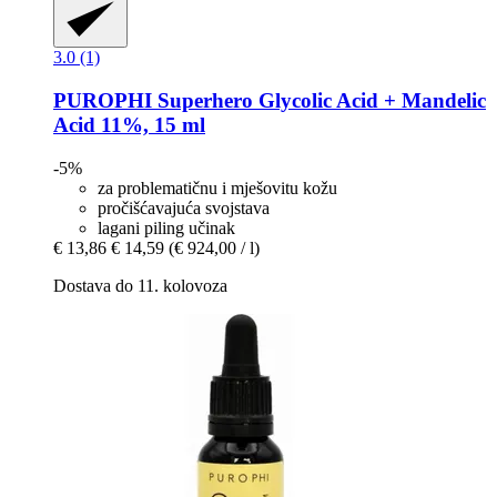
3.0 (1)
PUROPHI
Superhero Glycolic Acid + Mandelic
Acid 11%, 15 ml
-5%
za problematičnu i mješovitu kožu
pročišćavajuća svojstava
lagani piling učinak
€ 13,86
€ 14,59
(€ 924,00 / l)
Dostava do 11. kolovoza