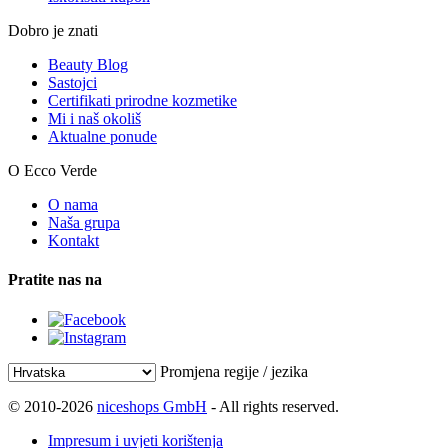
Dobro je znati
Beauty Blog
Sastojci
Certifikati prirodne kozmetike
Mi i naš okoliš
Aktualne ponude
O Ecco Verde
O nama
Naša grupa
Kontakt
Pratite nas na
Promjena regije / jezika
© 2010-2026
niceshops GmbH
- All rights reserved.
Impresum i uvjeti korištenja