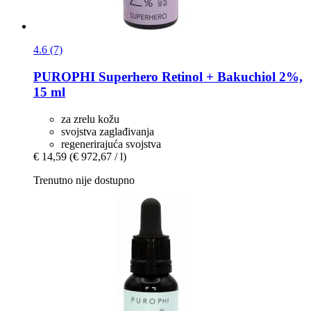
4.6 (7)
PUROPHI
Superhero Retinol + Bakuchiol 2%,
15 ml
za zrelu kožu
svojstva zaglađivanja
regenerirajuća svojstva
€ 14,59
(€ 972,67 / l)
Trenutno nije dostupno