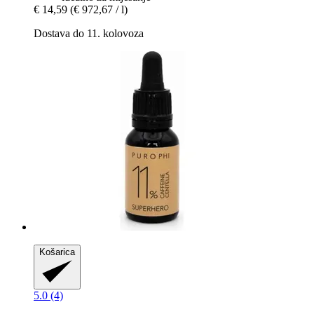
€ 14,59
(€ 972,67 / l)
Dostava do 11. kolovoza
Košarica
5.0 (4)