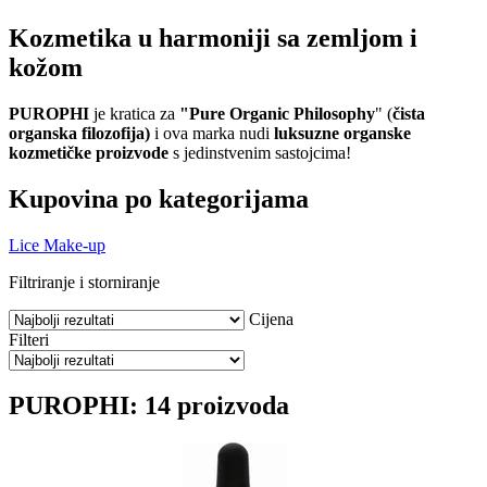
Kozmetika u harmoniji sa zemljom i
kožom
PUROPHI
je kratica za
"Pure Organic Philosophy
" (
čista
organska filozofija)
i ova marka nudi
luksuzne organske
kozmetičke proizvode
s jedinstvenim sastojcima!
Kupovina po kategorijama
Lice
Make-up
Filtriranje i storniranje
Cijena
Filteri
PUROPHI: 14 proizvoda