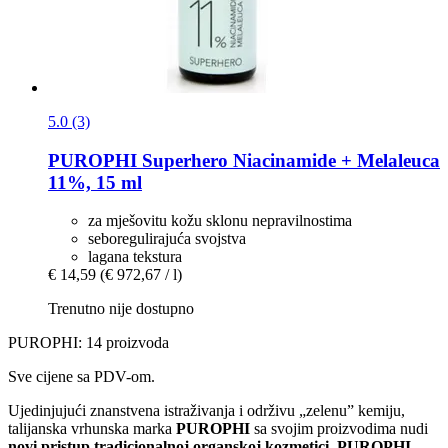
5.0 (3)
PUROPHI
Superhero Niacinamide + Melaleuca
11%, 15 ml
za mješovitu kožu sklonu nepravilnostima
seboregulirajuća svojstva
lagana tekstura
€ 14,59
(€ 972,67 / l)
Trenutno nije dostupno
PUROPHI: 14 proizvoda
Sve cijene sa PDV-om.
Ujedinjujući znanstvena istraživanja i održivu „zelenu” kemiju,
talijanska vrhunska marka
PUROPHI
sa svojim proizvodima nudi
novi pristup tradicionalnoj organskoj kozmetici.
PUROPHI