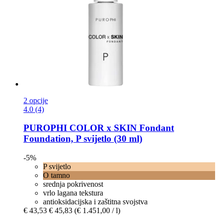
2 opcije
4.0 (4)
PUROPHI
COLOR x SKIN Fondant
Foundation, P svijetlo (30 ml)
-5%
P svijetlo
O tamno
srednja pokrivenost
vrlo lagana tekstura
antioksidacijska i zaštitna svojstva
€ 43,53
€ 45,83
(€ 1.451,00 / l)