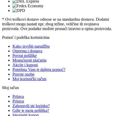
* Ovi troškovi dostave odnose se na standardnu ​​dostavu. Dodatni
troškovi mogu nastati npr. zbog težine, veličine ili svojstava
proizvoda. Ove podatke možete pronaći izravno u opisu proizvoda.
Pomoć i podrška korisnicima
Kako izvršiti narudžbu
Otprema i dostava
Povrat pošiljke
Mogućnosti plaćanja
Akcije i kuponi
Potrebna Vam je daljnja pomoć?
Pravne osobe
Moj korisnički račun
Moj račun
Prijava
Prijava
Zaboravili ste lozinku?
Gdje je moja pošiljka?
Iskoristiti kupon