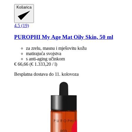
Košarica
4.5 (19)
PUROPHI
My Age Mat Oily Skin, 50 ml
za zrelu, masnu i mješovitu kožu
matirajuća svojstva
s anti-aging učinkom
€ 66,66
(€ 1.333,20 / l)
Besplatna dostava do 11. kolovoza