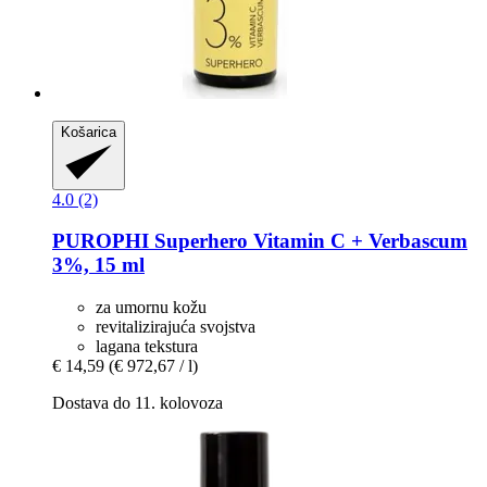
Košarica
4.0 (2)
PUROPHI
Superhero Vitamin C + Verbascum
3%, 15 ml
za umornu kožu
revitalizirajuća svojstva
lagana tekstura
€ 14,59
(€ 972,67 / l)
Dostava do 11. kolovoza