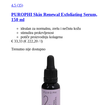
4.5 (35)
PUROPHI
Skin Renewal Exfoliating Serum,
150 ml
idealan za normalnu, zrelu i nečistu kožu
stimulira prokrvljenost
potiče proizvodnju kolagena
€ 33,33
(€ 222,20 / l)
Trenutno nije dostupno