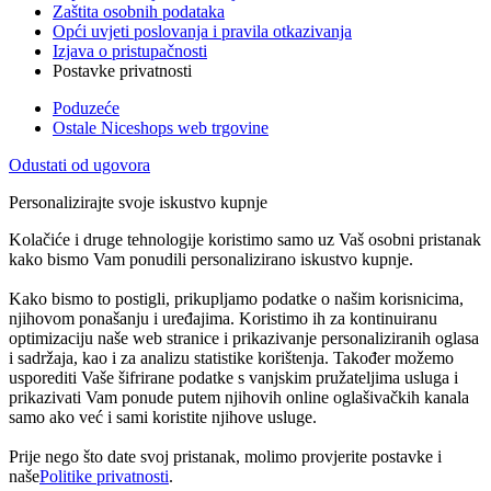
Zaštita osobnih podataka
Opći uvjeti poslovanja i pravila otkazivanja
Izjava o pristupačnosti
Postavke privatnosti
Poduzeće
Ostale Niceshops web trgovine
Odustati od ugovora
Personalizirajte svoje iskustvo kupnje
Kolačiće i druge tehnologije koristimo samo uz Vaš osobni pristanak
kako bismo Vam ponudili personalizirano iskustvo kupnje.
Kako bismo to postigli, prikupljamo podatke o našim korisnicima,
njihovom ponašanju i uređajima. Koristimo ih za kontinuiranu
optimizaciju naše web stranice i prikazivanje personaliziranih oglasa
i sadržaja, kao i za analizu statistike korištenja. Također možemo
usporediti Vaše šifrirane podatke s vanjskim pružateljima usluga i
prikazivati Vam ponude putem njihovih online oglašivačkih kanala
samo ako već i sami koristite njihove usluge.
Prije nego što date svoj pristanak, molimo provjerite postavke i
naše
Politike privatnosti
.