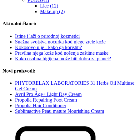
PUROPHI
Lice (12)
Make-up (2)
Aktualni članci:
Istine i laži o prirodnoj kozmetici
Snažna svojstva noćurka kod njege zrele kože
Kokosovo ulje - kako ga koristiti?
Pravilna njega kože kod nošenja zaštitne maske
Kako osobna higijena može biti dobra za planet?
Novi proizvodi:
PHYTORELAX LABORATORIES 31 Herbs Oil Multiuse
Gel Cream
Avril Pro Âge+ Light Day Cream
Propolia Repairing Foot Cream
Propolia Hair Conditioner
Sublimactive Peau mature Nourishing Cream