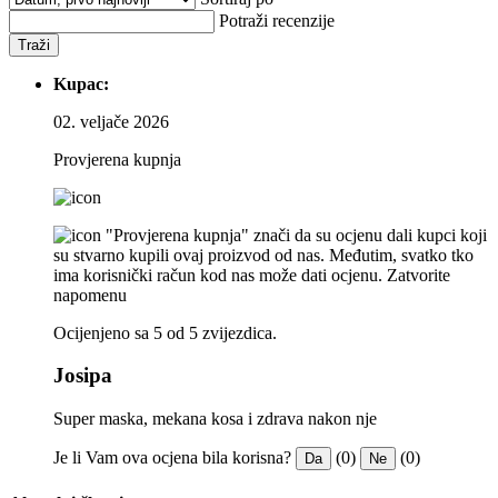
Potraži recenzije
Traži
Kupac:
02. veljače 2026
Provjerena kupnja
"Provjerena kupnja" znači da su ocjenu dali kupci koji
su stvarno kupili ovaj proizvod od nas. Međutim, svatko tko
ima korisnički račun kod nas može dati ocjenu.
Zatvorite
napomenu
Ocijenjeno sa 5 od 5 zvijezdica.
Josipa
Super maska, mekana kosa i zdrava nakon nje
Je li Vam ova ocjena bila korisna?
(0)
(0)
Da
Ne