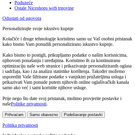
Poduzeće
Ostale Niceshops web trgovine
Odustati od ugovora
Personalizirajte svoje iskustvo kupnje
Kolačiće i druge tehnologije koristimo samo uz Vaš osobni pristanak
kako bismo Vam ponudili personalizirano iskustvo kupnje.
Kako bismo to postigli, prikupljamo podatke o našim korisnicima,
njihovom ponašanju i uređajima. Koristimo ih za kontinuiranu
optimizaciju naše web stranice i prikazivanje personaliziranih oglasa
i sadržaja, kao i za analizu statistike korištenja. Također možemo
usporediti Vaše šifrirane podatke s vanjskim pružateljima usluga i
prikazivati Vam ponude putem njihovih online oglašivačkih kanala
samo ako već i sami koristite njihove usluge.
Prije nego što date svoj pristanak, molimo provjerite postavke i
naše
Politike privatnosti
.
Prihvaćam
Samo obavezno
Podešavanje postavki
Politika privatnosti