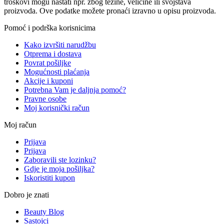
troškovi mogu nastati npr. zbog težine, veličine ili svojstava
proizvoda. Ove podatke možete pronaći izravno u opisu proizvoda.
Pomoć i podrška korisnicima
Kako izvršiti narudžbu
Otprema i dostava
Povrat pošiljke
Mogućnosti plaćanja
Akcije i kuponi
Potrebna Vam je daljnja pomoć?
Pravne osobe
Moj korisnički račun
Moj račun
Prijava
Prijava
Zaboravili ste lozinku?
Gdje je moja pošiljka?
Iskoristiti kupon
Dobro je znati
Beauty Blog
Sastojci