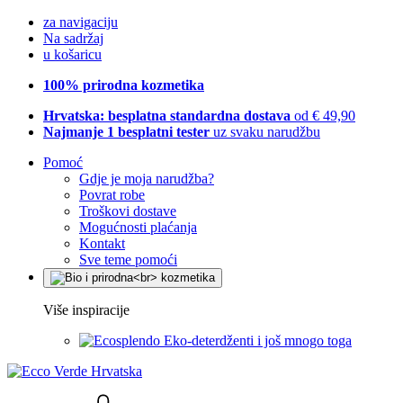
za navigaciju
Na sadržaj
u košaricu
100% prirodna kozmetika
Hrvatska: besplatna standardna dostava
od € 49,90
Najmanje 1 besplatni tester
uz svaku narudžbu
Pomoć
Gdje je moja narudžba?
Povrat robe
Troškovi dostave
Mogućnosti plaćanja
Kontakt
Sve teme pomoći
Više inspiracije
Eko-deterdženti i još mnogo toga