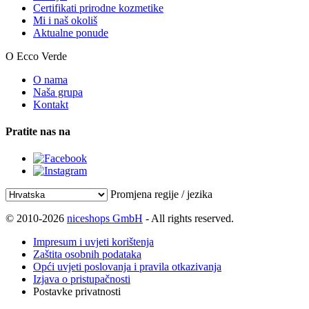
Certifikati prirodne kozmetike
Mi i naš okoliš
Aktualne ponude
O Ecco Verde
O nama
Naša grupa
Kontakt
Pratite nas na
Promjena regije / jezika
© 2010-2026
niceshops GmbH
- All rights reserved.
Impresum i uvjeti korištenja
Zaštita osobnih podataka
Opći uvjeti poslovanja i pravila otkazivanja
Izjava o pristupačnosti
Postavke privatnosti