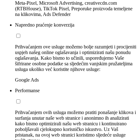
Meta-Pixel, Microsoft Advertising, creativecdn.com
(RTBHouse), TikTok Pixel, Preporuke proizvoda temeljene
na klikovima, Ads Defender
Napredno praćenje konverzija
Prihvaćanjem ove usluge možemo bolje razumjeti i procijeniti
uspjeh našeg online oglašavanja i optimizirati našu ponudu
oglašavanja. Kako bismo to učinili, uspoređujemo Vaše
šifrirane osobne podatke sa sljedećim vanjskim pružateljima
usluga ukoliko već koristite njihove usluge:
Google Ads
Performanse
Prihvaćanjem ovih usluga možemo pratiti ponašanje klikova i
surfanja unutar naše web stranice i anonimno ih analizirati
kako bismo optimizirali našu web stranicu i kontinuirano
poboljšavali cjelokupno korisničko iskustvo. Uz Vaš
pristanak, na ovoj web stranici koristimo sljedeće usluge