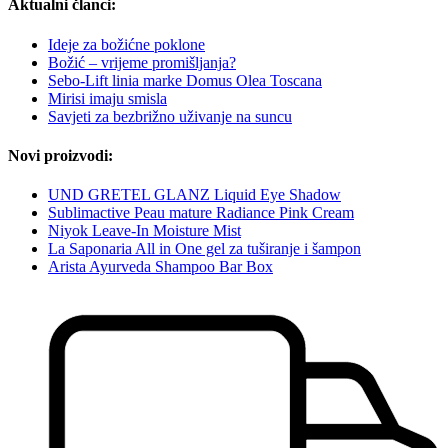
Aktualni članci:
Ideje za božićne poklone
Božić – vrijeme promišljanja?
Sebo-Lift linia marke Domus Olea Toscana
Mirisi imaju smisla
Savjeti za bezbrižno uživanje na suncu
Novi proizvodi:
UND GRETEL GLANZ Liquid Eye Shadow
Sublimactive Peau mature Radiance Pink Cream
Niyok Leave-In Moisture Mist
La Saponaria All in One gel za tuširanje i šampon
Arista Ayurveda Shampoo Bar Box