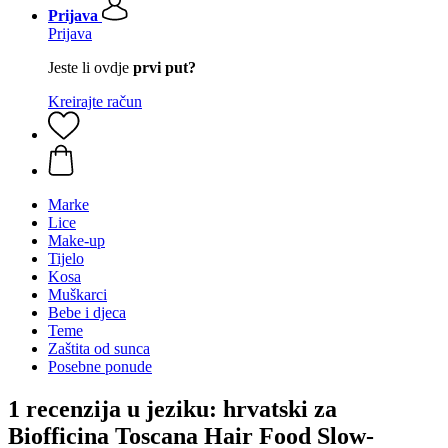
Prijava
Prijava
Jeste li ovdje
prvi put?
Kreirajte račun
Marke
Lice
Make-up
Tijelo
Kosa
Muškarci
Bebe i djeca
Teme
Zaštita od sunca
Posebne ponude
1 recenzija u jeziku: hrvatski za
Biofficina Toscana Hair Food Slow-