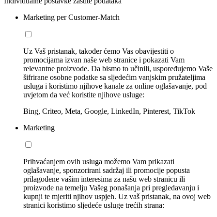
Individualne postavke zaštite podataka
Marketing per Customer-Match
Uz Vaš pristanak, također ćemo Vas obavijestiti o
promocijama izvan naše web stranice i pokazati Vam
relevantne proizvode. Da bismo to učinili, uspoređujemo Vaše
šifrirane osobne podatke sa sljedećim vanjskim pružateljima
usluga i koristimo njihove kanale za online oglašavanje, pod
uvjetom da već koristite njihove usluge:
Bing, Criteo, Meta, Google, LinkedIn, Pinterest, TikTok
Marketing
Prihvaćanjem ovih usluga možemo Vam prikazati
oglašavanje, sponzorirani sadržaj ili promocije popusta
prilagođene vašim interesima za našu web stranicu ili
proizvode na temelju Vašeg ponašanja pri pregledavanju i
kupnji te mjeriti njihov uspjeh. Uz vaš pristanak, na ovoj web
stranici koristimo sljedeće usluge trećih strana: