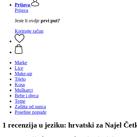
Prijava
Prijava
Jeste li ovdje
prvi put?
Kreirajte račun
Marke
Lice
Make-up
Tijelo
Kosa
Muškarci
Bebe i djeca
Teme
Zaštita od sunca
Posebne ponude
1 recenzija u jeziku: hrvatski za Najel Četk