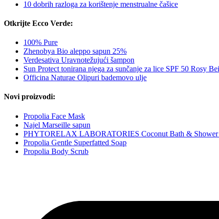
10 dobrih razloga za korištenje menstrualne čašice
Otkrijte Ecco Verde:
100% Pure
Zhenobya Bio aleppo sapun 25%
Verdesativa Uravnotežujući šampon
Sun Protect tonirana njega za sunčanje za lice SPF 50 Rosy Be
Officina Naturae Olipuri bademovo ulje
Novi proizvodi:
Propolia Face Mask
Najel Marseille sapun
PHYTORELAX LABORATORIES Coconut Bath & Shower 
Propolia Gentle Superfatted Soap
Propolia Body Scrub