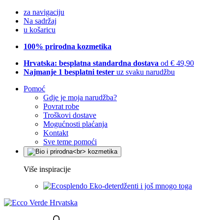
za navigaciju
Na sadržaj
u košaricu
100% prirodna kozmetika
Hrvatska: besplatna standardna dostava
od € 49,90
Najmanje 1 besplatni tester
uz svaku narudžbu
Pomoć
Gdje je moja narudžba?
Povrat robe
Troškovi dostave
Mogućnosti plaćanja
Kontakt
Sve teme pomoći
Više inspiracije
Eko-deterdženti i još mnogo toga