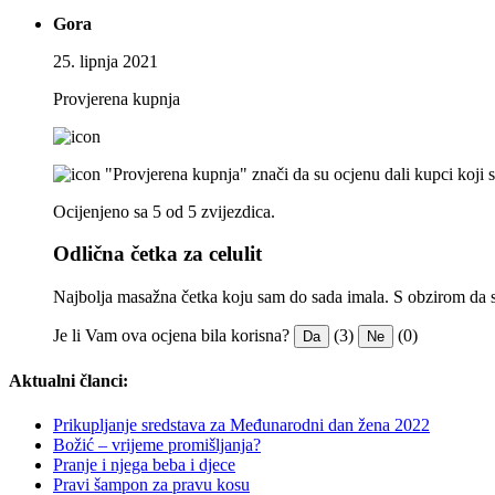
Gora
25. lipnja 2021
Provjerena kupnja
"Provjerena kupnja" znači da su ocjenu dali kupci koji 
Ocijenjeno sa 5 od 5 zvijezdica.
Odlična četka za celulit
Najbolja masažna četka koju sam do sada imala. S obzirom da su z
Je li Vam ova ocjena bila korisna?
(3)
(0)
Da
Ne
Aktualni članci:
Prikupljanje sredstava za Međunarodni dan žena 2022
Božić – vrijeme promišljanja?
Pranje i njega beba i djece
Pravi šampon za pravu kosu