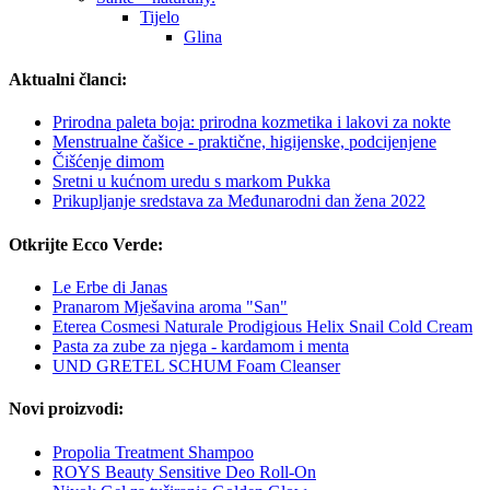
Tijelo
Glina
Aktualni članci:
Prirodna paleta boja: prirodna kozmetika i lakovi za nokte
Menstrualne čašice - praktične, higijenske, podcijenjene
Čišćenje dimom
Sretni u kućnom uredu s markom Pukka
Prikupljanje sredstava za Međunarodni dan žena 2022
Otkrijte Ecco Verde:
Le Erbe di Janas
Pranarom Mješavina aroma "San"
Eterea Cosmesi Naturale Prodigious Helix Snail Cold Cream
Pasta za zube za njega - kardamom i menta
UND GRETEL SCHUM Foam Cleanser
Novi proizvodi:
Propolia Treatment Shampoo
ROYS Beauty Sensitive Deo Roll-On