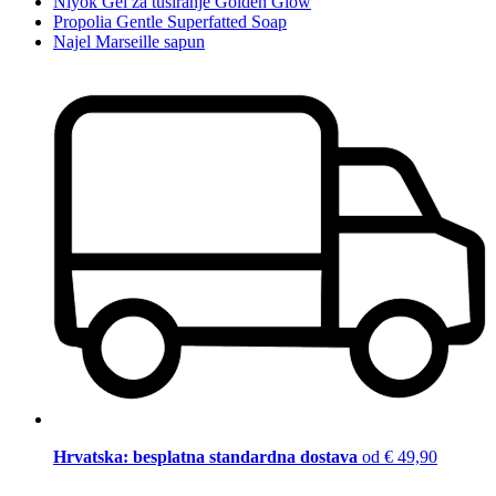
Niyok Gel za tuširanje Golden Glow
Propolia Gentle Superfatted Soap
Najel Marseille sapun
Hrvatska: besplatna standardna dostava
od € 49,90