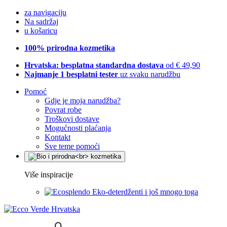
za navigaciju
Na sadržaj
u košaricu
100% prirodna kozmetika
Hrvatska: besplatna standardna dostava
od € 49,90
Najmanje 1 besplatni tester
uz svaku narudžbu
Pomoć
Gdje je moja narudžba?
Povrat robe
Troškovi dostave
Mogućnosti plaćanja
Kontakt
Sve teme pomoći
Više inspiracije
Eko-deterdženti i još mnogo toga