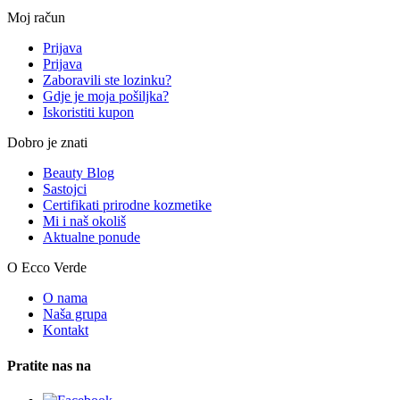
Moj račun
Prijava
Prijava
Zaboravili ste lozinku?
Gdje je moja pošiljka?
Iskoristiti kupon
Dobro je znati
Beauty Blog
Sastojci
Certifikati prirodne kozmetike
Mi i naš okoliš
Aktualne ponude
O Ecco Verde
O nama
Naša grupa
Kontakt
Pratite nas na