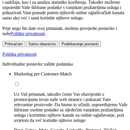
i sadržaja, kao i za analizu statistike korištenja. Također možemo
usporediti Vaše šifrirane podatke s vanjskim pružateljima usluga i
prikazivati Vam ponude putem njihovih online oglašivačkih kanala
samo ako već i sami koristite njihove usluge.
Prije nego što date svoj pristanak, molimo provjerite postavke i
naše
Politike privatnosti
.
Prihvaćam
Samo obavezno
Podešavanje postavki
Politika privatnosti
Individualne postavke zaštite podataka
Marketing per Customer-Match
Uz Vaš pristanak, također ćemo Vas obavijestiti o
promocijama izvan naše web stranice i pokazati Vam
relevantne proizvode. Da bismo to učinili, uspoređujemo Vaše
šifrirane osobne podatke sa sljedećim vanjskim pružateljima
usluga i koristimo njihove kanale za online oglašavanje, pod
uvjetom da već koristite njihove usluge: