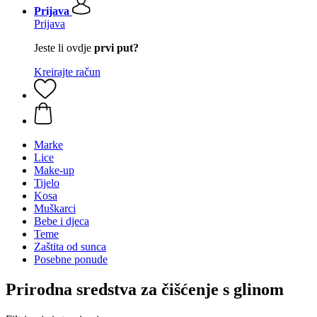
Prijava
Prijava
Jeste li ovdje
prvi put?
Kreirajte račun
Marke
Lice
Make-up
Tijelo
Kosa
Muškarci
Bebe i djeca
Teme
Zaštita od sunca
Posebne ponude
Prirodna sredstva za čišćenje s glinom