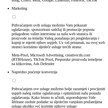
Bing, Criteo, Meta, Google, LinkedIn, Pinterest, TikTok
Marketing
Prihvaćanjem ovih usluga možemo Vam prikazati
oglašavanje, sponzorirani sadržaj ili promocije popusta
prilagođene vašim interesima za našu web stranicu ili
proizvode na temelju Vašeg ponašanja pri pregledavanju i
kupnji te mjeriti njihov uspjeh. Uz vaš pristanak, na ovoj web
stranici koristimo sljedeće usluge trećih strana:
Meta-Pixel, Microsoft Advertising, creativecdn.com
(RTBHouse), TikTok Pixel, Preporuke proizvoda temeljene
na klikovima, Ads Defender
Napredno praćenje konverzija
Prihvaćanjem ove usluge možemo bolje razumjeti i procijeniti
uspjeh našeg online oglašavanja i optimizirati našu ponudu
oglašavanja. Kako bismo to učinili, uspoređujemo Vaše
šifrirane osobne podatke sa sljedećim vanjskim pružateljima
usluga ukoliko već koristite njihove usluge: