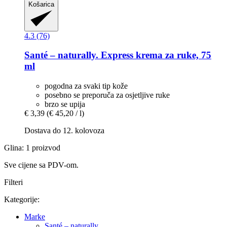
Košarica
4.3 (76)
Santé – naturally.
Express krema za ruke, 75
ml
pogodna za svaki tip kože
posebno se preporuča za osjetljive ruke
brzo se upija
€ 3,39
(€ 45,20 / l)
Dostava do 12. kolovoza
Glina: 1 proizvod
Sve cijene sa PDV-om.
Filteri
Kategorije:
Marke
Santé – naturally.