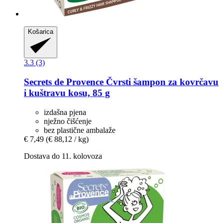
Košarica
3.3 (3)
Secrets de Provence
Čvrsti šampon za kovrčavu
i kuštravu kosu, 85 g
izdašna pjena
nježno čišćenje
bez plastične ambalaže
€ 7,49
(€ 88,12 / kg)
Dostava do 11. kolovoza