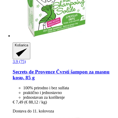
Košarica
3.9 (75)
Secrets de Provence
Čvrsti šampon za masnu
kosu, 85 g
100% prirodno i bez sulfata
praktično i jednostavno
jednostavan za korištenje
€ 7,49
(€ 88,12 / kg)
Dostava do 11. kolovoza