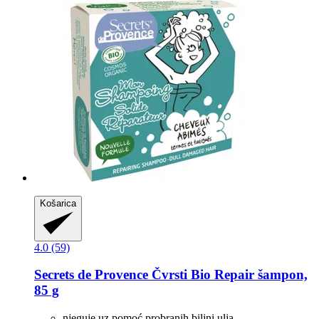
Košarica
4.0 (59)
Secrets de Provence
Čvrsti Bio Repair šampon,
85 g
njeguje uz pomoć probranih biljni ulja