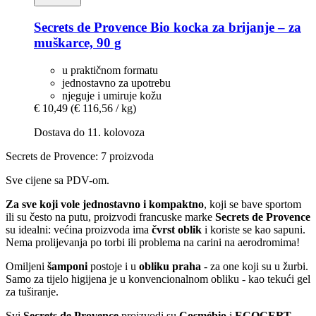
Secrets de Provence
Bio kocka za brijanje – za
muškarce, 90 g
u praktičnom formatu
jednostavno za upotrebu
njeguje i umiruje kožu
€ 10,49
(€ 116,56 / kg)
Dostava do 11. kolovoza
Secrets de Provence: 7 proizvoda
Sve cijene sa PDV-om.
Za sve koji vole jednostavno i kompaktno
, koji se bave sportom
ili su često na putu, proizvodi francuske marke
Secrets de Provence
su idealni: većina proizvoda ima
čvrst oblik
i koriste se kao sapuni.
Nema prolijevanja po torbi ili problema na carini na aerodromima!
Omiljeni
šamponi
postoje i u
obliku praha
- za one koji su u žurbi.
Samo za tijelo higijena je u konvencionalnom obliku - kao tekući gel
za tuširanje.
Svi
Secrets de Provence
proizvodi su
Cosmébio
i
ECOCERT