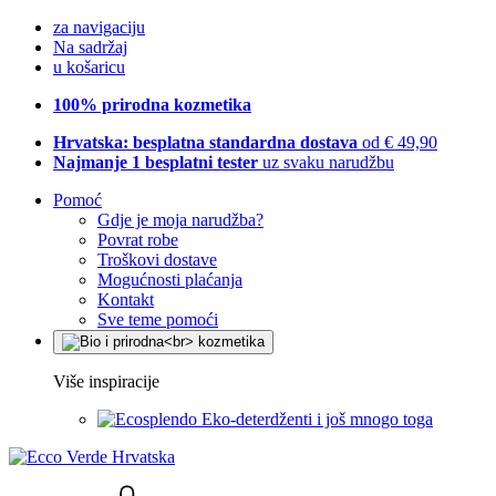
za navigaciju
Na sadržaj
u košaricu
100% prirodna kozmetika
Hrvatska: besplatna standardna dostava
od € 49,90
Najmanje 1 besplatni tester
uz svaku narudžbu
Pomoć
Gdje je moja narudžba?
Povrat robe
Troškovi dostave
Mogućnosti plaćanja
Kontakt
Sve teme pomoći
Više inspiracije
Eko-deterdženti i još mnogo toga