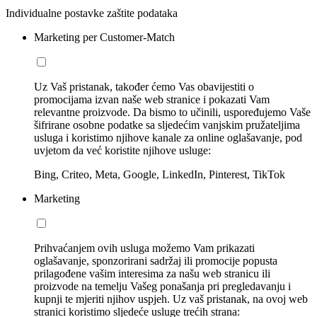
Individualne postavke zaštite podataka
Marketing per Customer-Match
Uz Vaš pristanak, također ćemo Vas obavijestiti o
promocijama izvan naše web stranice i pokazati Vam
relevantne proizvode. Da bismo to učinili, uspoređujemo Vaše
šifrirane osobne podatke sa sljedećim vanjskim pružateljima
usluga i koristimo njihove kanale za online oglašavanje, pod
uvjetom da već koristite njihove usluge:
Bing, Criteo, Meta, Google, LinkedIn, Pinterest, TikTok
Marketing
Prihvaćanjem ovih usluga možemo Vam prikazati
oglašavanje, sponzorirani sadržaj ili promocije popusta
prilagođene vašim interesima za našu web stranicu ili
proizvode na temelju Vašeg ponašanja pri pregledavanju i
kupnji te mjeriti njihov uspjeh. Uz vaš pristanak, na ovoj web
stranici koristimo sljedeće usluge trećih strana: