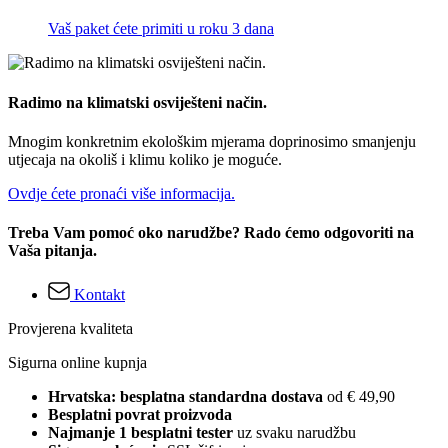
Vaš paket ćete primiti u roku 3 dana
Radimo na klimatski osviješteni način.
Mnogim konkretnim ekološkim mjerama doprinosimo smanjenju
utjecaja na okoliš i klimu koliko je moguće.
Ovdje ćete pronaći više informacija.
Treba Vam pomoć oko narudžbe? Rado ćemo odgovoriti na
Vaša pitanja.
Kontakt
Provjerena kvaliteta
Sigurna online kupnja
Hrvatska: besplatna standardna dostava
od € 49,90
Besplatni povrat proizvoda
Najmanje 1 besplatni tester
uz svaku narudžbu