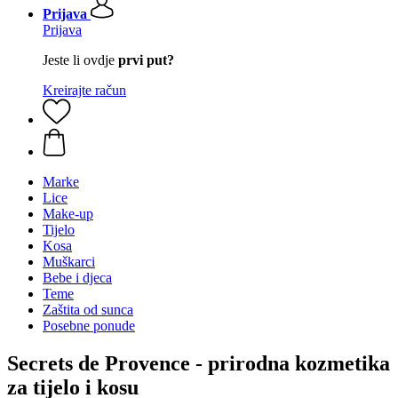
Prijava
Prijava
Jeste li ovdje
prvi put?
Kreirajte račun
Marke
Lice
Make-up
Tijelo
Kosa
Muškarci
Bebe i djeca
Teme
Zaštita od sunca
Posebne ponude
Secrets de Provence - prirodna kozmetika
za tijelo i kosu