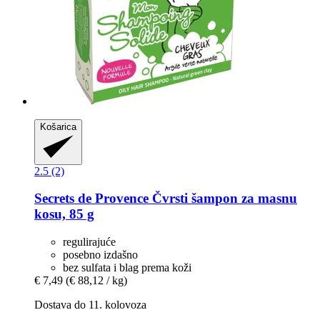
Košarica
2.5 (2)
Secrets de Provence
Čvrsti šampon za masnu
kosu, 85 g
regulirajuće
posebno izdašno
bez sulfata i blag prema koži
€ 7,49
(€ 88,12 / kg)
Dostava do 11. kolovoza