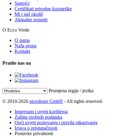
Sastojci
Certifikati prirodne kozmetike
Mi i naš okoliš
Aktualne ponude
O Ecco Verde
O nama
Naša grupa
Kontakt
Pratite nas na
Promjena regije / jezika
© 2010-2026
niceshops GmbH
- All rights reserved.
Impresum i uvjeti korištenja
Zaštita osobnih podataka
Opći uvjeti poslovanja i pravila otkazivanja
Izjava o pristupačnosti
Postavke privatnosti