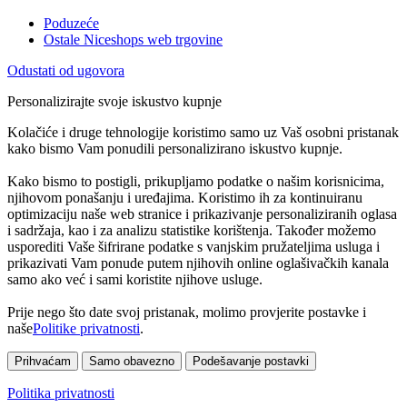
Poduzeće
Ostale Niceshops web trgovine
Odustati od ugovora
Personalizirajte svoje iskustvo kupnje
Kolačiće i druge tehnologije koristimo samo uz Vaš osobni pristanak
kako bismo Vam ponudili personalizirano iskustvo kupnje.
Kako bismo to postigli, prikupljamo podatke o našim korisnicima,
njihovom ponašanju i uređajima. Koristimo ih za kontinuiranu
optimizaciju naše web stranice i prikazivanje personaliziranih oglasa
i sadržaja, kao i za analizu statistike korištenja. Također možemo
usporediti Vaše šifrirane podatke s vanjskim pružateljima usluga i
prikazivati Vam ponude putem njihovih online oglašivačkih kanala
samo ako već i sami koristite njihove usluge.
Prije nego što date svoj pristanak, molimo provjerite postavke i
naše
Politike privatnosti
.
Prihvaćam
Samo obavezno
Podešavanje postavki
Politika privatnosti