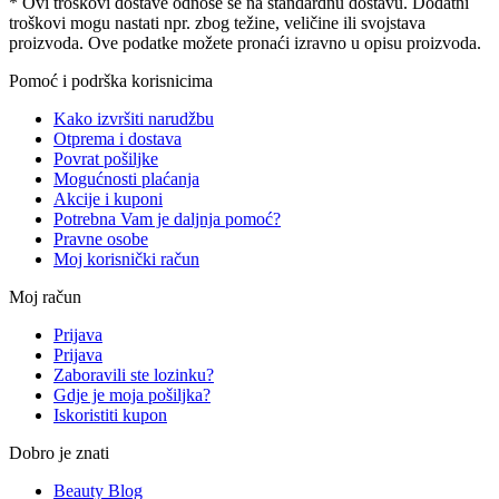
* Ovi troškovi dostave odnose se na standardnu ​​dostavu. Dodatni
troškovi mogu nastati npr. zbog težine, veličine ili svojstava
proizvoda. Ove podatke možete pronaći izravno u opisu proizvoda.
Pomoć i podrška korisnicima
Kako izvršiti narudžbu
Otprema i dostava
Povrat pošiljke
Mogućnosti plaćanja
Akcije i kuponi
Potrebna Vam je daljnja pomoć?
Pravne osobe
Moj korisnički račun
Moj račun
Prijava
Prijava
Zaboravili ste lozinku?
Gdje je moja pošiljka?
Iskoristiti kupon
Dobro je znati
Beauty Blog