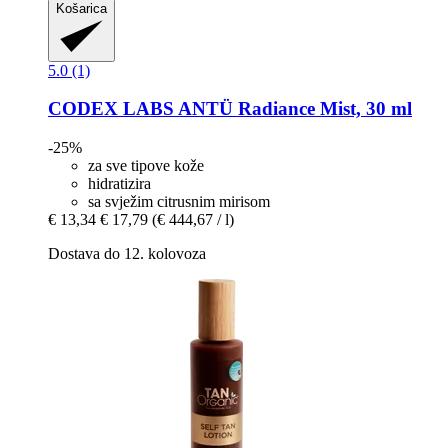
Košarica
5.0 (1)
CODEX LABS
ANTÜ Radiance Mist, 30 ml
-25%
za sve tipove kože
hidratizira
sa svježim citrusnim mirisom
€ 13,34
€ 17,79
(€ 444,67 / l)
Dostava do 12. kolovoza