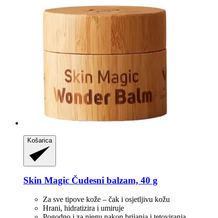
Košarica
Skin Magic
Čudesni balzam, 40 g
Za sve tipove kože – čak i osjetljivu kožu
Hrani, hidratizira i umiruje
Pogodno i za njegu nakon brijanja i tetoviranja