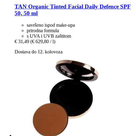
TAN Organic
Tinted Facial Daily Defence SPF
50, 50 ml
savršeno ispod make-upa
prirodna formula
s UVA i UVB zaštitom
€ 31,49
(€ 629,80 / l)
Dostava do 12. kolovoza