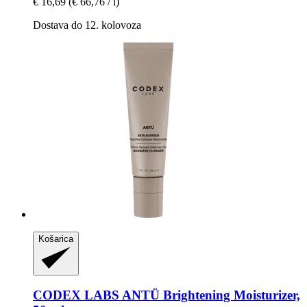
€ 16,69
(€ 66,76 / l)
Dostava do 12. kolovoza
Košarica
CODEX LABS
ANTÜ Brightening Moisturizer,