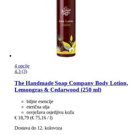
4 opcije
4.3 (3)
The Handmade Soap Company
Body Lotion,
Lemongras & Cedarwood (250 ml)
biljne esencije
eterična ulja
osvježava osjetljivu kožu
€ 18,79
(€ 75,16 / l)
Dostava do 12. kolovoza