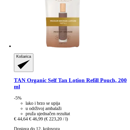
Košarica
TAN Organic
Self Tan Lotion Refill Pouch, 200
ml
-5%
lako i brzo se upija
u održivoj ambalaži
pruža ujednačen rezultat
€ 44,64
€ 46,99
(€ 223,20 / l)
Dostava do 12. kolovoza