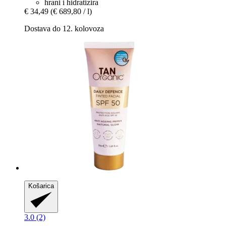
hrani i hidratizira
€ 34,49
(€ 689,80 / l)
Dostava do 12. kolovoza
Košarica
3.0 (2)