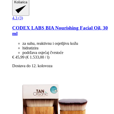
Košarica
4.3 (3)
CODEX LABS
BIA Nourishing Facial Oil, 30
ml
za suhu, reaktivnu i osjetljivu kožu
hidratizira
podržava osjećaj čvrstoće
€ 45,99
(€ 1.533,00 / l)
Dostava do 12. kolovoza