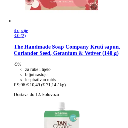
4 opcije
3.0 (2)
The Handmade Soap Company
Kruti sapun,
Coriander Seed, Geranium & Vetiver (140 g)
-5%
za ruke i tijelo
biljni sastojci
inspirativan miris
€ 9,96
€ 10,49
(€ 71,14 / kg)
Dostava do 12. kolovoza