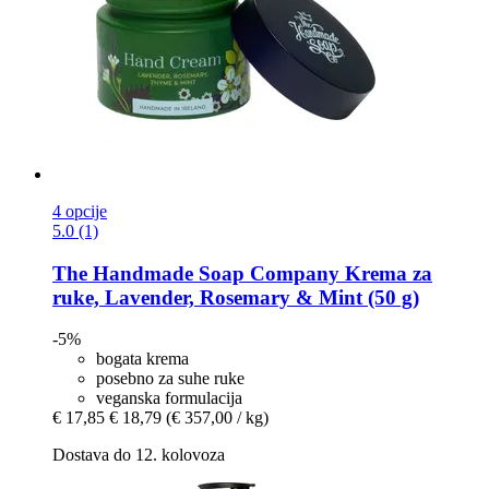
4 opcije
5.0 (1)
The Handmade Soap Company
Krema za
ruke, Lavender, Rosemary & Mint (50 g)
-5%
bogata krema
posebno za suhe ruke
veganska formulacija
€ 17,85
€ 18,79
(€ 357,00 / kg)
Dostava do 12. kolovoza