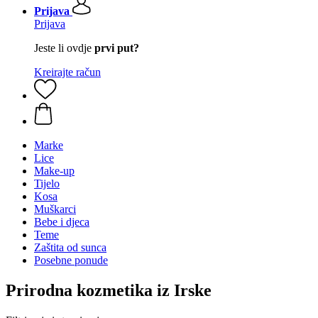
Prijava
Prijava
Jeste li ovdje
prvi put?
Kreirajte račun
Marke
Lice
Make-up
Tijelo
Kosa
Muškarci
Bebe i djeca
Teme
Zaštita od sunca
Posebne ponude
Prirodna kozmetika iz Irske