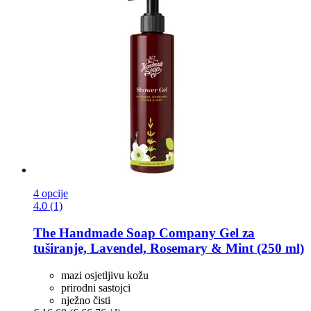
4 opcije
4.0 (1)
The Handmade Soap Company
Gel za
tuširanje, Lavendel, Rosemary & Mint (250 ml)
mazi osjetljivu kožu
prirodni sastojci
nježno čisti