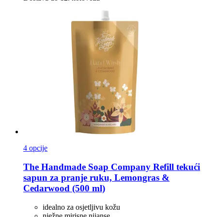
4 opcije
The Handmade Soap Company
Refill tekući
sapun za pranje ruku, Lemongras &
Cedarwood (500 ml)
idealno za osjetljivu kožu
nježne mirisne nijanse