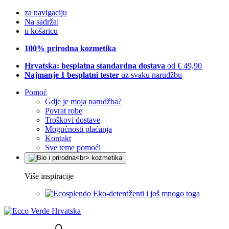
za navigaciju
Na sadržaj
u košaricu
100% prirodna kozmetika
Hrvatska: besplatna standardna dostava
od € 49,90
Najmanje 1 besplatni tester
uz svaku narudžbu
Pomoć
Gdje je moja narudžba?
Povrat robe
Troškovi dostave
Mogućnosti plaćanja
Kontakt
Sve teme pomoći
Više inspiracije
Eko-deterdženti i još mnogo toga