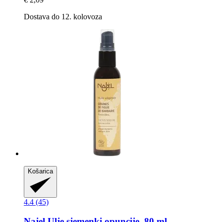
Dostava do 12. kolovoza
Košarica
4.4 (45)
Najel
Ulje sjemenki opuncije, 80 ml