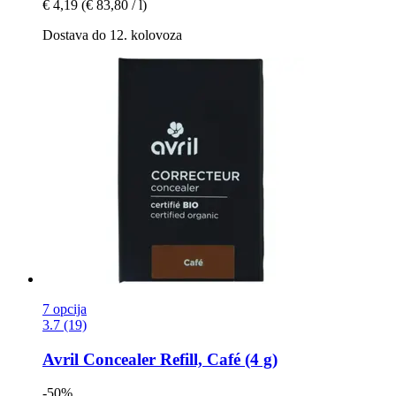
€ 4,19
(€ 83,80 / l)
Dostava do 12. kolovoza
7 opcija
3.7 (19)
Avril
Concealer Refill, Café (4 g)
-50%