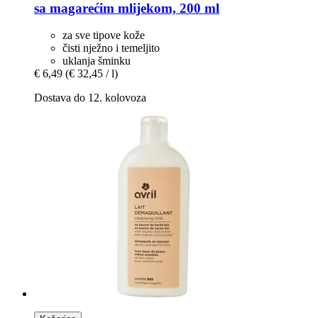
sa magarećim mlijekom, 200 ml
za sve tipove kože
čisti nježno i temeljito
uklanja šminku
€ 6,49
(€ 32,45 / l)
Dostava do 12. kolovoza