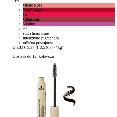
-5%
Opale Rose
Vrai Rouge
Griotte
Châtaigne
Violine
+5
štiti i hrani usne
intenzivno pigmentira
odlična postojnost
€ 5,02
€ 5,29
(€ 2.510,00 / kg)
Dostava do 12. kolovoza