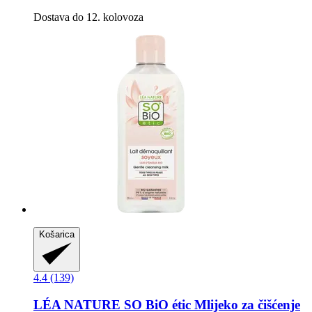
Dostava do 12. kolovoza
Košarica
4.4 (139)
LÉA NATURE SO BiO étic
Mlijeko za čišćenje