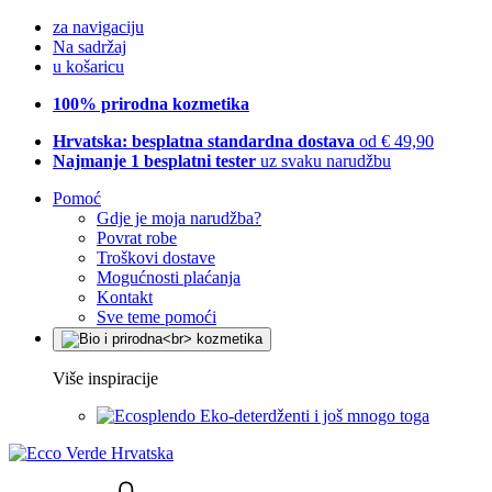
za navigaciju
Na sadržaj
u košaricu
100% prirodna kozmetika
Hrvatska: besplatna standardna dostava
od € 49,90
Najmanje 1 besplatni tester
uz svaku narudžbu
Pomoć
Gdje je moja narudžba?
Povrat robe
Troškovi dostave
Mogućnosti plaćanja
Kontakt
Sve teme pomoći
Više inspiracije
Eko-deterdženti i još mnogo toga