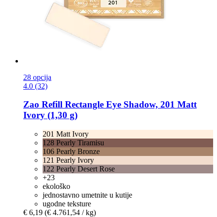
28 opcija
4.0 (32)
Zao
Refill Rectangle Eye Shadow, 201 Matt
Ivory (1,30 g)
201 Matt Ivory
128 Pearly Tiramisu
106 Pearly Bronze
121 Pearly Ivory
122 Pearly Desert Rose
+23
ekološko
jednostavno umetnite u kutije
ugodne teksture
€ 6,19
(€ 4.761,54 / kg)