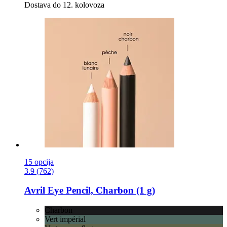
Dostava do 12. kolovoza
15 opcija
3.9 (762)
Avril
Eye Pencil, Charbon (1 g)
Charbon
Vert impérial