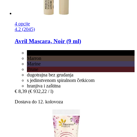
4 opcije
4.2 (2045)
Avril
Mascara, Noir (9 ml)
Noir
Marron
Marine
Prune
dugotrajna bez grudanja
s jedinstvenom spiralnom četkicom
hranjiva i zaštitna
€ 8,39
(€ 932,22 / l)
Dostava do 12. kolovoza