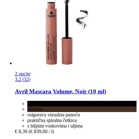
2 opcije
3.2 (32)
Avril
Mascara Volume, Noir (10 ml)
Noir
Marron
osigurava vizualnu punoću
praktična spiralna četkica
s biljnim voskovima i uljima
€ 8,39
(€ 839,00 / l)