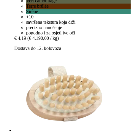
Vert camouflage
Terre brûlée
Sirène
+10
savršena tekstura koja drži
precizno nanošenje
pogodno i za osjetljive oči
€ 4,19
(€ 4.190,00 / kg)
Dostava do 12. kolovoza