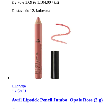
€ 2,76
€ 3,69
(€ 1.104,00 / kg)
Dostava do 12. kolovoza
10 opcija
4.2 (534)
Avril
Lipstick Pencil Jumbo, Opale Rose (2 g)