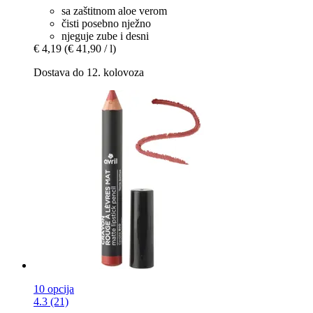
sa zaštitnom aloe verom
čisti posebno nježno
njeguje zube i desni
€ 4,19
(€ 41,90 / l)
Dostava do 12. kolovoza
10 opcija
4.3 (21)