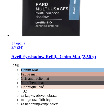
37 opcija
3.7 (24)
Avril
Eyeshadow Refill, Denim Mat (2,50 g)
-25%
Denim Mat
Fauve mat
Gris anthracite mat
Noir ébène mat
Or antique irisé
+32
za kapke, obrve i obraze
mnogo različitih boja
za nadopunjavanje palete