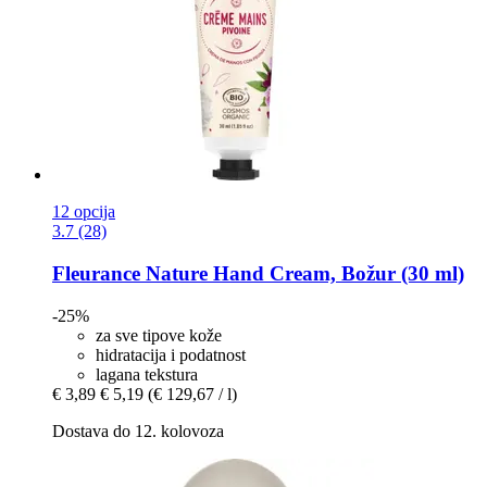
12 opcija
3.7 (28)
Fleurance Nature
Hand Cream, Božur (30 ml)
-25%
za sve tipove kože
hidratacija i podatnost
lagana tekstura
€ 3,89
€ 5,19
(€ 129,67 / l)
Dostava do 12. kolovoza