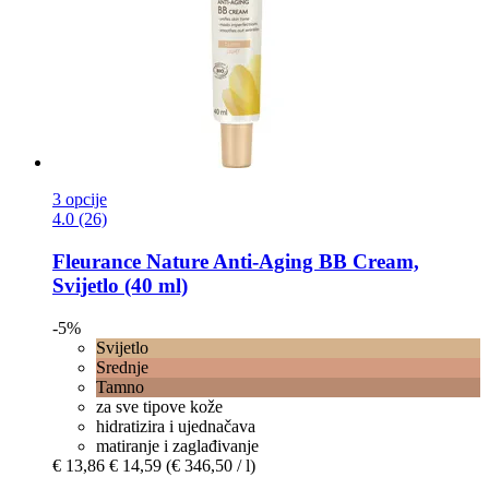
3 opcije
4.0 (26)
Fleurance Nature
Anti-​Aging BB Cream,
Svijetlo (40 ml)
-5%
Svijetlo
Srednje
Tamno
za sve tipove kože
hidratizira i ujednačava
matiranje i zaglađivanje
€ 13,86
€ 14,59
(€ 346,50 / l)