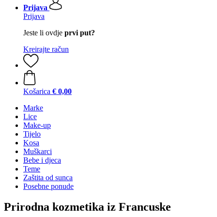
Prijava
Prijava
Jeste li ovdje
prvi put?
Kreirajte račun
Košarica
€ 0,00
Marke
Lice
Make-up
Tijelo
Kosa
Muškarci
Bebe i djeca
Teme
Zaštita od sunca
Posebne ponude
Prirodna kozmetika iz Francuske