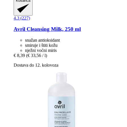
Košarica
4.3 (227)
Avril
Cleansing Milk, 250 ml
snažan antioksidant
smiruje i štiti kožu
nježni voćni miris
€ 8,39
(€ 33,56 / l)
Dostava do 12. kolovoza