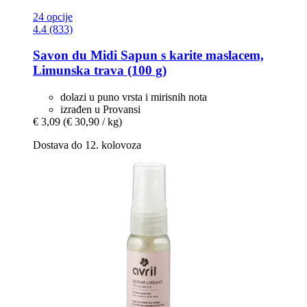
24 opcije
4.4 (833)
Savon du Midi
Sapun s karite maslacem,
Limunska trava (100 g)
dolazi u puno vrsta i mirisnih nota
izrađen u Provansi
€ 3,09
(€ 30,90 / kg)
Dostava do 12. kolovoza