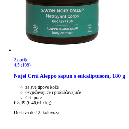
2 opcije
4.5 (108)
Najel
Crni Aleppo sapun s eukaliptusom, 180 g
za sve tipove kože
osvježavajuće i pročišćavajuće
čisti pore
€ 8,39
(€ 46,61 / kg)
Dostava do 12. kolovoza