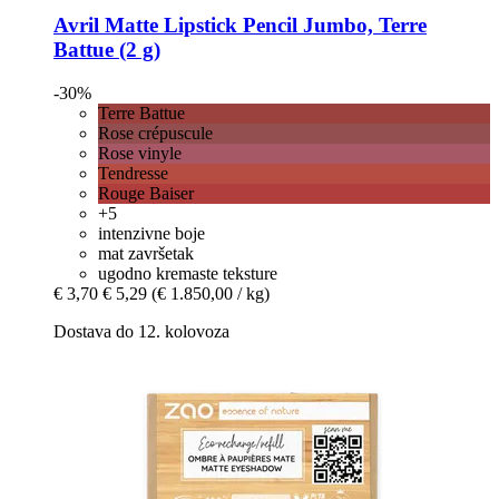
Avril
Matte Lipstick Pencil Jumbo, Terre
Battue (2 g)
-30%
Terre Battue
Rose crépuscule
Rose vinyle
Tendresse
Rouge Baiser
+5
intenzivne boje
mat završetak
ugodno kremaste teksture
€ 3,70
€ 5,29
(€ 1.850,00 / kg)
Dostava do 12. kolovoza