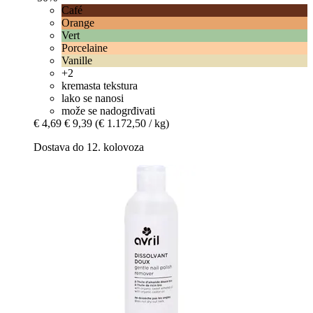
Café
Orange
Vert
Porcelaine
Vanille
+2
kremasta tekstura
lako se nanosi
može se nadogrđivati
€ 4,69
€ 9,39
(€ 1.172,50 / kg)
Dostava do 12. kolovoza