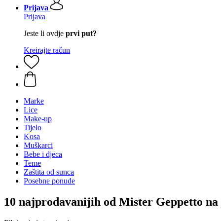
Prijava
Prijava
Jeste li ovdje
prvi put?
Kreirajte račun
Marke
Lice
Make-up
Tijelo
Kosa
Muškarci
Bebe i djeca
Teme
Zaštita od sunca
Posebne ponude
10 najprodavanijih od Mister Geppetto na