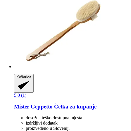
Košarica
5.0 (1)
Mister Geppetto
Četka za kupanje
doseže i teško dostupna mjesta
izdržljivi dodatak
proizvedeno u Sloveniji