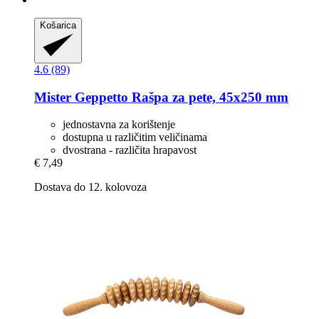
Košarica
4.6 (89)
Mister Geppetto
Rašpa za pete, 45x250 mm
jednostavna za korištenje
dostupna u različitim veličinama
dvostrana - različita hrapavost
€ 7,49
Dostava do 12. kolovoza