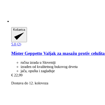
Košarica
5.0 (2)
Mister Geppetto
Valjak za masažu protiv celulita -
ručna izrada u Sloveniji
izrađen od kvalitetnog bukovog drveta
jača, opušta i zaglađuje
€ 22,99
Dostava do 12. kolovoza