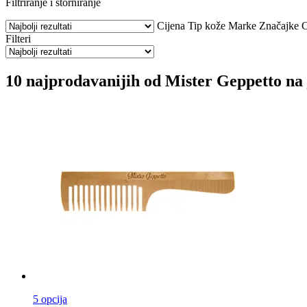
Filtriranje i storniranje
Cijena
Tip kože
Marke
Značajke
C
Filteri
10 najprodavanijih od Mister Geppetto na
5 opcija