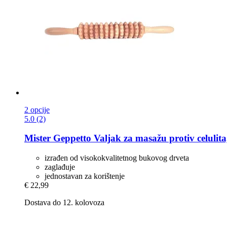
2 opcije
5.0 (2)
Mister Geppetto
Valjak za masažu protiv celulita
izrađen od visokokvalitetnog bukovog drveta
zaglađuje
jednostavan za korištenje
€ 22,99
Dostava do 12. kolovoza