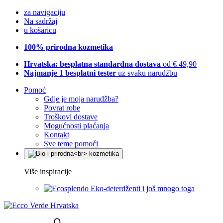
za navigaciju
Na sadržaj
u košaricu
100% prirodna kozmetika
Hrvatska: besplatna standardna dostava
od € 49,90
Najmanje 1 besplatni tester
uz svaku narudžbu
Pomoć
Gdje je moja narudžba?
Povrat robe
Troškovi dostave
Mogućnosti plaćanja
Kontakt
Sve teme pomoći
Više inspiracije
Eko-deterdženti i još mnogo toga