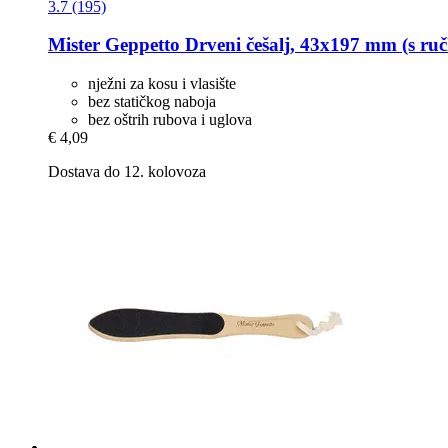
3.7 (195)
Mister Geppetto
Drveni češalj, 43x197 mm (s ruč
nježni za kosu i vlasište
bez statičkog naboja
bez oštrih rubova i uglova
€ 4,09
Dostava do 12. kolovoza