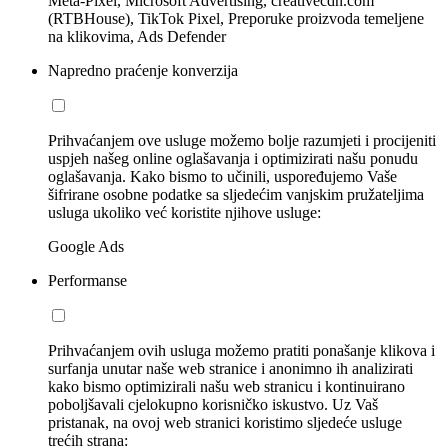
Meta-Pixel, Microsoft Advertising, creativecdn.com
(RTBHouse), TikTok Pixel, Preporuke proizvoda temeljene
na klikovima, Ads Defender
Napredno praćenje konverzija
Prihvaćanjem ove usluge možemo bolje razumjeti i procijeniti
uspjeh našeg online oglašavanja i optimizirati našu ponudu
oglašavanja. Kako bismo to učinili, uspoređujemo Vaše
šifrirane osobne podatke sa sljedećim vanjskim pružateljima
usluga ukoliko već koristite njihove usluge:
Google Ads
Performanse
Prihvaćanjem ovih usluga možemo pratiti ponašanje klikova i
surfanja unutar naše web stranice i anonimno ih analizirati
kako bismo optimizirali našu web stranicu i kontinuirano
poboljšavali cjelokupno korisničko iskustvo. Uz Vaš
pristanak, na ovoj web stranici koristimo sljedeće usluge
trećih strana: