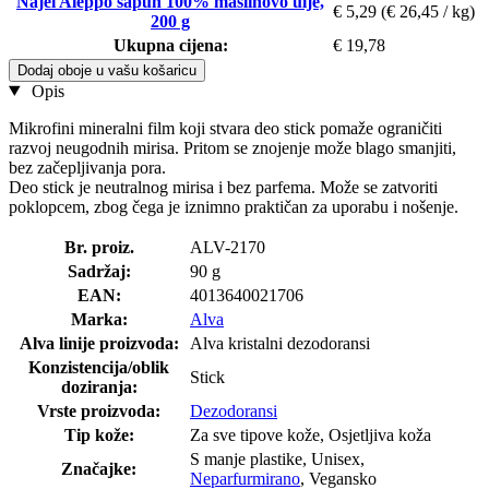
Najel Aleppo sapun 100% maslinovo ulje,
€ 5,29
(€ 26,45 / kg)
200 g
Ukupna cijena:
€ 19,78
Dodaj oboje u vašu košaricu
Opis
Mikrofini mineralni film koji stvara deo stick pomaže ograničiti
razvoj neugodnih mirisa. Pritom se znojenje može blago smanjiti,
bez začepljivanja pora.
Deo stick je neutralnog mirisa i bez parfema. Može se zatvoriti
poklopcem, zbog čega je iznimno praktičan za uporabu i nošenje.
Br. proiz.
ALV-2170
Sadržaj:
90 g
EAN:
4013640021706
Marka:
Alva
Alva linije proizvoda:
Alva kristalni dezodoransi
Konzistencija/oblik
Stick
doziranja:
Vrste proizvoda:
Dezodoransi
Tip kože:
Za sve tipove kože, Osjetljiva koža
S manje plastike, Unisex,
Značajke:
Neparfurmirano
, Vegansko