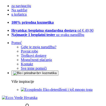
za navigaciju
Na sadržaj
u košaricu
100% prirodna kozmetika
Hrvatska: besplatna standardna dostava
od € 49,90
Najmanje 1 besplatni tester
uz svaku narudžbu
Pomoć
Gdje je moja narudžba?
Povrat robe
Troškovi dostave
Mogućnosti plaćanja
Kontakt
Sve teme pomoći
Više inspiracije
Eko-deterdženti i još mnogo toga