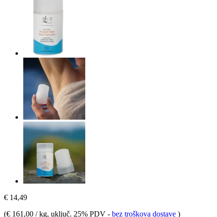
€ 14,49
(
€ 161,00 / kg
, uključ. 25% PDV
-
bez troškova dostave
)