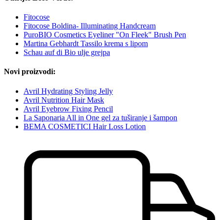
Fitocose
Fitocose Boldina- Illuminating Handcream
PuroBIO Cosmetics Eyeliner "On Fleek" Brush Pen
Martina Gebhardt Tassilo krema s lipom
Schau auf di Bio ulje grejpa
Novi proizvodi:
Avril Hydrating Styling Jelly
Avril Nutrition Hair Mask
Avril Eyebrow Fixing Pencil
La Saponaria All in One gel za tuširanje i šampon
BEMA COSMETICI Hair Loss Lotion