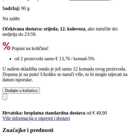
Sadržaj:
90 g
Na zalihi
Očekivana dostava: srijeda, 12. kolovoza
, ako naručite do:
nedjelja do 23:59
.
Popust na količinu!
od 2 proizvoda samo
€ 13,76
/ komad
-5%
U našem skladištu ostalo je još samo 12 komada ovog proizvoda.
Dopuna je na putu! Ukoliko se naruči više, to bi moglo utjecati na
datum isporuke.
Dodajte u košaricu
Hrvatska: besplatna standardna dostava
od € 49,90
Više informacija o otpremi i dostavi
Značajke i prednosti