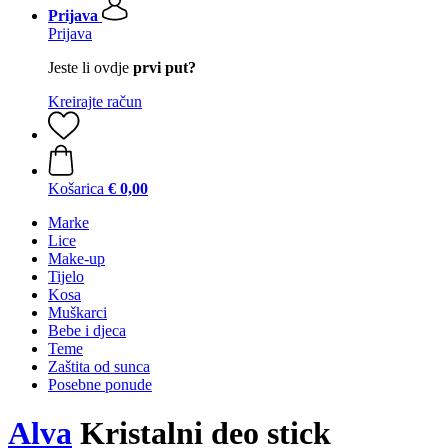
Prijava
Prijava
Jeste li ovdje
prvi put?
Kreirajte račun
Košarica
€ 0,00
Marke
Lice
Make-up
Tijelo
Kosa
Muškarci
Bebe i djeca
Teme
Zaštita od sunca
Posebne ponude
Alva
Kristalni deo stick