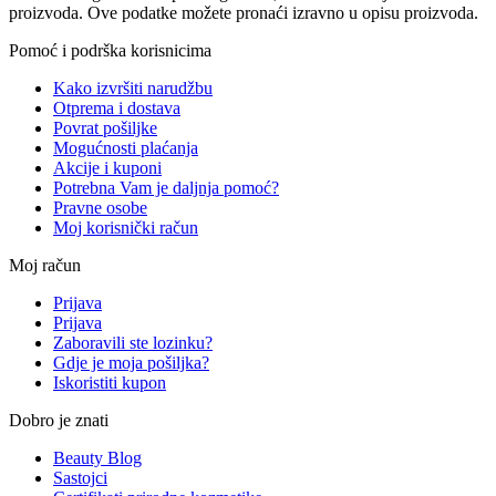
proizvoda. Ove podatke možete pronaći izravno u opisu proizvoda.
Pomoć i podrška korisnicima
Kako izvršiti narudžbu
Otprema i dostava
Povrat pošiljke
Mogućnosti plaćanja
Akcije i kuponi
Potrebna Vam je daljnja pomoć?
Pravne osobe
Moj korisnički račun
Moj račun
Prijava
Prijava
Zaboravili ste lozinku?
Gdje je moja pošiljka?
Iskoristiti kupon
Dobro je znati
Beauty Blog
Sastojci