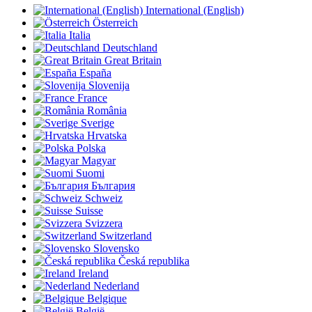
International (English)
Österreich
Italia
Deutschland
Great Britain
España
Slovenija
France
România
Sverige
Hrvatska
Polska
Magyar
Suomi
България
Schweiz
Suisse
Svizzera
Switzerland
Slovensko
Česká republika
Ireland
Nederland
Belgique
België