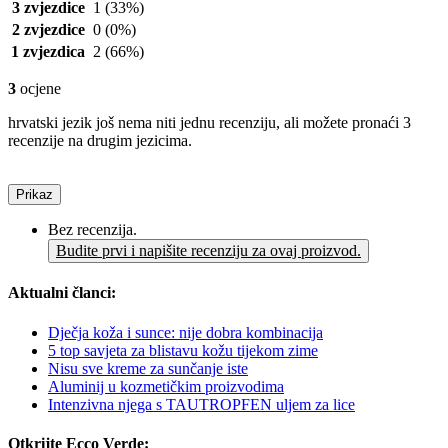
3 zvjezdice
1
(33%)
2 zvjezdice
0
(0%)
1 zvjezdica
2
(66%)
3
ocjene
hrvatski jezik još nema niti jednu recenziju, ali možete pronaći 3
recenzije na drugim jezicima.
Prikaz
Bez recenzija.
Budite prvi i napišite recenziju za ovaj proizvod.
Aktualni članci:
Dječja koža i sunce: nije dobra kombinacija
5 top savjeta za blistavu kožu tijekom zime
Nisu sve kreme za sunčanje iste
Aluminij u kozmetičkim proizvodima
Intenzivna njega s TAUTROPFEN uljem za lice
Otkrijte Ecco Verde: