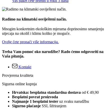
Vaš paket ćete primiti u roku 3 dana
Radimo na klimatski osviješteni način.
Mnogim konkretnim ekološkim mjerama doprinosimo smanjenju
utjecaja na okoliš i klimu koliko je moguće.
Ovdje ćete pronaći više informacija.
Treba Vam pomoć oko narudžbe? Rado ćemo odgovoriti na
Vaša pitanja.
Kontakt
Provjerena kvaliteta
Sigurna online kupnja
Hrvatska: besplatna standardna dostava
od € 49,90
Besplatni povrat proizvoda
Najmanje 1 besplatni tester
uz svaku narudžbu
Sigurno plaćanje
SSL šifriranjem