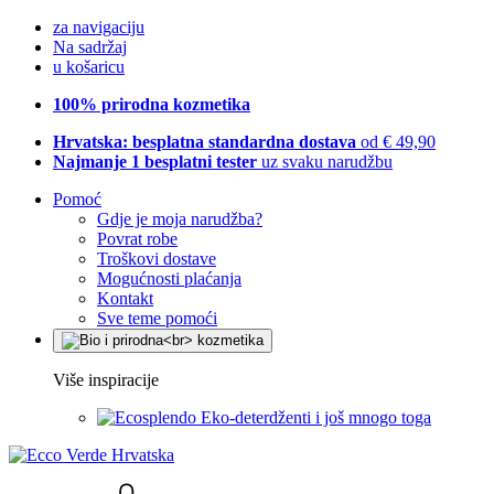
za navigaciju
Na sadržaj
u košaricu
100% prirodna kozmetika
Hrvatska: besplatna standardna dostava
od € 49,90
Najmanje 1 besplatni tester
uz svaku narudžbu
Pomoć
Gdje je moja narudžba?
Povrat robe
Troškovi dostave
Mogućnosti plaćanja
Kontakt
Sve teme pomoći
Više inspiracije
Eko-deterdženti i još mnogo toga