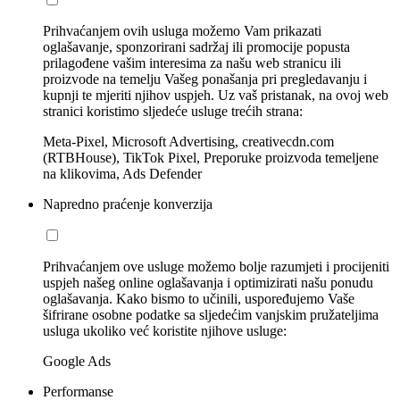
Prihvaćanjem ovih usluga možemo Vam prikazati
oglašavanje, sponzorirani sadržaj ili promocije popusta
prilagođene vašim interesima za našu web stranicu ili
proizvode na temelju Vašeg ponašanja pri pregledavanju i
kupnji te mjeriti njihov uspjeh. Uz vaš pristanak, na ovoj web
stranici koristimo sljedeće usluge trećih strana:
Meta-Pixel, Microsoft Advertising, creativecdn.com
(RTBHouse), TikTok Pixel, Preporuke proizvoda temeljene
na klikovima, Ads Defender
Napredno praćenje konverzija
Prihvaćanjem ove usluge možemo bolje razumjeti i procijeniti
uspjeh našeg online oglašavanja i optimizirati našu ponudu
oglašavanja. Kako bismo to učinili, uspoređujemo Vaše
šifrirane osobne podatke sa sljedećim vanjskim pružateljima
usluga ukoliko već koristite njihove usluge:
Google Ads
Performanse