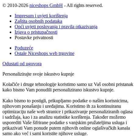
© 2010-2026
niceshops GmbH
- All rights reserved.
Impresum i uvjeti korištenja
Zaštita osobnih podataka
Opći uvjeti poslovanja i pravila otkazivanja
Izjava o pristupačnosti
Postavke privatnosti
Poduzeće
Ostale Niceshops web trgovine
Odustati od ugovora
Personalizirajte svoje iskustvo kupnje
Kolačiće i druge tehnologije koristimo samo uz Vaš osobni pristanak
kako bismo Vam ponudili personalizirano iskustvo kupnje.
Kako bismo to postigli, prikupljamo podatke o našim korisnicima,
njihovom ponašanju i uređajima. Koristimo ih za kontinuiranu
optimizaciju naše web stranice i prikazivanje personaliziranih oglasa
i sadržaja, kao i za analizu statistike korištenja. Također možemo
usporediti Vaše šifrirane podatke s vanjskim pružateljima usluga i
prikazivati Vam ponude putem njihovih online oglašivačkih kanala
samo ako već i sami koristite njihove usluge.