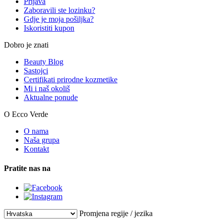
Prijava
Zaboravili ste lozinku?
Gdje je moja pošiljka?
Iskoristiti kupon
Dobro je znati
Beauty Blog
Sastojci
Certifikati prirodne kozmetike
Mi i naš okoliš
Aktualne ponude
O Ecco Verde
O nama
Naša grupa
Kontakt
Pratite nas na
Promjena regije / jezika