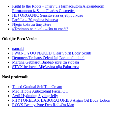
Right to the Roots – Intervju s farmaceutom Alexanderom
Ehrmannom iz Saint Charles Cosmetics
HEJ ORGANIC Sensitive za osjetljivu kožu
Farfalla – 30 godina iskustva
Njega kože za tinejdžere
»Testirano na nikal« – što to znači?
Otkrijte Ecco Verde:
namaki
I WANT YOU NAKED Clear Spirit Body Scrub
Demmers Teehaus Zeleni čaj "zeleni đumbir"
Martina Gebhardt Baobab sprej za stopala
STYX be loved Mješavina ulja Palmarosa
Novi proizvodi:
Tinted Gradual Self Tan Cream
Mad Hippie Antioxidant Facial Oil
Avril Hydrating Styling Jelly
PHYTORELAX LABORATORIES Argan Oil Body Lotion
ROYS Beauty Pure Deo Roll-On Man