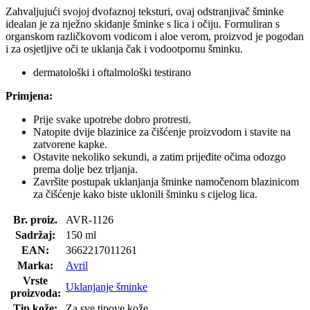
Zahvaljujući svojoj dvofaznoj teksturi, ovaj odstranjivač šminke
idealan je za nježno skidanje šminke s lica i očiju. Formuliran s
organskom različkovom vodicom i aloe verom, proizvod je pogodan
i za osjetljive oči te uklanja čak i vodootpornu šminku.
dermatološki i oftalmološki testirano
Primjena:
Prije svake upotrebe dobro protresti.
Natopite dvije blazinice za čišćenje proizvodom i stavite na
zatvorene kapke.
Ostavite nekoliko sekundi, a zatim prijeđite očima odozgo
prema dolje bez trljanja.
Završite postupak uklanjanja šminke namočenom blazinicom
za čišćenje kako biste uklonili šminku s cijelog lica.
Br. proiz.
AVR-1126
Sadržaj:
150 ml
EAN:
3662217011261
Marka:
Avril
Vrste
Uklanjanje šminke
proizvoda:
Tip kože:
Za sve tipove kože