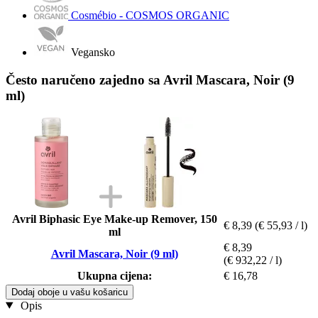
Cosmébio - COSMOS ORGANIC
Vegansko
Često naručeno zajedno sa Avril Mascara, Noir (9
ml)
Avril Biphasic Eye Make-up Remover, 150
€ 8,39
(€ 55,93 / l)
ml
€ 8,39
Avril Mascara, Noir (9 ml)
(€ 932,22 / l)
Ukupna cijena:
€ 16,78
Dodaj oboje u vašu košaricu
Opis