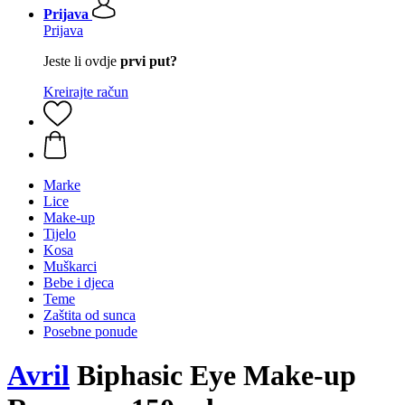
Prijava
Prijava
Jeste li ovdje
prvi put?
Kreirajte račun
Marke
Lice
Make-up
Tijelo
Kosa
Muškarci
Bebe i djeca
Teme
Zaštita od sunca
Posebne ponude
Avril
Biphasic Eye Make-up