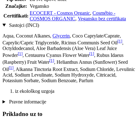
Značajke:
Vegansko
ECOCERT - Cosmos Organic
,
Cosmébio -
Certtifikati:
COSMOS ORGANIC
,
Vegansko bez certifikata
Sastojci (INCI)
Aqua, Coconut Alkanes,
Glycerin
, Coco Caprylate/Caprate,
[1]
Caprylic/Capric Triglyceride, Ricinus Communis Seed Oil
,
Octyldodecanol, Aloe Barbadensis (Aloe Vera) Leaf Juice
[1]
[1]
Powder
, Centaurea Cyanus Flower Water
, Rubus Idaeus
[1]
(Raspberry) Fruit Water
, Helianthus Annus (Sunflower) Seed
[1]
Oil
, Alkanna Tinctoria Root Extract, Sodium Chloride, Levulinic
Acid, Sodium Levulinate, Sodium Hydroxyde, Citricacid,
Potassium Sorbate, Sodium Benzoate, Parfum
iz ekološkog uzgoja
Pravne informacije
Prikladno uz to