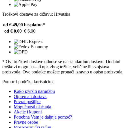
Troškovi dostave za državu: Hrvatska
od € 49,90
besplatno*
od € 0,00
€ 6,90
* Ovi troškovi dostave odnose se na standardnu ​​dostavu. Dodatni
troškovi mogu nastati npr. zbog težine, veličine ili svojstava
proizvoda. Ove podatke možete pronaći izravno u opisu proizvoda.
Pomoć i podrška korisnicima
Kako izvršiti narudžbu
Otprema i dostava
Povrat pošiljke
Mogućnosti plaćanja
Akcije i kuponi
Potrebna Vam je daljnja pomoć?
Pravne osobe
Moj korisnički račun