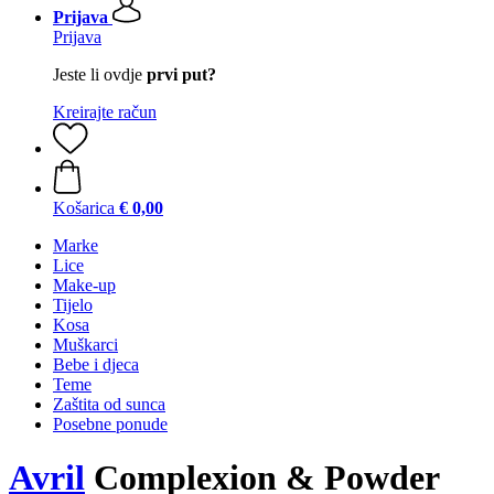
Prijava
Prijava
Jeste li ovdje
prvi put?
Kreirajte račun
Košarica
€ 0,00
Marke
Lice
Make-up
Tijelo
Kosa
Muškarci
Bebe i djeca
Teme
Zaštita od sunca
Posebne ponude
Avril
Complexion & Powder