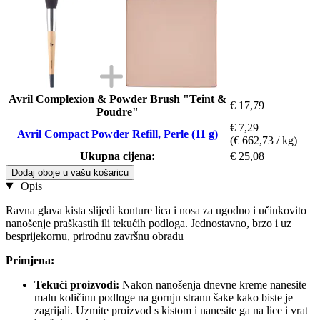
Avril Complexion & Powder Brush "Teint &
€ 17,79
Poudre"
€ 7,29
Avril Compact Powder Refill, Perle (11 g)
(€ 662,73 / kg)
Ukupna cijena:
€ 25,08
Dodaj oboje u vašu košaricu
Opis
Ravna glava kista slijedi konture lica i nosa za ugodno i učinkovito
nanošenje praškastih ili tekućih podloga. Jednostavno, brzo i uz
besprijekornu, prirodnu završnu obradu
Primjena:
Tekući proizvodi:
Nakon nanošenja dnevne kreme nanesite
malu količinu podloge na gornju stranu šake kako biste je
zagrijali. Uzmite proizvod s kistom i nanesite ga na lice i vrat