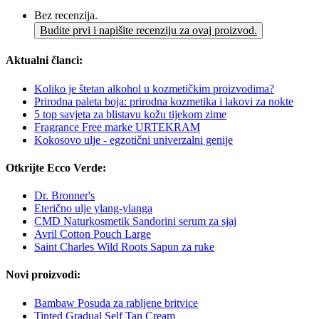
Bez recenzija.
Budite prvi i napišite recenziju za ovaj proizvod.
Aktualni članci:
Koliko je štetan alkohol u kozmetičkim proizvodima?
Prirodna paleta boja: prirodna kozmetika i lakovi za nokte
5 top savjeta za blistavu kožu tijekom zime
Fragrance Free marke URTEKRAM
Kokosovo ulje - egzotični univerzalni genije
Otkrijte Ecco Verde:
Dr. Bronner's
Eterično ulje ylang-ylanga
CMD Naturkosmetik Sandorini serum za sjaj
Avril Cotton Pouch Large
Saint Charles Wild Roots Sapun za ruke
Novi proizvodi:
Bambaw Posuda za rabljene britvice
Tinted Gradual Self Tan Cream