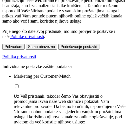
optimizaciju naše web stranice i prikazivanje personaliziranih oglasa
i sadržaja, kao i za analizu statistike korištenja. Također možemo
usporediti Vaše šifrirane podatke s vanjskim pružateljima usluga i
prikazivati Vam ponude putem njihovih online oglašivačkih kanala
samo ako već i sami koristite njihove usluge.
Prije nego što date svoj pristanak, molimo provjerite postavke i
naše
Politike privatnosti
.
Prihvaćam
Samo obavezno
Podešavanje postavki
Politika privatnosti
Individualne postavke zaštite podataka
Marketing per Customer-Match
Uz Vaš pristanak, također ćemo Vas obavijestiti o
promocijama izvan naše web stranice i pokazati Vam
relevantne proizvode. Da bismo to učinili, uspoređujemo Vaše
šifrirane osobne podatke sa sljedećim vanjskim pružateljima
usluga i koristimo njihove kanale za online oglašavanje, pod
uvjetom da već koristite njihove usluge: