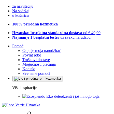
za navigaciju
Na sadržaj
u košaricu
100% prirodna kozmetika
Hrvatska: besplatna standardna dostava
od € 49,90
Najmanje 1 besplatni tester
uz svaku narudžbu
Pomoć
Gdje je moja narudžba?
Povrat robe
Troškovi dostave
Mogućnosti plaćanja
Kontakt
Sve teme pomoći
Više inspiracije
Eko-deterdženti i još mnogo toga