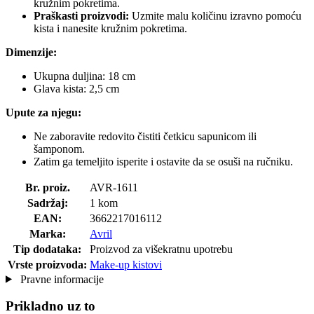
kružnim pokretima.
Praškasti proizvodi:
Uzmite malu količinu izravno pomoću
kista i nanesite kružnim pokretima.
Dimenzije:
Ukupna duljina: 18 cm
Glava kista: 2,5 cm
Upute za njegu:
Ne zaboravite redovito čistiti četkicu sapunicom ili
šamponom.
Zatim ga temeljito isperite i ostavite da se osuši na ručniku.
Br. proiz.
AVR-1611
Sadržaj:
1 kom
EAN:
3662217016112
Marka:
Avril
Tip dodataka:
Proizvod za višekratnu upotrebu
Vrste proizvoda:
Make-up kistovi
Pravne informacije
Prikladno uz to