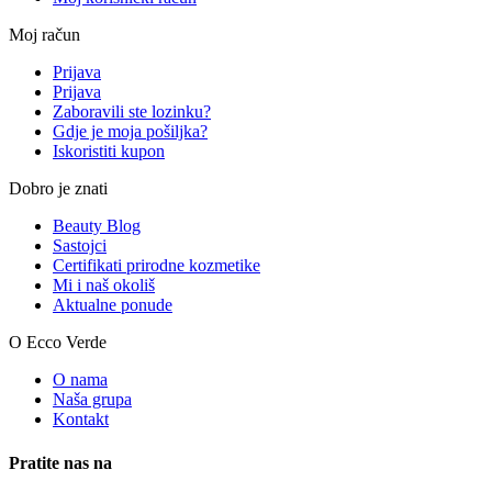
Moj račun
Prijava
Prijava
Zaboravili ste lozinku?
Gdje je moja pošiljka?
Iskoristiti kupon
Dobro je znati
Beauty Blog
Sastojci
Certifikati prirodne kozmetike
Mi i naš okoliš
Aktualne ponude
O Ecco Verde
O nama
Naša grupa
Kontakt
Pratite nas na