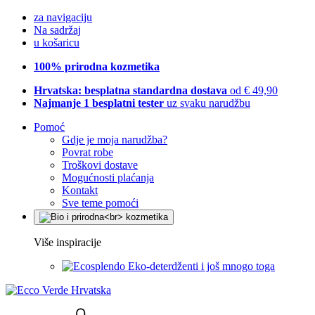
za navigaciju
Na sadržaj
u košaricu
100% prirodna kozmetika
Hrvatska: besplatna standardna dostava
od € 49,90
Najmanje 1 besplatni tester
uz svaku narudžbu
Pomoć
Gdje je moja narudžba?
Povrat robe
Troškovi dostave
Mogućnosti plaćanja
Kontakt
Sve teme pomoći
Više inspiracije
Eko-deterdženti i još mnogo toga