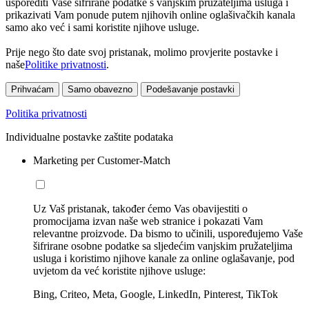
usporediti Vaše šifrirane podatke s vanjskim pružateljima usluga i
prikazivati Vam ponude putem njihovih online oglašivačkih kanala
samo ako već i sami koristite njihove usluge.
Prije nego što date svoj pristanak, molimo provjerite postavke i
naše
Politike privatnosti
.
Prihvaćam
Samo obavezno
Podešavanje postavki
Politika privatnosti
Individualne postavke zaštite podataka
Marketing per Customer-Match
Uz Vaš pristanak, također ćemo Vas obavijestiti o
promocijama izvan naše web stranice i pokazati Vam
relevantne proizvode. Da bismo to učinili, uspoređujemo Vaše
šifrirane osobne podatke sa sljedećim vanjskim pružateljima
usluga i koristimo njihove kanale za online oglašavanje, pod
uvjetom da već koristite njihove usluge:
Bing, Criteo, Meta, Google, LinkedIn, Pinterest, TikTok