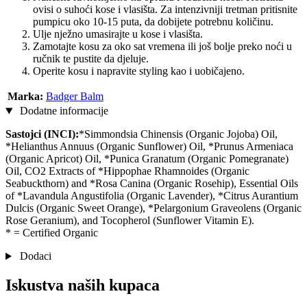
ovisi o suhoći kose i vlasišta. Za intenzivniji tretman pritisnite
pumpicu oko 10-15 puta, da dobijete potrebnu količinu.
Ulje nježno umasirajte u kose i vlasišta.
Zamotajte kosu za oko sat vremena ili još bolje preko noći u
ručnik te pustite da djeluje.
Operite kosu i napravite styling kao i uobičajeno.
Marka:
Badger Balm
Dodatne informacije
Sastojci (INCI):
*Simmondsia Chinensis (Organic Jojoba) Oil,
*Helianthus Annuus (Organic Sunflower) Oil, *Prunus Armeniaca
(Organic Apricot) Oil, *Punica Granatum (Organic Pomegranate)
Oil, CO2 Extracts of *Hippophae Rhamnoides (Organic
Seabuckthorn) and *Rosa Canina (Organic Rosehip), Essential Oils
of *Lavandula Angustifolia (Organic Lavender), *Citrus Aurantium
Dulcis (Organic Sweet Orange), *Pelargonium Graveolens (Organic
Rose Geranium), and Tocopherol (Sunflower Vitamin E).
* = Certified Organic
Dodaci
Iskustva naših kupaca