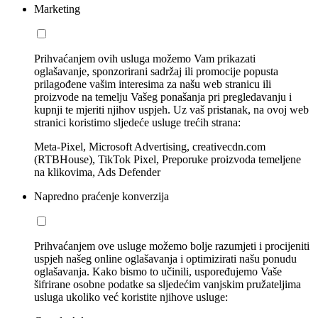
Marketing
Prihvaćanjem ovih usluga možemo Vam prikazati
oglašavanje, sponzorirani sadržaj ili promocije popusta
prilagođene vašim interesima za našu web stranicu ili
proizvode na temelju Vašeg ponašanja pri pregledavanju i
kupnji te mjeriti njihov uspjeh. Uz vaš pristanak, na ovoj web
stranici koristimo sljedeće usluge trećih strana:
Meta-Pixel, Microsoft Advertising, creativecdn.com
(RTBHouse), TikTok Pixel, Preporuke proizvoda temeljene
na klikovima, Ads Defender
Napredno praćenje konverzija
Prihvaćanjem ove usluge možemo bolje razumjeti i procijeniti
uspjeh našeg online oglašavanja i optimizirati našu ponudu
oglašavanja. Kako bismo to učinili, uspoređujemo Vaše
šifrirane osobne podatke sa sljedećim vanjskim pružateljima
usluga ukoliko već koristite njihove usluge: