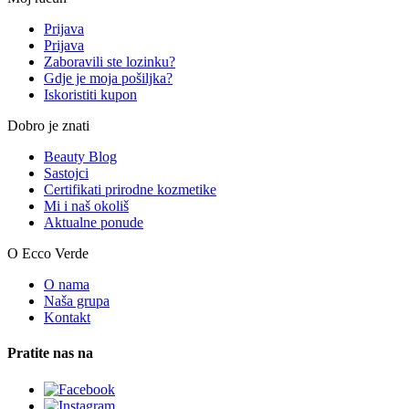
Prijava
Prijava
Zaboravili ste lozinku?
Gdje je moja pošiljka?
Iskoristiti kupon
Dobro je znati
Beauty Blog
Sastojci
Certifikati prirodne kozmetike
Mi i naš okoliš
Aktualne ponude
O Ecco Verde
O nama
Naša grupa
Kontakt
Pratite nas na