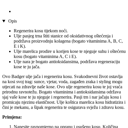
Opis
Regenerira kosu tijekom noći.
Ulje pasjeg trna štiti stanice od oksidativnog oštećenja i
podržava proizvodnju kolagena (bogato vitaminima A, B, C,
E i K).
Ulje marelica prodire u korijen kose te njeguje suhu i oštećenu
kosu (bogato vitaminima A, C i E).
Ulje nara je bogato antioksidansima, podržava regeneraciju
kose te ju jača.
Ovo Badger ulje jača i regenerira kosu. Svakodnevni život ostavlja
na kosi svoj trag: sunce, vjetar, voda, zagađen zraka i styling mogu
utjecati na zdravlje naše kose. Ovo ulje regenerira kosu te joj vraća
prirodnu ravnotežu. Bogato vitaminima i antioksidansima održava
sjaj vaše kose te ju njeguje i regenerira. Pasji trn i nar jačaju kosu i
promicaju njezinu elastičnost. Ulje koštica marelica kosu hidratizira i
čini je mekanu, a šipak regenerira te osigurava svježu i zdravu kosu.
Primjena:
Nanesite ravnomjerno na opranu i osušenu kosu. Količina