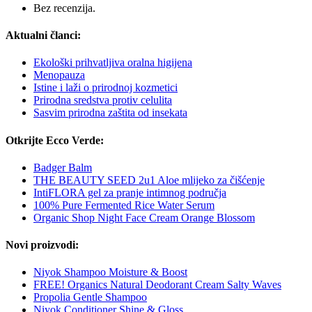
Bez recenzija.
Aktualni članci:
Ekološki prihvatljiva oralna higijena
Menopauza
Istine i laži o prirodnoj kozmetici
Prirodna sredstva protiv celulita
Sasvim prirodna zaštita od insekata
Otkrijte Ecco Verde:
Badger Balm
THE BEAUTY SEED 2u1 Aloe mlijeko za čišćenje
IntiFLORA gel za pranje intimnog područja
100% Pure Fermented Rice Water Serum
Organic Shop Night Face Cream Orange Blossom
Novi proizvodi:
Niyok Shampoo Moisture & Boost
FREE! Organics Natural Deodorant Cream Salty Waves
Propolia Gentle Shampoo
Niyok Conditioner Shine & Gloss