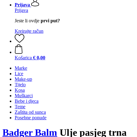
Prijava
Prijava
Jeste li ovdje
prvi put?
Kreirajte račun
Košarica
€ 0,00
Marke
Lice
Make-up
Tijelo
Kosa
Muškarci
Bebe i djeca
Teme
Zaštita od sunca
Posebne ponude
Badger Balm
Ulje pasjeg trna