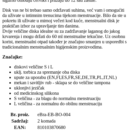
sigurno omotaju cerviks i pružaju do 12 sati zaštite.
Disk vas ne bi trebao samo održavati suhima, već vam i omogućiti
da uživate u intimnim trenucima tijekom menstruacije. Bilo da ste u
pokretu ili uživate u mirnoj večeri kod kuće, menstrualni disk je
praktičan izbor za upravljanje tim danima.
Dvije veličine diska idealne su za zadržavanje laganog do jakog
krvarenja i mogu držati do 60 ml menstrualne tekućine. Uz osobnu
korist, menstrualni otpad također je značajno smanjen u usporedbi s
tradicionalnim menstrualnim higijenskim proizvodima.
Značajke:
diskovi veličine S i L
uklj. torbica za spremanje oba diska
upute za uporabu (EN,FI,ES,FR,SE,DE,TR,PL,IT,NL)
mekan i savitljiv rub - sklapa se do veličine tampona
uklonjivi jezičak
od medicinskog silikona
S veličina - za blagu do normalnu menstruaciju
L veličina - za normalnu do obilnu menstruaciju
Br. proiz.
eBra-EB-BO-004
Sadržaj:
2 komada
EAN:
810103870680