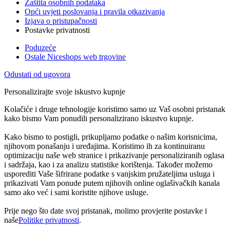
Zaštita osobnih podataka
Opći uvjeti poslovanja i pravila otkazivanja
Izjava o pristupačnosti
Postavke privatnosti
Poduzeće
Ostale Niceshops web trgovine
Odustati od ugovora
Personalizirajte svoje iskustvo kupnje
Kolačiće i druge tehnologije koristimo samo uz Vaš osobni pristanak
kako bismo Vam ponudili personalizirano iskustvo kupnje.
Kako bismo to postigli, prikupljamo podatke o našim korisnicima,
njihovom ponašanju i uređajima. Koristimo ih za kontinuiranu
optimizaciju naše web stranice i prikazivanje personaliziranih oglasa
i sadržaja, kao i za analizu statistike korištenja. Također možemo
usporediti Vaše šifrirane podatke s vanjskim pružateljima usluga i
prikazivati Vam ponude putem njihovih online oglašivačkih kanala
samo ako već i sami koristite njihove usluge.
Prije nego što date svoj pristanak, molimo provjerite postavke i
naše
Politike privatnosti
.