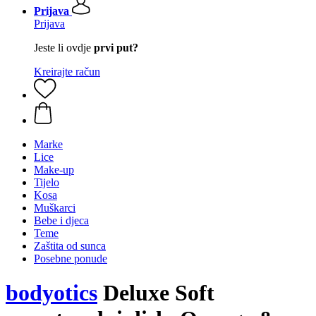
Prijava
Prijava
Jeste li ovdje
prvi put?
Kreirajte račun
Marke
Lice
Make-up
Tijelo
Kosa
Muškarci
Bebe i djeca
Teme
Zaštita od sunca
Posebne ponude
bodyotics
Deluxe Soft