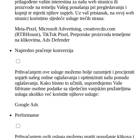
prilagođene vašim interesima za našu web stranicu ili
proizvode na temelju Vašeg ponašanja pri pregledavanju i
kupnji te mjeriti njihov uspjeh. Uz vaš pristanak, na ovoj web
stranici koristimo sljedeće usluge trećih strana:
Meta-Pixel, Microsoft Advertising, creativecdn.com
(RTBHouse), TikTok Pixel, Preporuke proizvoda temeljene
na klikovima, Ads Defender
Napredno praćenje konverzija
Prihvaćanjem ove usluge možemo bolje razumjeti i procijeniti
uspjeh našeg online oglašavanja i optimizirati našu ponudu
oglašavanja. Kako bismo to učinili, uspoređujemo Vaše
šifrirane osobne podatke sa sljedećim vanjskim pružateljima
usluga ukoliko već koristite njihove usluge:
Google Ads
Performanse
Prihvaćanjem ovih usluga možemo pratiti ponašanje klikova i