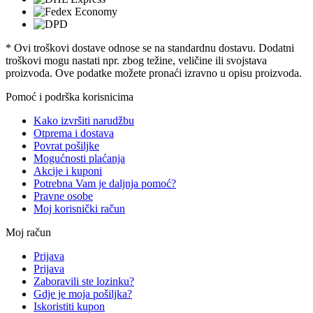
* Ovi troškovi dostave odnose se na standardnu ​​dostavu. Dodatni
troškovi mogu nastati npr. zbog težine, veličine ili svojstava
proizvoda. Ove podatke možete pronaći izravno u opisu proizvoda.
Pomoć i podrška korisnicima
Kako izvršiti narudžbu
Otprema i dostava
Povrat pošiljke
Mogućnosti plaćanja
Akcije i kuponi
Potrebna Vam je daljnja pomoć?
Pravne osobe
Moj korisnički račun
Moj račun
Prijava
Prijava
Zaboravili ste lozinku?
Gdje je moja pošiljka?
Iskoristiti kupon