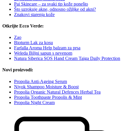
Pai Skincare – za svaki tip kože ponešto
Što uzrokuje akne, odnosno ožiljke od akni?
Znakovi starenja kože
Otkrijte Ecco Verde:
Zao
Bioturm Lak za kosu
Farfalla Aroma Help balzam za prsa
Weleda Biljni sapun s nevenom
Natura Siberica SOS Hand Cream Taiga Daily Protection
Novi proizvodi:
Propolia Anti-Ageing Serum
Niyok Shampoo Moisture & Boost
Propolia Organic Natural Defences Herbal Tea
Propolia Toothpaste Propolis & Mint
Propolia Night Cream