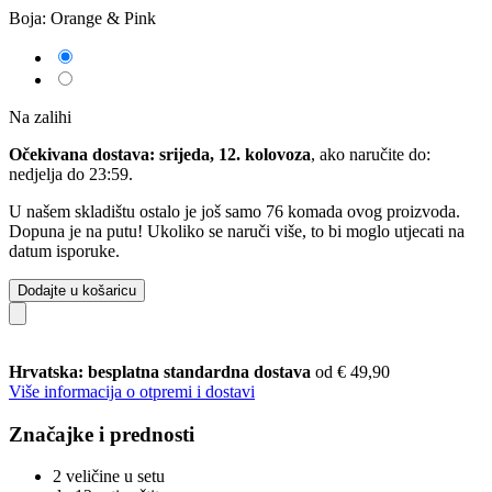
Boja:
Orange & Pink
Na zalihi
Očekivana dostava: srijeda, 12. kolovoza
, ako naručite do:
nedjelja do 23:59
.
U našem skladištu ostalo je još samo 76 komada ovog proizvoda.
Dopuna je na putu! Ukoliko se naruči više, to bi moglo utjecati na
datum isporuke.
Dodajte u košaricu
Hrvatska: besplatna standardna dostava
od € 49,90
Više informacija o otpremi i dostavi
Značajke i prednosti
2 veličine u setu