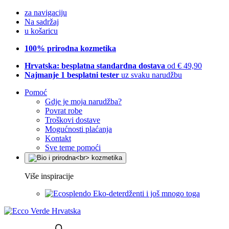
za navigaciju
Na sadržaj
u košaricu
100% prirodna kozmetika
Hrvatska: besplatna standardna dostava
od € 49,90
Najmanje 1 besplatni tester
uz svaku narudžbu
Pomoć
Gdje je moja narudžba?
Povrat robe
Troškovi dostave
Mogućnosti plaćanja
Kontakt
Sve teme pomoći
Više inspiracije
Eko-deterdženti i još mnogo toga