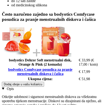
do 12 sati zaštite
od medicinskog silikona
Često naručeno zajedno sa bodyotics Comfycase
posudica za pranje menstrualnih diskova i čašica
bodyotics Deluxe Soft menstrualni disk,
€ 33,99
(€
Orange & Pink (2 komada)
17,00 / kom)
bodyotics Comfycase posudica za pranje
€ 17,99
menstrualnih diskova i čašica
Ukupna cijena:
€ 51,98
Dodaj oboje u vašu košaricu
Opis
Otkrijte udobnost i sigurnost menstrualnih diskova za višekratnu
upotrebu tijekom menstruacije. Diskovi su dizajnirani da nježno, ali