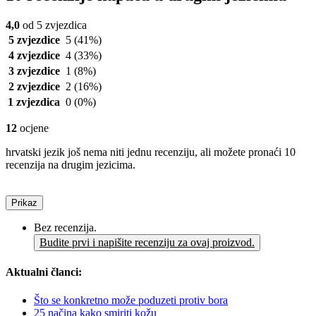
4,0
od 5 zvjezdica
5 zvjezdice
5
(41%)
4 zvjezdice
4
(33%)
3 zvjezdice
1
(8%)
2 zvjezdice
2
(16%)
1 zvjezdica
0
(0%)
12
ocjene
hrvatski jezik još nema niti jednu recenziju, ali možete pronaći 10
recenzija na drugim jezicima.
Prikaz
Bez recenzija.
Budite prvi i napišite recenziju za ovaj proizvod.
Aktualni članci:
Što se konkretno može poduzeti protiv bora
25 načina kako smiriti kožu